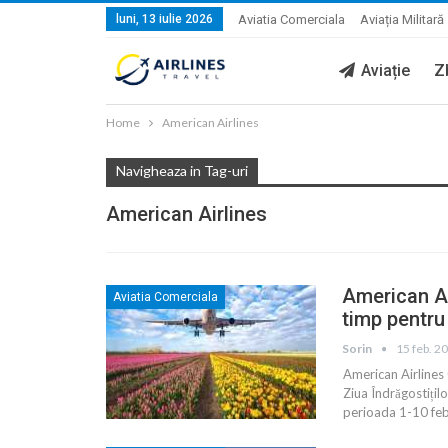
luni, 13 iulie 2026
Aviatia Comerciala
Aviația Militară
Aviație
Z
Home
American Airlines
Navigheaza in Tag-uri
American Airlines
American Air
Aviatia Comerciala
timp pentru
Sorin
15 feb. 2
American Airlines 
Ziua Îndrăgostițil
perioada 1-10 feb