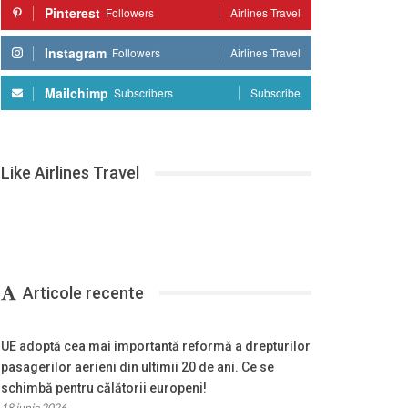
Pinterest
Followers
Airlines Travel
Instagram
Followers
Airlines Travel
Mailchimp
Subscribers
Subscribe
Like Airlines Travel
Articole recente
UE adoptă cea mai importantă reformă a drepturilor
pasagerilor aerieni din ultimii 20 de ani. Ce se
schimbă pentru călătorii europeni!
18 iunie 2026