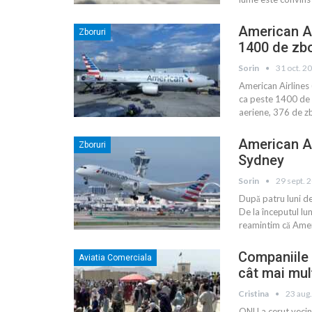
American Ai
Zboruri
1400 de zbor
Sorin
31 oct. 2
American Airlines (
ca peste 1400 de zb
aeriene, 376 de zb
American Ai
Zboruri
Sydney
Sorin
29 sept. 
După patru luni de
De la începutul lu
reamintim că Amer
Companiile 
Aviatia Comerciala
cât mai mul
Cristina
23 aug
ONU a cerut vecini