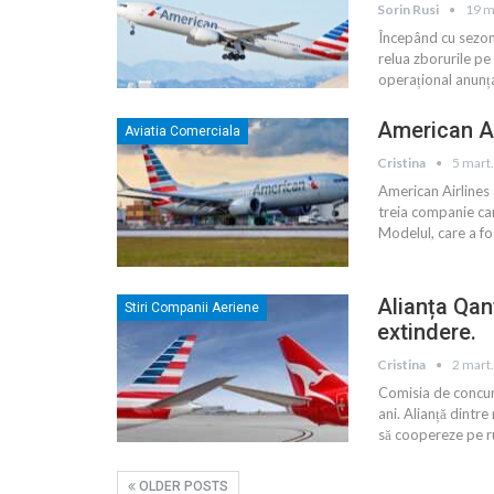
Sorin Rusi
19 m
Începând cu sezon
relua zborurile pe
operațional anunț
American Ai
Aviatia Comerciala
Cristina
5 mart
American Airlines 
treia companie car
Modelul, care a fos
Alianța Qan
Stiri Companii Aeriene
extindere.
Cristina
2 mart
Comisia de concur
ani. Alianță dintr
să coopereze pe ru
OLDER POSTS