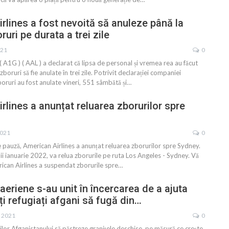
rlines a fost nevoită să anuleze până la
uri pe durata a trei zile
021
0
 A1G ) ( AAL ) a declarat că lipsa de personal și vremea rea ​​au făcut
oruri să fie anulate în trei zile. Potrivit declarației companiei
oruri au fost anulate vineri, 551 sâmbătă și
…
rlines a anunțat reluarea zborurilor spre
2021
0
 pauză, American Airlines a anunțat reluarea zborurilor spre Sydney.
nii ianuarie 2022, va relua zborurile pe ruta Los Angeles - Sydney. Vă
ican Airlines a suspendat zborurile spre
…
aeriene s-au unit în încercarea de a ajuta
ți refugiați afgani să fugă din…
. 2021
0
lor Afganistanului să păstreze granițele deschise, pe măsură ce crește