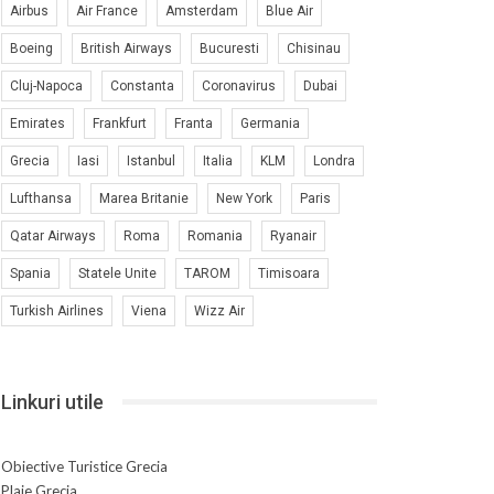
Airbus
Air France
Amsterdam
Blue Air
Boeing
British Airways
Bucuresti
Chisinau
Cluj-Napoca
Constanta
Coronavirus
Dubai
Emirates
Frankfurt
Franta
Germania
Grecia
Iasi
Istanbul
Italia
KLM
Londra
Lufthansa
Marea Britanie
New York
Paris
Qatar Airways
Roma
Romania
Ryanair
Spania
Statele Unite
TAROM
Timisoara
Turkish Airlines
Viena
Wizz Air
Linkuri utile
Obiective Turistice Grecia
Plaje Grecia