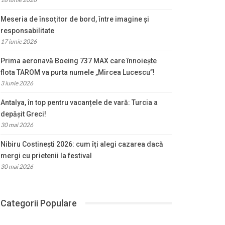
Meseria de însoțitor de bord, între imagine și
responsabilitate
17 iunie 2026
Prima aeronavă Boeing 737 MAX care înnoiește
flota TAROM va purta numele „Mircea Lucescu”!
3 iunie 2026
Antalya, în top pentru vacanțele de vară: Turcia a
depășit Greci!
30 mai 2026
Nibiru Costinești 2026: cum îți alegi cazarea dacă
mergi cu prietenii la festival
30 mai 2026
Categorii Populare