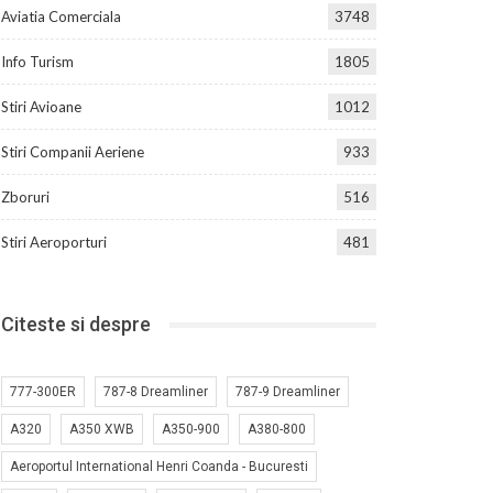
Aviatia Comerciala
3748
Info Turism
1805
Stiri Avioane
1012
Stiri Companii Aeriene
933
Zboruri
516
Stiri Aeroporturi
481
Citeste si despre
777-300ER
787-8 Dreamliner
787-9 Dreamliner
A320
A350 XWB
A350-900
A380-800
Aeroportul International Henri Coanda - Bucuresti