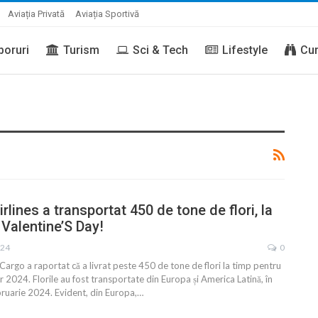
Aviația Privată
Aviația Sportivă
boruri
Turism
Sci & Tech
Lifestyle
Cur
lines a transportat 450 de tone de flori, la
 Valentine’S Day!
024
0
Cargo a raportat că a livrat peste 450 de tone de flori la timp pentru
or 2024. Florile au fost transportate din Europa și America Latină, în
ruarie 2024. Evident, din Europa,
…