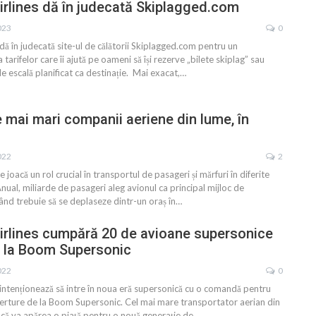
rlines dă în judecată Skiplagged.com
023
0
dă în judecată site-ul de călătorii Skiplagged.com pentru un
a tarifelor care îi ajută pe oameni să își rezerve „bilete skiplag” sau
de escală planificat ca destinație. Mai exacat,
…
 mai mari companii aeriene din lume, în
022
2
joacă un rol crucial în transportul de pasageri și mărfuri în diferite
nual, miliarde de pasageri aleg avionul ca principal mijloc de
ând trebuie să se deplaseze dintr-un oraș în
…
irlines cumpără 20 de avioane supersonice
e la Boom Supersonic
022
0
intenționează să intre în noua eră supersonică cu o comandă pentru
rture de la Boom Supersonic. Cel mai mare transportator aerian din
că va apărea o piață pentru o nouă generație de
…