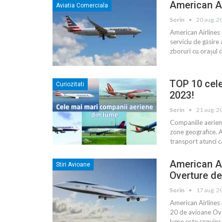
American Ai
Aviatia Comerciala
Sorin
20 aug. 2
American Airlines 
serviciu de găsire 
zboruri cu orașul 
TOP 10 cele
Curiozitati
2023!
Sorin
21 aug. 2
Companiile aeriene 
zone geografice. A
transport atunci c
American A
Stiri Avioane
Overture d
Sorin
17 aug. 2
American Airlines 
20 de avioane Ove
lume este convins 