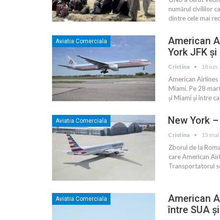
numărul civililor c
dintre cele mai re
American Ai
Aviatia Comerciala
York JFK și
Cristina
18 iun
American Airlines 
Miami. Pe 28 marti
și Miami și între c
New York – 
Aviatia Comerciala
Cristina
13 mai
Zborul de la Roma
care American Airli
Transportatorul se
American Ai
Aviatia Comerciala
între SUA ș