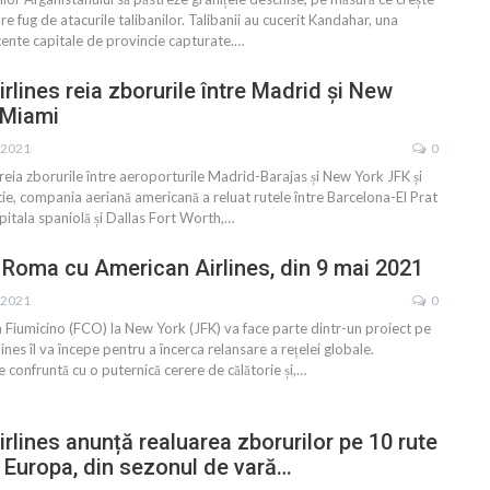
are fug de atacurile talibanilor. Talibanii au cucerit Kandahar, una
cente capitale de provincie capturate.
…
rlines reia zborurile între Madrid și New
 Miami
. 2021
0
reia zborurile între aeroporturile Madrid-Barajas și New York JFK și
e, compania aeriană americană a reluat rutele între Barcelona-El Prat
apitala spaniolă și Dallas Fort Worth,
…
Roma cu American Airlines, din 9 mai 2021
 2021
0
 Fiumicino (FCO) la New York (JFK) va face parte dintr-un proiect pe
nes îl va începe pentru a încerca relansare a rețelei globale.
 confruntă cu o puternică cerere de călătorie și,
…
rlines anunță realuarea zborurilor pe 10 rute
i Europa, din sezonul de vară…