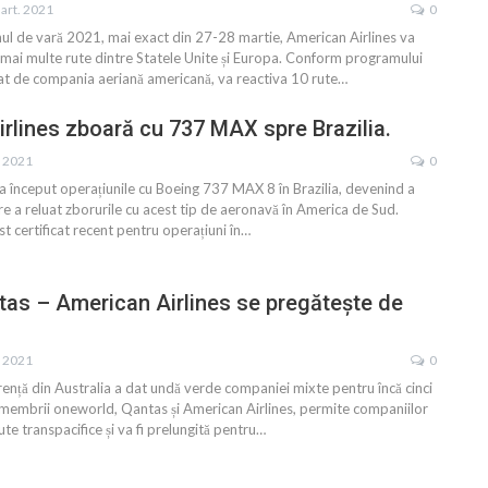
art. 2021
0
ul de vară 2021, mai exact din 27-28 martie, American Airlines va
 mai multe rute dintre Statele Unite și Europa. Conform programului
at de compania aeriană americană, va reactiva 10 rute
…
rlines zboară cu 737 MAX spre Brazilia.
. 2021
0
a început operațiunile cu Boeing 737 MAX 8 în Brazilia, devenind a
e a reluat zborurile cu acest tip de aeronavă în America de Sud.
t certificat recent pentru operațiuni în
…
tas – American Airlines se pregătește de
. 2021
0
ență din Australia a dat undă verde companiei mixte pentru încă cinci
e membrii oneworld, Qantas și American Airlines, permite companiilor
te transpacifice și va fi prelungită pentru
…