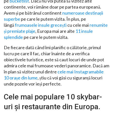
pe
bucketlist
. Dacă nu voi putea să vizitez alte
continente, voi rămâne doar pe partea europeană.
Avem și pe bătrânul continent
numeroase destinații
superbe
pe care le putem vizita. În plus, pe
lângă
frumoasele insule grecești
cu cele mai
renumite
și premiate plaje
, Europa mai are alte
11 insule
splendide
pe care le putem vizita.
De fiecare dată când îmi planific o călătorie, primul
lucru pe care îl fac, chiar înainte de a verifica
obiectivele turistice, este să caut locuri de unde pot
admira cele mai frumoase vederi panoramice. Dacă am
în plan să vizitez unul dintre
cele mai Instagramabile
10 orașe din lume
, știu că voi găsi cu siguranță locuri
unde pozele vor ieși perfecte.
Cele mai populare 10 skybar-
uri și restaurante din Europa.