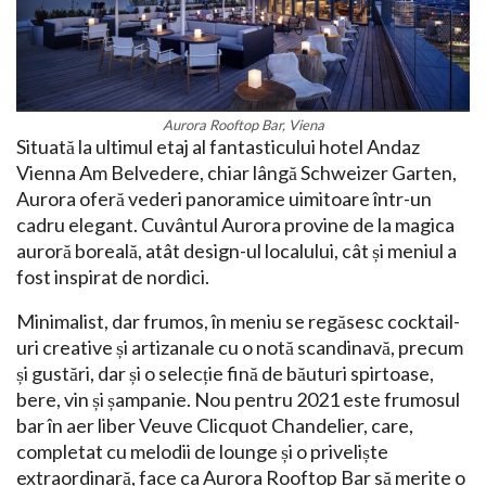
Aurora Rooftop Bar, Viena
Situată la ultimul etaj al fantasticului hotel Andaz
Vienna Am Belvedere, chiar lângă Schweizer Garten,
Aurora oferă vederi panoramice uimitoare într-un
cadru elegant. Cuvântul Aurora provine de la magica
auroră boreală, atât design-ul localului, cât și meniul a
fost inspirat de nordici.
Minimalist, dar frumos, în meniu se regăsesc cocktail-
uri creative și artizanale cu o notă scandinavă, precum
și gustări, dar și o selecție fină de băuturi spirtoase,
bere, vin și șampanie. Nou pentru 2021 este frumosul
bar în aer liber Veuve Clicquot Chandelier, care,
completat cu melodii de lounge și o priveliște
extraordinară, face ca Aurora Rooftop Bar să merite o