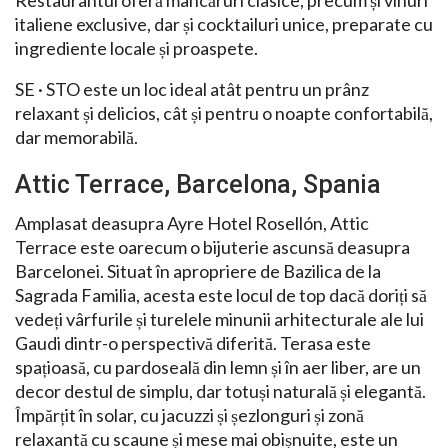
Restaurantul oferă mâncăruri clasice, precum și vinuri
italiene exclusive, dar și cocktailuri unice, preparate cu
ingrediente locale și proaspete.
SE · STO este un loc ideal atât pentru un prânz
relaxant și delicios, cât și pentru o noapte confortabilă,
dar memorabilă.
Attic Terrace, Barcelona, Spania
Amplasat deasupra Ayre Hotel Rosellón, Attic
Terrace este oarecum o bijuterie ascunsă deasupra
Barcelonei. Situat în apropriere de Bazilica de la
Sagrada Familia, acesta este locul de top dacă doriți să
vedeți vârfurile și turelele minunii arhitecturale ale lui
Gaudi dintr-o perspectivă diferită. Terasa este
spațioasă, cu pardoseală din lemn și în aer liber, are un
decor destul de simplu, dar totuși naturală și elegantă.
Împărțit în solar, cu jacuzzi și șezlonguri și zonă
relaxantă cu scaune și mese mai obișnuite, este un