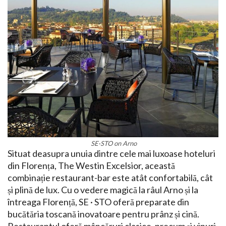
SE·STO on Arno
Situat deasupra unuia dintre cele mai luxoase hoteluri
din Florența, The Westin Excelsior, această
combinație restaurant-bar este atât confortabilă, cât
și plină de lux. Cu o vedere magică la râul Arno și la
întreaga Florență, SE · STO oferă preparate din
bucătăria toscană inovatoare pentru prânz și cină.