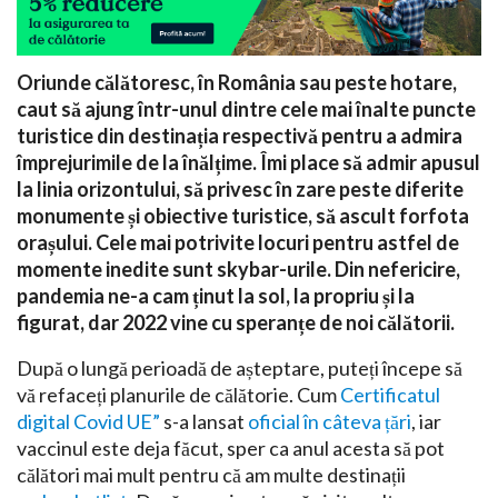
Oriunde călătoresc, în România sau peste hotare,
caut să ajung într-unul dintre cele mai înalte puncte
turistice din destinația respectivă pentru a admira
împrejurimile de la înălțime. Îmi place să admir apusul
la linia orizontului, să privesc în zare peste diferite
monumente și obiective turistice, să ascult forfota
orașului. Cele mai potrivite locuri pentru astfel de
momente inedite sunt skybar-urile. Din nefericire,
pandemia ne-a cam ținut la sol, la propriu și la
figurat, dar 2022 vine cu speranțe de noi călătorii.
După o lungă perioadă de așteptare, puteți începe să
vă refaceți planurile de călătorie. Cum
Certificatul
digital Covid UE”
s-a lansat
oficial în câteva țări
, iar
vaccinul este deja făcut, sper ca anul acesta să pot
călători mai mult pentru că am multe destinații