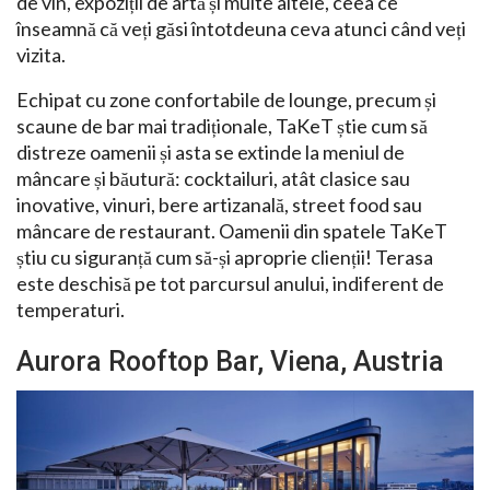
de vin, expoziții de artă și multe altele, ceea ce
înseamnă că veți găsi întotdeuna ceva atunci când veți
vizita.
Echipat cu zone confortabile de lounge, precum și
scaune de bar mai tradiționale, TaKeT știe cum să
distreze oamenii și asta se extinde la meniul de
mâncare și băutură: cocktailuri, atât clasice sau
inovative, vinuri, bere artizanală, street food sau
mâncare de restaurant. Oamenii din spatele TaKeT
știu cu siguranță cum să-și aproprie clienții! Terasa
este deschisă pe tot parcursul anului, indiferent de
temperaturi.
Aurora Rooftop Bar, Viena, Austria