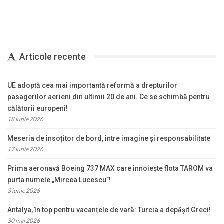
Articole recente
UE adoptă cea mai importantă reformă a drepturilor
pasagerilor aerieni din ultimii 20 de ani. Ce se schimbă pentru
călătorii europeni!
18 iunie 2026
Meseria de însoțitor de bord, între imagine și responsabilitate
17 iunie 2026
Prima aeronavă Boeing 737 MAX care înnoiește flota TAROM va
purta numele „Mircea Lucescu”!
3 iunie 2026
Antalya, în top pentru vacanțele de vară: Turcia a depășit Greci!
30 mai 2026