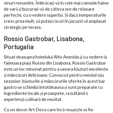
vinuri renumite. Îmbrăcați-vă în cele mai comode haine
de vară și bucurați-vă de câteva ore de relaxare
perfecte, cu o vedere superbă. Și dacă temperaturile
cresc prea mult, vă puteți răcori în jacuzzi-ul amplasat
strategic pe terasă.
Rossio Gastrobar, Lisabona,
Portugalia
Situat deasupra hotelului Altis Avenida și cu vedere la
faimoasa piață Rossio din Lisabona, Rossio Gastrobar
este un loc minunat pentru a savura băuturi excelente
și mâncăruri delicioase. Cunoscut pentru meniul său
sezonier, băuturile și mâncărurile oferite în acest bar
gastro se schimbă întotdeauna și sunt preparate cu
ingrediente locale și proaspete, rezultând o
experiență culinară de neuitat.
Cu un decor Art Deco care încă reușește să fie