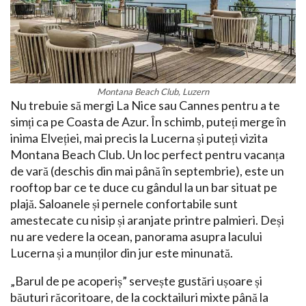
Montana Beach Club, Luzern
Nu trebuie să mergi La Nice sau Cannes pentru a te
simți ca pe Coasta de Azur. În schimb, puteți merge în
inima Elveției, mai precis la Lucerna și puteți vizita
Montana Beach Club. Un loc perfect pentru vacanța
de vară (deschis din mai până în septembrie), este un
rooftop bar ce te duce cu gândul la un bar situat pe
plajă. Saloanele și pernele confortabile sunt
amestecate cu nisip și aranjate printre palmieri. Deși
nu are vedere la ocean, panorama asupra lacului
Lucerna și a munților din jur este minunată.
„Barul de pe acoperiș” servește gustări ușoare și
băuturi răcoritoare, de la cocktailuri mixte până la