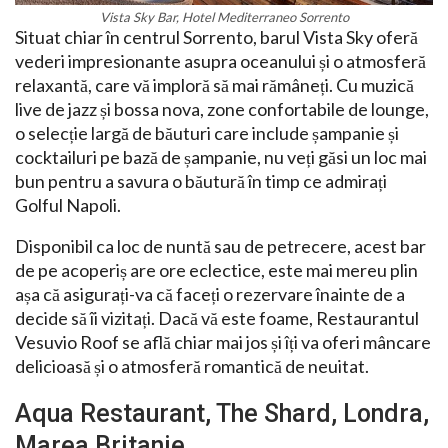
Vista Sky Bar, Hotel Mediterraneo Sorrento
Situat chiar în centrul Sorrento, barul Vista Sky oferă
vederi impresionante asupra oceanului și o atmosferă
relaxantă, care vă imploră să mai rămâneți. Cu muzică
live de jazz și bossa nova, zone confortabile de lounge,
o selecție largă de băuturi care include șampanie și
cocktailuri pe bază de șampanie, nu veți găsi un loc mai
bun pentru a savura o băutură în timp ce admirați
Golful Napoli.
Disponibil ca loc de nuntă sau de petrecere, acest bar
de pe acoperiș are ore eclectice, este mai mereu plin
așa că asigurați-va că faceți o rezervare înainte de a
decide să îi vizitați. Dacă vă este foame, Restaurantul
Vesuvio Roof se află chiar mai jos și îți va oferi mâncare
delicioasă și o atmosferă romantică de neuitat.
Aqua Restaurant, The Shard, Londra,
Marea Britanie