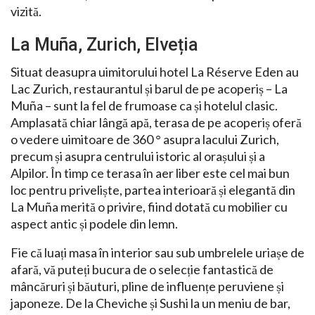
vizită.
La Muña, Zurich, Elveția
Situat deasupra uimitorului hotel La Réserve Eden au
Lac Zurich, restaurantul și barul de pe acoperiș – La
Muña – sunt la fel de frumoase ca și hotelul clasic.
Amplasată chiar lângă apă, terasa de pe acoperiș oferă
o vedere uimitoare de 360 ° asupra lacului Zurich,
precum și asupra centrului istoric al orașului și a
Alpilor. În timp ce terasa în aer liber este cel mai bun
loc pentru priveliște, partea interioară și elegantă din
La Muña merită o privire, fiind dotată cu mobilier cu
aspect antic și podele din lemn.
Fie că luați masa în interior sau sub umbrelele uriașe de
afară, vă puteți bucura de o selecție fantastică de
mâncăruri și băuturi, pline de influențe peruviene și
japoneze. De la Cheviche și Sushi la un meniu de bar,