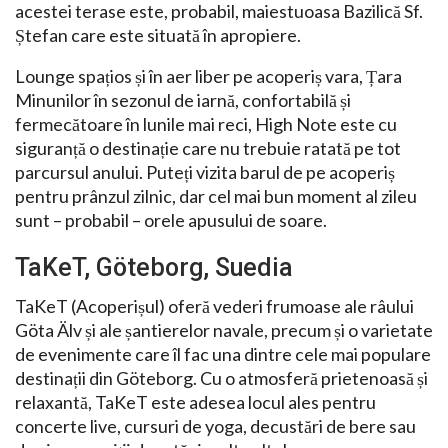
acestei terase este, probabil, maiestuoasa Bazilică Sf.
Ștefan care este situată în apropiere.
Lounge spațios și în aer liber pe acoperiș vara, Țara
Minunilor în sezonul de iarnă, confortabilă și
fermecătoare în lunile mai reci, High Note este cu
siguranță o destinație care nu trebuie ratată pe tot
parcursul anului. Puteți vizita barul de pe acoperiș
pentru prânzul zilnic, dar cel mai bun moment al zileu
sunt – probabil – orele apusului de soare.
TaKeT, Göteborg, Suedia
TaKeT (Acoperișul) oferă vederi frumoase ale râului
Göta Älv și ale șantierelor navale, precum și o varietate
de evenimente care îl fac una dintre cele mai populare
destinații din Göteborg. Cu o atmosferă prietenoasă și
relaxantă, TaKeT este adesea locul ales pentru
concerte live, cursuri de yoga, decustări de bere sau