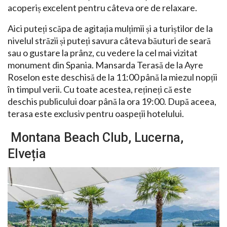
acoperiș excelent pentru câteva ore de relaxare.
Aici puteți scăpa de agitația mulțimii și a turiștilor de la
nivelul străzii și puteți savura câteva băuturi de seară
sau o gustare la prânz, cu vedere la cel mai vizitat
monument din Spania. Mansarda Terasă de la Ayre
Roselon este deschisă de la 11:00 până la miezul nopții
în timpul verii. Cu toate acestea, rețineți că este
deschis publicului doar până la ora 19:00. După aceea,
terasa este exclusiv pentru oaspeții hotelului.
Montana Beach Club, Lucerna,
Elveția