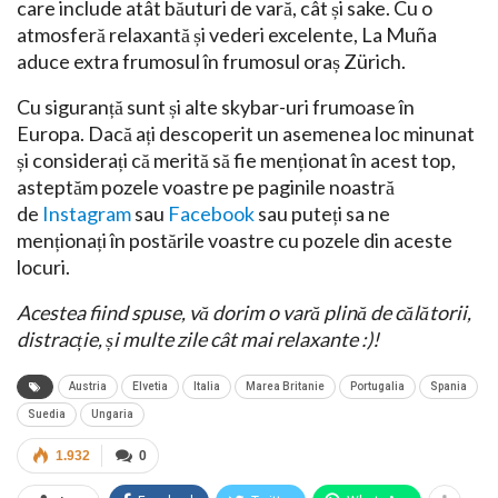
care include atât băuturi de vară, cât și sake. Cu o
atmosferă relaxantă și vederi excelente, La Muña
aduce extra frumosul în frumosul oraș Zürich.
Cu siguranță sunt și alte skybar-uri frumoase în
Europa. Dacă ați descoperit un asemenea loc minunat
și considerați că merită să fie menționat în acest top,
asteptăm pozele voastre pe paginile noastră
de
Instagram
sau
Facebook
sau puteți sa ne
menționați în postările voastre cu pozele din aceste
locuri.
Acestea fiind spuse, vă dorim o vară plină de călătorii,
distracție, și multe zile cât mai relaxante :)!
Austria
Elvetia
Italia
Marea Britanie
Portugalia
Spania
Suedia
Ungaria
1.932
0