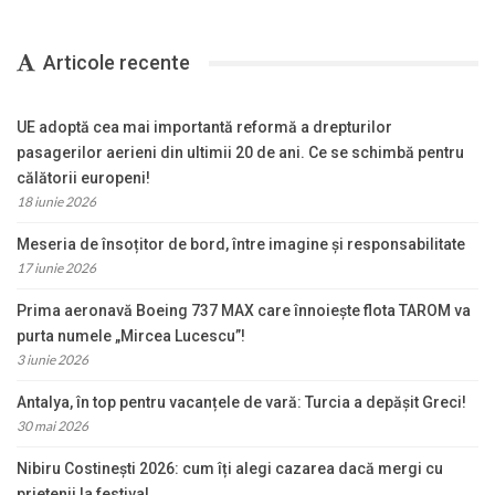
Articole recente
UE adoptă cea mai importantă reformă a drepturilor
pasagerilor aerieni din ultimii 20 de ani. Ce se schimbă pentru
călătorii europeni!
18 iunie 2026
Meseria de însoțitor de bord, între imagine și responsabilitate
17 iunie 2026
Prima aeronavă Boeing 737 MAX care înnoiește flota TAROM va
purta numele „Mircea Lucescu”!
3 iunie 2026
Antalya, în top pentru vacanțele de vară: Turcia a depășit Greci!
30 mai 2026
Nibiru Costinești 2026: cum îți alegi cazarea dacă mergi cu
prietenii la festival