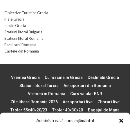
Obiective Turistice Grecia
Plaje Grecia
Insule Grecia
Statiuni litoral Bulgaria
Statiuni litoral Romania
Partii schi Romania
Castele din Romania
Vremea Grecia
Cu masina in Grecia
Destinatii Grecia
Statiuni litoral Turcia
Aeroporturi din Romania
Vremea in Romania
Curs valutar BNR
Zile libere Romania 2026
Aeroporturi live
Zboruri live
Troler 55x40x20/23
Troler 40x30x20
Bagajul de Mana
Paste 2026
Cele mai bune telefoane
Administrează consimțământul
Vigneta Bulgaria 2026
Statiuni schi Bulgaria