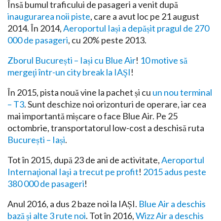
Însă bumul traficului de pasageri a venit după
inaugurarea noii piste
, care a avut loc pe 21 august
2014. În 2014,
Aeroportul Iași a depășit pragul de 270
000 de pasageri
, cu 20% peste 2013.
Zborul București – Iași cu Blue Air
!
10 motive să
mergeţi într-un city break la IAŞI
!
În 2015, pista nouă vine la pachet și cu
un nou terminal
– T3
. Sunt deschize noi orizonturi de operare, iar cea
mai importantă mișcare o face Blue Air. Pe 25
octombrie, transportatorul low-cost a deschisă ruta
București – Iași
.
Tot în 2015, după 23 de ani de activitate,
Aeroportul
Internaţional Iaşi a trecut pe profit
!
2015 adus peste
380 000 de pasageri
!
Anul 2016, a dus 2 baze noi la IAȘI.
Blue Air a deschis
bază și alte 3 rute noi
. Tot în 2016,
Wizz Air a deschis