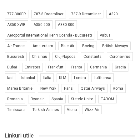
777-300ER
787-8 Dreamliner
787-9 Dreamliner
A320
A350 XWB
A350-900
A380-800
Aeroportul International Henri Coanda - Bucuresti
Airbus
Air France
Amsterdam
Blue Air
Boeing
British Airways
Bucuresti
Chisinau
Cluj-Napoca
Constanta
Coronavirus
Dubai
Emirates
Frankfurt
Franta
Germania
Grecia
Iasi
Istanbul
Italia
KLM
Londra
Lufthansa
Marea Britanie
New York
Paris
Qatar Airways
Roma
Romania
Ryanair
Spania
Statele Unite
TAROM
Timisoara
Turkish Airlines
Viena
Wizz Air
Linkuri utile