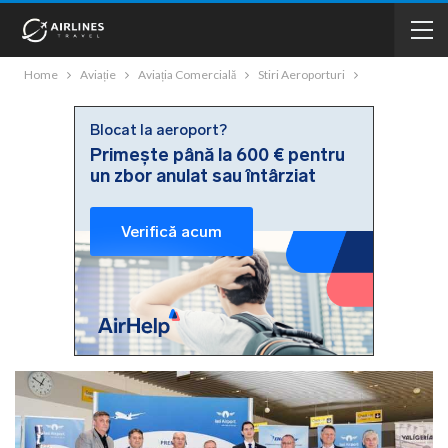
Home
Aviație
Aviația Comercială
Stiri Aeroporturi