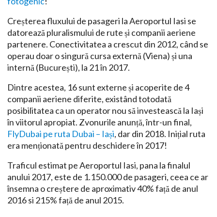
fotogenic
!
Creșterea fluxului de pasageri la Aeroportul Iasi se
datorează pluralismului de rute și companii aeriene
partenere. Conectivitatea a crescut din 2012, când se
operau doar o singură cursa externă (Viena) și una
internă (București), la 21 în 2017.
Dintre acestea, 16 sunt externe și acoperite de 4
companii aeriene diferite, existând totodată
posibilitatea ca un operator nou să investească la Iași
în viitorul apropiat. Zvonurile anunță, într-un final,
FlyDubai pe ruta Dubai – Iași
, dar din 2018. Inițial ruta
era menționată pentru deschidere în 2017!
Traficul estimat pe Aeroportul Iasi, pana la finalul
anului 2017, este de 1.150.000 de pasageri, ceea ce ar
însemna o creștere de aproximativ 40% față de anul
2016 si 215% față de anul 2015.