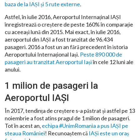
baza de la IAȘI și 5 rute externe
.
Astfel, în iulie 2016, Aeroportul Internaținal IAȘI
înregistrează o creștere de peste 160% în comparație
cu aceeași lună din 2015. Mai exact, în iulie 2016,
aeroportul din IAȘI a fost tranzitat de 96.434
pasageri. 2016 a fost un an fără precedent în istoria
Aeroportului Internațional Iași.
Peste 890 000 de
pasageri au tranzitat Aeroportul Iași
în cele 12 luni ale
anului.
1 milion de pasageri la
Aeroportul IAȘI
În 2017, tendința de creștere s-a păstrat și astfel pe 13
noiembrie a fost atins pragul de 1 milion de pasageri.
Tot în acest an,
echipa #UnimRomania a pus IAȘI pe
steaua României
! Recunoaștem că
IAȘi este un oraș