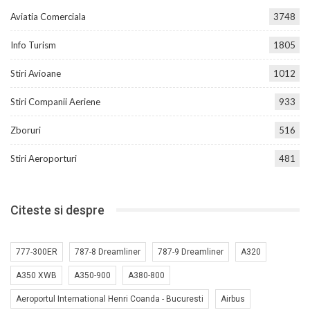
Aviatia Comerciala
3748
Info Turism
1805
Stiri Avioane
1012
Stiri Companii Aeriene
933
Zboruri
516
Stiri Aeroporturi
481
Citeste si despre
777-300ER
787-8 Dreamliner
787-9 Dreamliner
A320
A350 XWB
A350-900
A380-800
Aeroportul International Henri Coanda - Bucuresti
Airbus