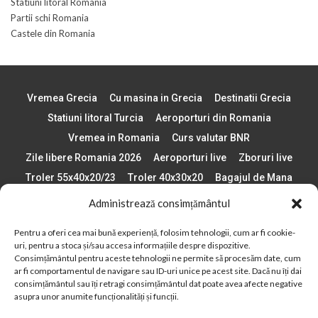
Statiuni litoral Romania
Partii schi Romania
Castele din Romania
Vremea Grecia
Cu masina in Grecia
Destinatii Grecia
Statiuni litoral Turcia
Aeroporturi din Romania
Vremea in Romania
Curs valutar BNR
Zile libere Romania 2026
Aeroporturi live
Zboruri live
Troler 55x40x20/23
Troler 40x30x20
Bagajul de Mana
Paste 2026
Cele mai bune telefoane
Administrează consimțământul
Vigneta Bulgaria 2026
Statiuni schi Bulgaria
Pentru a oferi cea mai bună experiență, folosim tehnologii, cum ar fi cookie-
Plaje din Europa
Concerte Romania 2025
uri, pentru a stoca și/sau accesa informațiile despre dispozitive.
Asigurare de calatorie
Când se schimba ora în 2026
Consimțământul pentru aceste tehnologii ne permite să procesăm date, cum
ar fi comportamentul de navigare sau ID-uri unice pe acest site. Dacă nu îți dai
Calendar Formula 1 sezon 2026
Boarding Pass
consimțământul sau îți retragi consimțământul dat poate avea afecte negative
asupra unor anumite funcționalități și funcții.
Despre AirlinesTravel.ro
Politică cookie-uri (UE)
Politică cookie-uri (Regatul Unit)
Opt-out preferences