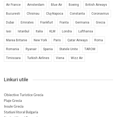
Air France
Amsterdam
Blue Air
Boeing
British Airways
Bucuresti
Chisinau
Cluj-Napoca
Constanta
Coronavirus
Dubai
Emirates
Frankfurt
Franta
Germania
Grecia
Iasi
Istanbul
Italia
KLM
Londra
Lufthansa
Marea Britanie
New York
Paris
Qatar Airways
Roma
Romania
Ryanair
Spania
Statele Unite
TAROM
Timisoara
Turkish Airlines
Viena
Wizz Air
Linkuri utile
Obiective Turistice Grecia
Plaje Grecia
Insule Grecia
Statiuni litoral Bulgaria