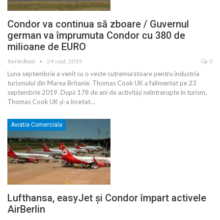
Condor va continua să zboare / Guvernul
german va împrumuta Condor cu 380 de
milioane de EURO
Sorin Rusi
24 sept. 2019
0
Luna septembrie a venit cu o veste cutremurătoare pentru industria
turismului din Marea Britanie. Thomas Cook UK a falimentat pe 23
septembrie 2019. După 178 de ani de activități neîntrerupte în turism,
Thomas Cook UK și-a încetat
…
Aviatia Comerciala
Lufthansa, easyJet și Condor împart activele
AirBerlin