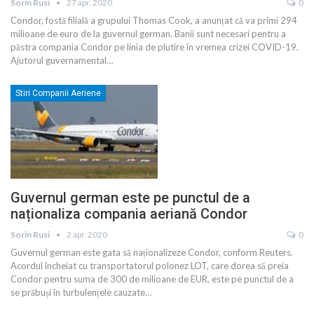
Sorin Rusi
27 apr. 2020
0
Condor, fostă filială a grupului Thomas Cook, a anunțat că va primi 294
milioane de euro de la guvernul german. Banii sunt necesari pentru a
păstra compania Condor pe linia de plutire în vremea crizei COVID-19.
Ajutorul guvernamental
…
Stiri Companii Aeriene
Guvernul german este pe punctul de a
naționaliza compania aeriană Condor
Sorin Rusi
2 apr. 2020
0
Guvernul german este gata să naționalizeze Condor, conform Reuters.
Acordul încheiat cu transportatorul polonez LOT, care dorea să preia
Condor pentru suma de 300 de milioane de EUR, este pe punctul de a
se prăbuși în turbulențele cauzate
…