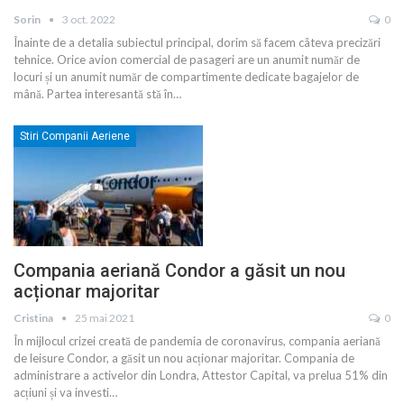
Sorin
3 oct. 2022
0
Înainte de a detalia subiectul principal, dorim să facem câteva precizări
tehnice. Orice avion comercial de pasageri are un anumit număr de
locuri și un anumit număr de compartimente dedicate bagajelor de
mână. Partea interesantă stă în
…
Stiri Companii Aeriene
Compania aeriană Condor a găsit un nou
acționar majoritar
Cristina
25 mai 2021
0
În mijlocul crizei creată de pandemia de coronavirus, compania aeriană
de leisure Condor, a găsit un nou acționar majoritar. Compania de
administrare a activelor din Londra, Attestor Capital, va prelua 51% din
acțiuni și va investi
…