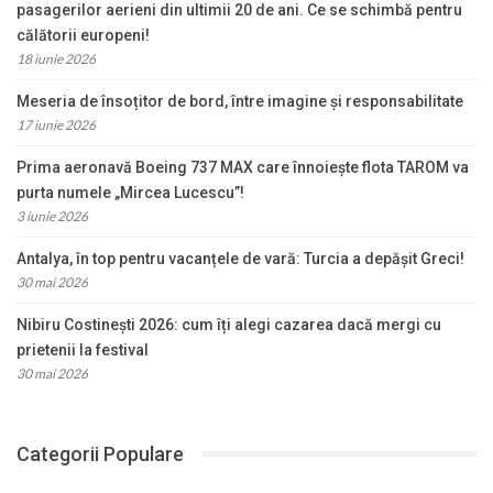
pasagerilor aerieni din ultimii 20 de ani. Ce se schimbă pentru
călătorii europeni!
18 iunie 2026
Meseria de însoțitor de bord, între imagine și responsabilitate
17 iunie 2026
Prima aeronavă Boeing 737 MAX care înnoiește flota TAROM va
purta numele „Mircea Lucescu”!
3 iunie 2026
Antalya, în top pentru vacanțele de vară: Turcia a depășit Greci!
30 mai 2026
Nibiru Costinești 2026: cum îți alegi cazarea dacă mergi cu
prietenii la festival
30 mai 2026
Categorii Populare