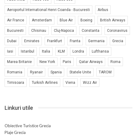
Aeroportul International Henri Coanda - Bucuresti
Airbus
Air France
Amsterdam
Blue Air
Boeing
British Airways
Bucuresti
Chisinau
Cluj-Napoca
Constanta
Coronavirus
Dubai
Emirates
Frankfurt
Franta
Germania
Grecia
Iasi
Istanbul
Italia
KLM
Londra
Lufthansa
Marea Britanie
New York
Paris
Qatar Airways
Roma
Romania
Ryanair
Spania
Statele Unite
TAROM
Timisoara
Turkish Airlines
Viena
Wizz Air
Linkuri utile
Obiective Turistice Grecia
Plaje Grecia