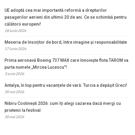
UE adoptă cea mai importantă reformă a drepturilor
pasagerilor aerieni din ultimii 20 de ani. Ce se schimbă pentru
călătorii europeni!
18 iunie 2026
Meseria de însoțitor de bord, între imagine și responsabilitate
17 iunie 2026
Prima aeronavă Boeing 737 MAX care înnoiește flota TAROM va
purta numele „Mircea Lucescu”!
3 iunie 2026
Antalya, în top pentru vacanțele de vară: Turcia a depășit Greci!
30 mai 2026
Nibiru Costinești 2026: cum îți alegi cazarea dacă mergi cu
prietenii la festival
30 mai 2026