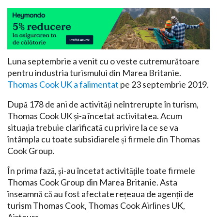
Luna septembrie a venit cu o veste cutremurătoare
pentru industria turismului din Marea Britanie.
Thomas Cook UK a falimentat
pe 23 septembrie 2019.
După 178 de ani de activități neîntrerupte în turism,
Thomas Cook UK și-a încetat activitatea. Acum
situația trebuie clarificată cu privire la ce se va
întâmpla cu toate subsidiarele și firmele din Thomas
Cook Group.
În prima fază, și-au încetat activitățile toate firmele
Thomas Cook Group din Marea Britanie. Asta
înseamnă că au fost afectate rețeaua de agenții de
turism Thomas Cook, Thomas Cook Airlines UK,