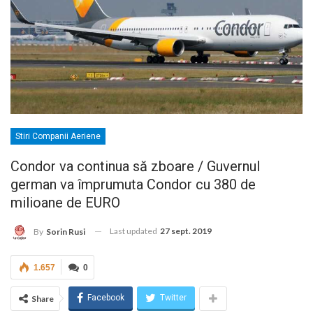
Stiri Companii Aeriene
Condor va continua să zboare / Guvernul
german va împrumuta Condor cu 380 de
milioane de EURO
Last updated
27 sept. 2019
By
Sorin Rusi
1.657
0
Facebook
Twitter
Share