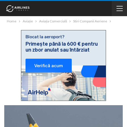
Home
Aviație
Aviația Comercială
Stiri Companii Aeriene