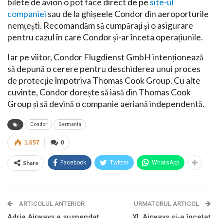
bilete de avion o pot face direct de pe
site-ul
companiei
sau de la ghișeele Condor din aeroporturile
nemțești. Recomandăm să cumpărați și o asigurare
pentru cazul în care Condor și-ar înceta operațiunile.
Iar pe viitor, Condor Flugdienst GmbH intenționează
să depună o cerere pentru deschiderea unui proces
de protecție împotriva Thomas Cook Group. Cu alte
cuvinte, Condor dorește să iasă din Thomas Cook
Group și să devină o companie aeriană independentă.
Condor
Germania
1.657
0
Share
Facebook
Twitter
WhatsApp
ARTICOLUL ANTERIOR
URMATORUL ARTICOL
Adria Airways a suspendat
XL Airways și-a încetat