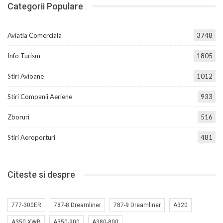
Categorii Populare
Aviatia Comerciala
3748
Info Turism
1805
Stiri Avioane
1012
Stiri Companii Aeriene
933
Zboruri
516
Stiri Aeroporturi
481
Citeste si despre
777-300ER
787-8 Dreamliner
787-9 Dreamliner
A320
A350 XWB
A350-900
A380-800