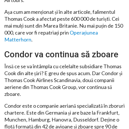
Airtours.
Așa cum am menționat și în alte articole, falimentul
Thomas Cook a afectat peste 600 000 de turiști. Cei
mai mulți sunt din Marea Britanie. Nu mai puțin de 150
000, care vor fi repatriați prin
Operațiunea
Matterhorn
.
Condor va continua să zboare
Însă ce se va întâmpla cu celelalte subsidiare Thomas
Cook din alte țări? E greu de spus acum. Dar Condor și
Thomas Cook Airlines Scandinavia, două companii
aeriene din Thomas Cook Group, vor continua să
zboare.
Condor este o companie aeriană specializată în zboruri
chartere. Este din Germania și are baze la Frankfurt,
Munchen, Hamburg, Hanovra, Dusseldorf. Deține o
flotă formată din 42 de avioane și zboare spre 90 de