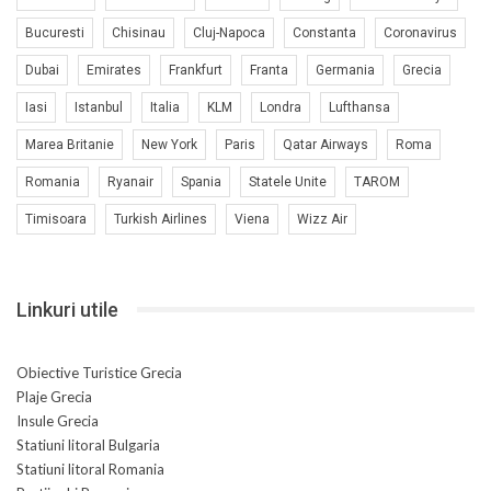
Bucuresti
Chisinau
Cluj-Napoca
Constanta
Coronavirus
Dubai
Emirates
Frankfurt
Franta
Germania
Grecia
Iasi
Istanbul
Italia
KLM
Londra
Lufthansa
Marea Britanie
New York
Paris
Qatar Airways
Roma
Romania
Ryanair
Spania
Statele Unite
TAROM
Timisoara
Turkish Airlines
Viena
Wizz Air
Linkuri utile
Obiective Turistice Grecia
Plaje Grecia
Insule Grecia
Statiuni litoral Bulgaria
Statiuni litoral Romania