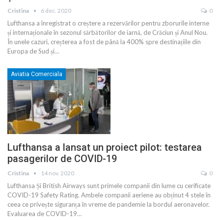
Cristina
6 dec. 2020
0
Lufthansa a înregistrat o creștere a rezervărilor pentru zborurile interne
și internaționale în sezonul sărbătorilor de iarnă, de Crăciun și Anul Nou.
În unele cazuri, creșterea a fost de până la 400% spre destinațiile din
Europa de Sud și
…
Aviatia Comerciala
Lufthansa a lansat un proiect pilot: testarea
pasagerilor de COVID-19
Cristina
14 nov. 2020
0
Lufthansa Și British Airways sunt primele companii din lume cu cerificate
COVID-19 Safety Rating. Ambele companii aeriene au obținut 4 stele în
ceea ce privește siguranța în vreme de pandemie la bordul aeronavelor.
Evaluarea de COVID-19
…