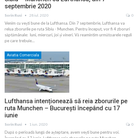
septembrie 2020
Sorin Rusi
28 iul. 2020
0
Venim cu vești bune de la Lufthansa. Din 7 septembrie, Lufthansa va
relua zborurile pe ruta Sibiu - Munchen. Pentru început, vor fi 4 zboruri
săptămânale: luni, miercuri, joi și vineri. Vă reamintim următoarele reguli
pe care trebuie
…
Aviatia Comerciala
Lufthansa intenționează să reia zborurile pe
ruta Munchen – București începând cu 17
iunie
Sorin Rusi
1 iun. 2020
0
După o perioadă lungă de așteptare, avem vești bune pentru voi.