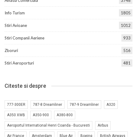
Aviatia Comerciala
3748
Info Turism
1805
Stiri Avioane
1012
Stiri Companii Aeriene
933
Zboruri
516
Stiri Aeroporturi
481
Citeste si despre
777-300ER
787-8 Dreamliner
787-9 Dreamliner
A320
A350 XWB
A350-900
A380-800
Aeroportul International Henri Coanda - Bucuresti
Airbus
Air France
Amsterdam
Blue Air
Boeing
British Airways