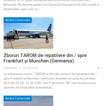
Începând cu 17 iunie, Lufthansa reia zborurile pe ruta Munchen –
București. Din fericire pentru noi, București face parte din lista scurtă a
destinațiilor spre care va
…
Aviatia Comerciala
Zboruri TAROM de repatriere din / spre
Frankfurt și Munchen (Germania)
Sorin Rusi
29 mai 2020
1
La solicitarea voastră, TAROM a introdus zboruri de repatriere din /
spre Frankfurt și Munchen, Germania. Acestea vor avea loc pe data
de 3.06, 07.06, 12.06.2020. Vor fi zboruri în ”W” cum ne place să le
spunem, iar programul operațional
…
Aviatia Comerciala