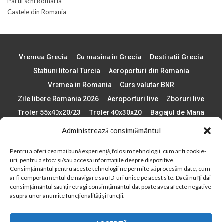
Partii schi Romania
Castele din Romania
Vremea Grecia
Cu masina in Grecia
Destinatii Grecia
Statiuni litoral Turcia
Aeroporturi din Romania
Vremea in Romania
Curs valutar BNR
Zile libere Romania 2026
Aeroporturi live
Zboruri live
Troler 55x40x20/23
Troler 40x30x20
Bagajul de Mana
Paste 2026
Cele mai bune telefoane
Administrează consimțământul
Vigneta Bulgaria 2026
Statiuni schi Bulgaria
Pentru a oferi cea mai bună experiență, folosim tehnologii, cum ar fi cookie-
Plaje din Europa
Concerte Romania 2025
uri, pentru a stoca și/sau accesa informațiile despre dispozitive.
Asigurare de calatorie
Când se schimba ora în 2026
Consimțământul pentru aceste tehnologii ne permite să procesăm date, cum
ar fi comportamentul de navigare sau ID-uri unice pe acest site. Dacă nu îți dai
Calendar Formula 1 sezon 2026
Boarding Pass
consimțământul sau îți retragi consimțământul dat poate avea afecte negative
asupra unor anumite funcționalități și funcții.
Despre AirlinesTravel.ro
Politică cookie-uri (UE)
Politică cookie-uri (Regatul Unit)
Opt-out preferences