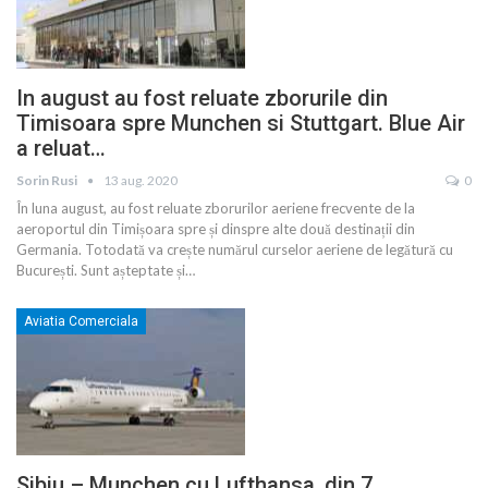
In august au fost reluate zborurile din
Timisoara spre Munchen si Stuttgart. Blue Air
a reluat…
Sorin Rusi
13 aug. 2020
0
În luna august, au fost reluate zborurilor aeriene frecvente de la
aeroportul din Timișoara spre și dinspre alte două destinații din
Germania. Totodată va crește numărul curselor aeriene de legătură cu
București. Sunt așteptate și
…
Aviatia Comerciala
Sibiu – Munchen cu Lufthansa, din 7