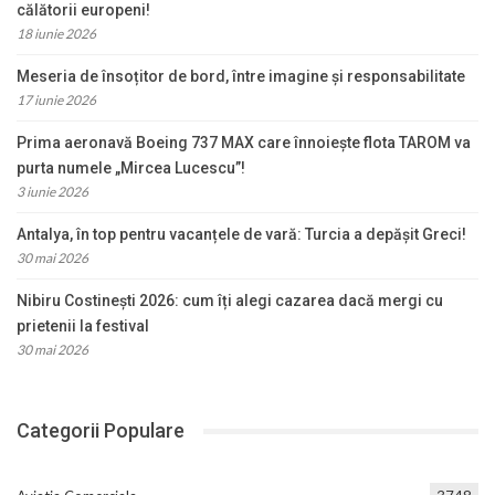
călătorii europeni!
18 iunie 2026
Meseria de însoțitor de bord, între imagine și responsabilitate
17 iunie 2026
Prima aeronavă Boeing 737 MAX care înnoiește flota TAROM va
purta numele „Mircea Lucescu”!
3 iunie 2026
Antalya, în top pentru vacanțele de vară: Turcia a depășit Greci!
30 mai 2026
Nibiru Costinești 2026: cum îți alegi cazarea dacă mergi cu
prietenii la festival
30 mai 2026
Categorii Populare