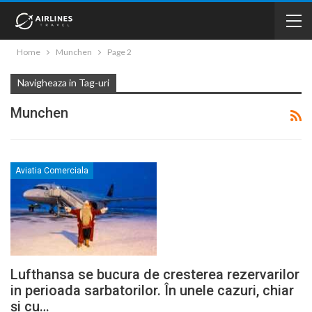
Home
Munchen
Page 2
Navigheaza in Tag-uri
Munchen
Aviatia Comerciala
Lufthansa se bucura de cresterea rezervarilor
in perioada sarbatorilor. În unele cazuri, chiar
și cu…