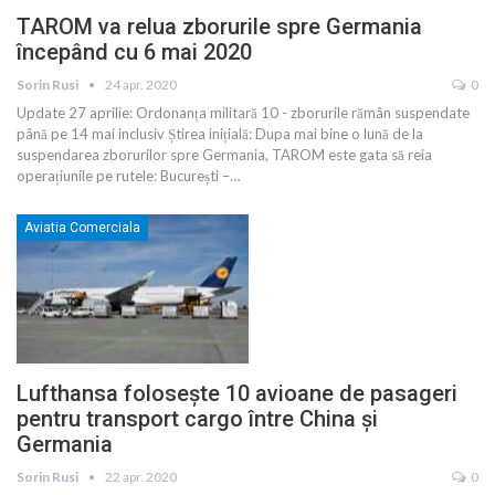
TAROM va relua zborurile spre Germania
începând cu 6 mai 2020
Sorin Rusi
24 apr. 2020
0
Update 27 aprilie: Ordonanța militară 10 - zborurile rămân suspendate
până pe 14 mai inclusiv Știrea inițială: Dupa mai bine o lună de la
suspendarea zborurilor spre Germania, TAROM este gata să reia
operațiunile pe rutele: București –
…
Aviatia Comerciala
Lufthansa folosește 10 avioane de pasageri
pentru transport cargo între China și
Germania
Sorin Rusi
22 apr. 2020
0