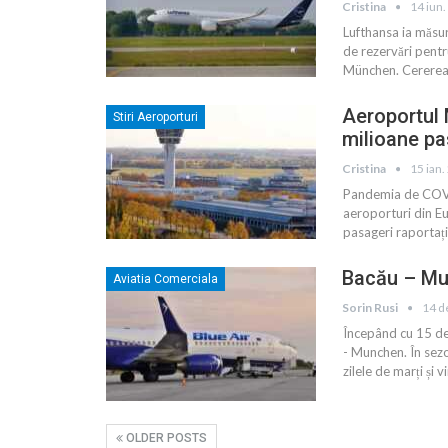
Cristina
14 iun
Lufthansa ia măsur
de rezervări pentr
München. Cererea 
Aeroportul 
Stiri Aeroporturi
milioane pa
Cristina
15 ian.
Pandemia de COVID
aeroporturi din Eu
pasageri raportați
Bacău – Mun
Aviatia Comerciala
Sorin Rusi
14 d
Începând cu 15 de
- Munchen. În sez
zilele de marți și 
OLDER POSTS