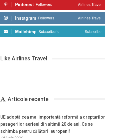
Pinterest
Followers
Airlines Travel
Instagram
Followers
Airlines Travel
Mailchimp
Subscribers
Subscribe
Like Airlines Travel
Articole recente
UE adoptă cea mai importantă reformă a drepturilor
pasagerilor aerieni din ultimii 20 de ani. Ce se
schimbă pentru călătorii europeni!
18 iunie 2026