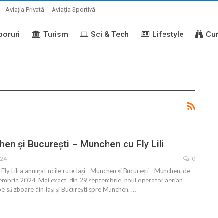
Aviația Privată
Aviația Sportivă
boruri
Turism
Sci & Tech
Lifestyle
Cur
hen și București – Munchen cu Fly Lili
024
0
ly Lili a anunțat noile rute Iași - Munchen și București - Munchen, de
eptembrie 2024. Mai exact, din 29 septembrie, noul operator aerian
e să zboare din Iași și București spre Munchen.
…