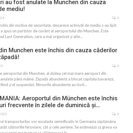
ri au fost anulate la Munchen din cauza
 de mediu!
024
0
nchis din motive de securitate, deoarece activiștii de mediu s-au lipit
”, a spus un purtător de cuvânt al aeroportului din Munchen. Este
l Last Generation, care a mai organizat și alte
…
din Munchen este închis din cauza căderilor
zăpadă!
23
0
re aeroportul din Munchen, al doilea cel mai mare aeroport din
 anulate până mâine. Zăpadă abundentă a blocat capitala bavareză,
 fiind și el suspendat. Ninsorile abundente au lovit
…
ANIA: Aeroportul din München este închis
uri frecvente în zilele de duminică și…
2023
0
rul transporturilor vor escalada semnificativ în Germania săptămâna
atât călătoriile feroviare, cât și cele aeriene. Se estimează că greva va
 pasageri programați să călătorească în
…