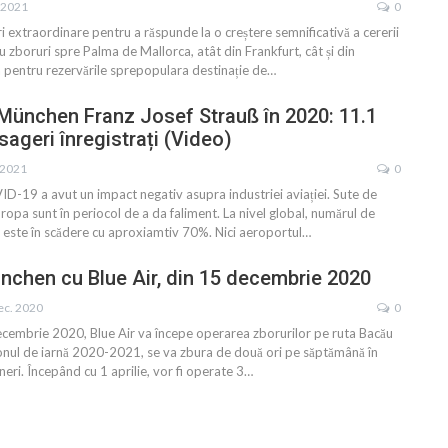
. 2021
0
i extraordinare pentru a răspunde la o creștere semnificativă a cererii
u zboruri spre Palma de Mallorca, atât din Frankfurt, cât și din
pentru rezervările sprepopulara destinație de
…
München Franz Josef Strauß în 2020: 11.1
sageri înregistrați (Video)
 2021
0
-19 a avut un impact negativ asupra industriei aviației. Sute de
ropa sunt în periocol de a da faliment. La nivel global, numărul de
 este în scădere cu aproxiamtiv 70%. Nici aeroportul
…
chen cu Blue Air, din 15 decembrie 2020
ec. 2020
0
cembrie 2020, Blue Air va începe operarea zborurilor pe ruta Bacău
onul de iarnă 2020-2021, se va zbura de două ori pe săptămână în
vineri. Începând cu 1 aprilie, vor fi operate 3
…