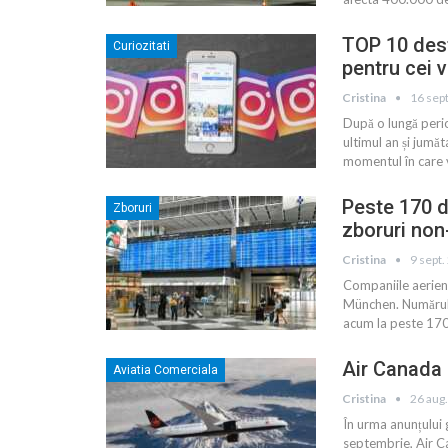
TOP 10 dest
Curiozitati
pentru cei 
Cristina
16 sep
După o lungă perio
ultimul an și jumăt
momentul în care ve
Peste 170 de
Zboruri
zboruri non
Cristina
9 sept.
Companiile aeriene
München. Numărul d
acum la peste 170
Air Canada 
Aviatia Comerciala
Cristina
26 aug
În urma anunțului 
septembrie, Air C