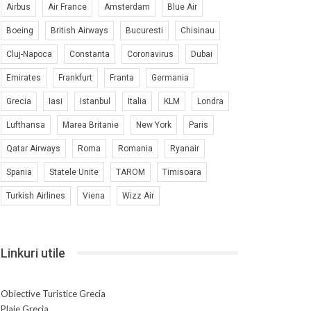
Airbus
Air France
Amsterdam
Blue Air
Boeing
British Airways
Bucuresti
Chisinau
Cluj-Napoca
Constanta
Coronavirus
Dubai
Emirates
Frankfurt
Franta
Germania
Grecia
Iasi
Istanbul
Italia
KLM
Londra
Lufthansa
Marea Britanie
New York
Paris
Qatar Airways
Roma
Romania
Ryanair
Spania
Statele Unite
TAROM
Timisoara
Turkish Airlines
Viena
Wizz Air
Linkuri utile
Obiective Turistice Grecia
Plaje Grecia