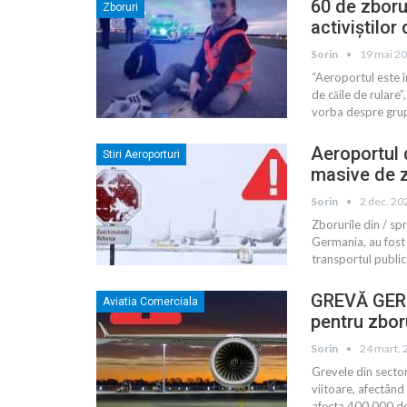
60 de zboru
Zboruri
activiștilor
Sorin
19 mai 2
“Aeroportul este î
de căile de rulare
vorba despre grupu
Aeroportul 
Stiri Aeroporturi
masive de 
Sorin
2 dec. 20
Zborurile din / sp
Germania, au fost
transportul public
GREVĂ GERM
Aviatia Comerciala
pentru zbor
Sorin
24 mart. 
Grevele din secto
viitoare, afectând 
afecta 400.000 de