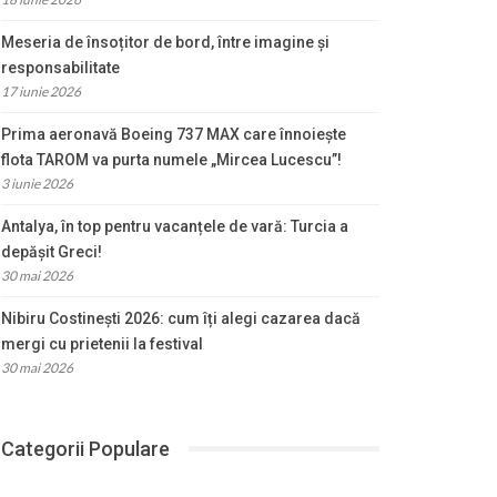
Meseria de însoțitor de bord, între imagine și
responsabilitate
17 iunie 2026
Prima aeronavă Boeing 737 MAX care înnoiește
flota TAROM va purta numele „Mircea Lucescu”!
3 iunie 2026
Antalya, în top pentru vacanțele de vară: Turcia a
depășit Greci!
30 mai 2026
Nibiru Costinești 2026: cum îți alegi cazarea dacă
mergi cu prietenii la festival
30 mai 2026
Categorii Populare