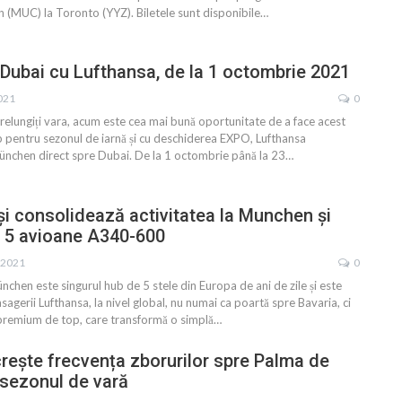
 (MUC) la Toronto (YYZ). Biletele sunt disponibile
…
ubai cu Lufthansa, de la 1 octombrie 2021
2021
0
prelungiți vara, acum este cea mai bună oportunitate de a face acest
mp pentru sezonul de iarnă și cu deschiderea EXPO, Lufthansa
ünchen direct spre Dubai. De la 1 octombrie până la 23
…
și consolidează activitatea la Munchen și
ă 5 avioane A340-600
. 2021
0
chen este singurul hub de 5 stele din Europa de ani de zile și este
sagerii Lufthansa, la nivel global, nu numai ca poartă spre Bavaria, ci
 premium de top, care transformă o simplă
…
rește frecvența zborurilor spre Palma de
 sezonul de vară