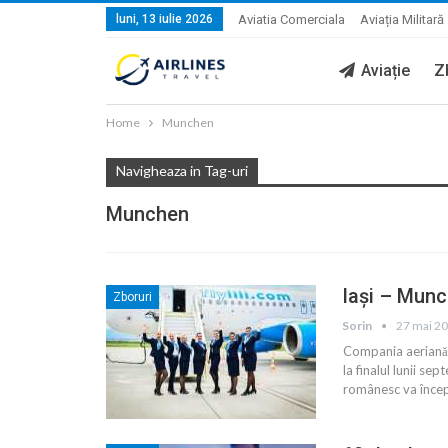
luni, 13 iulie 2026
Aviatia Comerciala
Aviația Militară
Aviație
Z
Home
Munchen
Navigheaza in Tag-uri
Munchen
Iași – Munc
Zboruri
Sorin
27 mai 2
Compania aeriană F
la finalul lunii s
românesc va încep