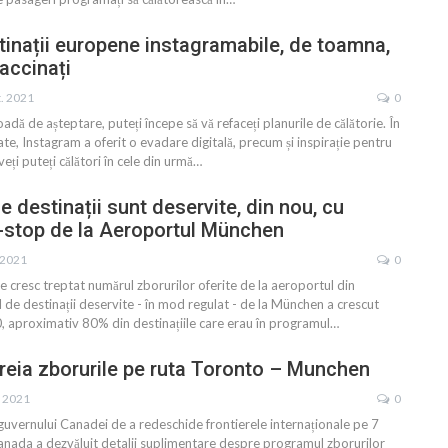
inații europene instagramabile, de toamna,
vaccinați
t. 2021
0
adă de așteptare, puteți începe să vă refaceți planurile de călătorie. În
ate, Instagram a oferit o evadare digitală, precum și inspirație pentru
ți puteți călători în cele din urmă
…
 destinații sunt deservite, din nou, cu
-stop de la Aeroportul München
 2021
0
 cresc treptat numărul zborurilor oferite de la aeroportul din
e destinații deservite - în mod regulat - de la München a crescut
, aproximativ 80% din destinațiile care erau în programul
…
reia zborurile pe ruta Toronto – Munchen
. 2021
0
guvernului Canadei de a redeschide frontierele internaționale pe 7
anada a dezvăluit detalii suplimentare despre programul zborurilor