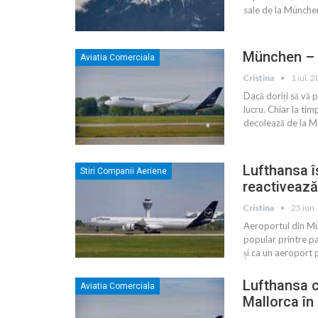
sale de la München
München – D
Aviatia Comerciala
Cristina
1 iul. 
Dacă doriți să vă 
lucru. Chiar la ti
decolează de la M
Lufthansa î
Stiri Companii Aeriene
reactiveaz
Cristina
25 iun
Aeroportul din Mün
popular printre pa
și ca un aeroport
Lufthansa c
Aviatia Comerciala
Mallorca în