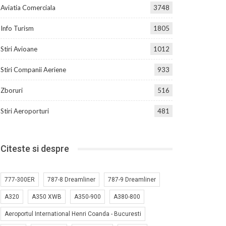
Aviatia Comerciala
3748
Info Turism
1805
Stiri Avioane
1012
Stiri Companii Aeriene
933
Zboruri
516
Stiri Aeroporturi
481
Citeste si despre
777-300ER
787-8 Dreamliner
787-9 Dreamliner
A320
A350 XWB
A350-900
A380-800
Aeroportul International Henri Coanda - Bucuresti