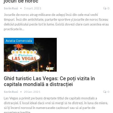
jocuri de noroc
Sorin Rusi
5 mart. 2021
0
Jocurile de noroc atrag milioane de adepți încă din cele mai vechi
timpuri. Încă din antichitate, pariurile sportive și jocurile de noroc făceau
deliciul publicului peste tot în lume. Există dovezi clare cum acestea erau
practicate în
…
Aviatia Comerciala
Ghid turistic Las Vegas: Ce poți vizita în
capitala mondială a distracției
Sorin Rusi
20 ian. 2021
0
Las Vegas a primit pe bună dreptate titlul de capitală mondială a
distracției. E locul ideal dacă vrei să mergi să te distrezi, în luna de miere,
să îți încerci norocul în numeroasele cazinouri sau să ai parte de
experiențe inedite.
…