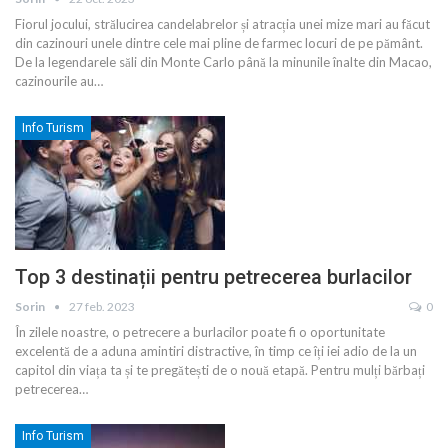
Fiorul jocului, strălucirea candelabrelor și atracția unei mize mari au făcut
din cazinouri unele dintre cele mai pline de farmec locuri de pe pământ.
De la legendarele săli din Monte Carlo până la minunile înalte din Macao,
cazinourile au
…
Info Turism
Top 3 destinații pentru petrecerea burlacilor
Sorin
27 feb. 2023
0
În zilele noastre, o petrecere a burlacilor poate fi o oportunitate
excelentă de a aduna amintiri distractive, în timp ce îți iei adio de la un
capitol din viața ta și te pregătești de o nouă etapă. Pentru mulți bărbați
petrecerea
…
Info Turism