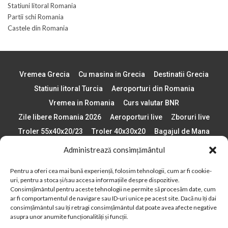
Statiuni litoral Romania
Partii schi Romania
Castele din Romania
Vremea Grecia
Cu masina in Grecia
Destinatii Grecia
Statiuni litoral Turcia
Aeroporturi din Romania
Vremea in Romania
Curs valutar BNR
Zile libere Romania 2026
Aeroporturi live
Zboruri live
Troler 55x40x20/23
Troler 40x30x20
Bagajul de Mana
Paste 2026
Cele mai bune telefoane
Administrează consimțământul
Vigneta Bulgaria 2026
Statiuni schi Bulgaria
Pentru a oferi cea mai bună experiență, folosim tehnologii, cum ar fi cookie-
Plaje din Europa
Concerte Romania 2025
uri, pentru a stoca și/sau accesa informațiile despre dispozitive.
Asigurare de calatorie
Când se schimba ora în 2026
Consimțământul pentru aceste tehnologii ne permite să procesăm date, cum
ar fi comportamentul de navigare sau ID-uri unice pe acest site. Dacă nu îți dai
Calendar Formula 1 sezon 2026
Boarding Pass
consimțământul sau îți retragi consimțământul dat poate avea afecte negative
asupra unor anumite funcționalități și funcții.
Despre AirlinesTravel.ro
Politică cookie-uri (UE)