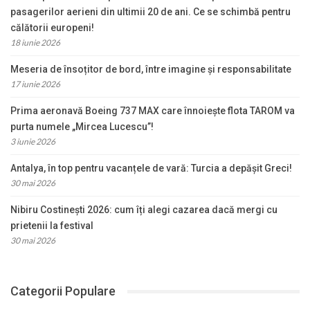
pasagerilor aerieni din ultimii 20 de ani. Ce se schimbă pentru
călătorii europeni!
18 iunie 2026
Meseria de însoțitor de bord, între imagine și responsabilitate
17 iunie 2026
Prima aeronavă Boeing 737 MAX care înnoiește flota TAROM va
purta numele „Mircea Lucescu”!
3 iunie 2026
Antalya, în top pentru vacanțele de vară: Turcia a depășit Greci!
30 mai 2026
Nibiru Costinești 2026: cum îți alegi cazarea dacă mergi cu
prietenii la festival
30 mai 2026
Categorii Populare