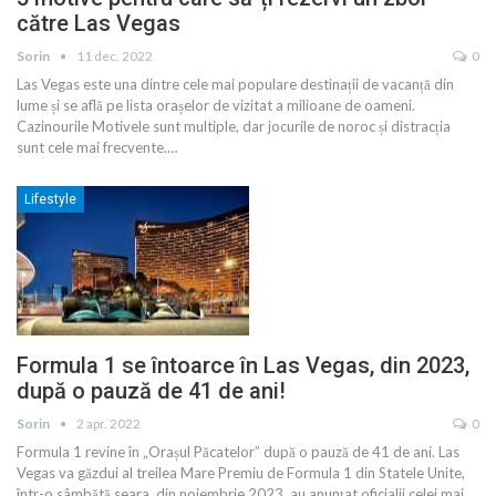
către Las Vegas
Sorin
11 dec. 2022
0
Las Vegas este una dintre cele mai populare destinații de vacanță din
lume și se află pe lista orașelor de vizitat a milioane de oameni.
Cazinourile Motivele sunt multiple, dar jocurile de noroc și distracția
sunt cele mai frecvente.
…
Lifestyle
Formula 1 se întoarce în Las Vegas, din 2023,
după o pauză de 41 de ani!
Sorin
2 apr. 2022
0
Formula 1 revine în „Orașul Păcatelor” după o pauză de 41 de ani. Las
Vegas va găzdui al treilea Mare Premiu de Formula 1 din Statele Unite,
într-o sâmbătă seara, din noiembrie 2023, au anunțat oficialii celei mai