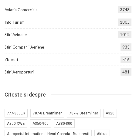
Aviatia Comerciala
3748
Info Turism
1805
Stiri Avioane
1012
Stiri Companii Aeriene
933
Zboruri
516
Stiri Aeroporturi
481
Citeste si despre
777-300ER
787-8 Dreamliner
787-9 Dreamliner
A320
A350 XWB
A350-900
A380-800
Aeroportul International Henri Coanda - Bucuresti
Airbus