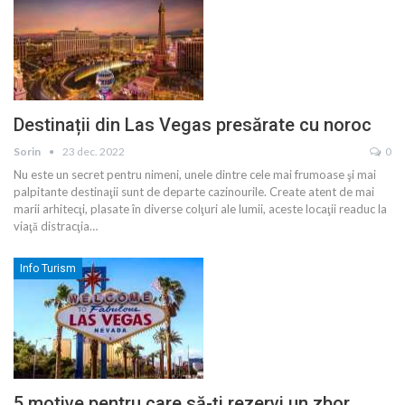
Destinații din Las Vegas presărate cu noroc
Sorin
23 dec. 2022
0
Nu este un secret pentru nimeni, unele dintre cele mai frumoase şi mai
palpitante destinaţii sunt de departe cazinourile. Create atent de mai
marii arhitecţi, plasate în diverse colţuri ale lumii, aceste locaţii readuc la
viaţă distracţia
…
Info Turism
5 motive pentru care să-ți rezervi un zbor