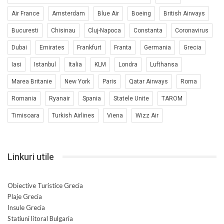
Air France
Amsterdam
Blue Air
Boeing
British Airways
Bucuresti
Chisinau
Cluj-Napoca
Constanta
Coronavirus
Dubai
Emirates
Frankfurt
Franta
Germania
Grecia
Iasi
Istanbul
Italia
KLM
Londra
Lufthansa
Marea Britanie
New York
Paris
Qatar Airways
Roma
Romania
Ryanair
Spania
Statele Unite
TAROM
Timisoara
Turkish Airlines
Viena
Wizz Air
Linkuri utile
Obiective Turistice Grecia
Plaje Grecia
Insule Grecia
Statiuni litoral Bulgaria