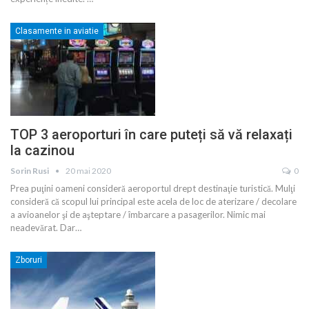
Clasamente in aviatie
TOP 3 aeroporturi în care puteți să vă relaxați
la cazinou
Sorin Rusi
20 mai 2020
0
Prea puţini oameni consideră aeroportul drept destinaţie turistică. Mulţi
consideră că scopul lui principal este acela de loc de aterizare / decolare
a avioanelor şi de aşteptare / îmbarcare a pasagerilor. Nimic mai
neadevărat. Dar
…
Zboruri