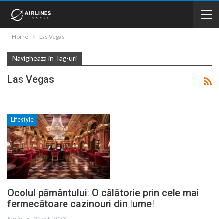
Home
Las Vegas
Navigheaza in Tag-uri
Las Vegas
Lifestyle
Ocolul pământului: O călătorie prin cele mai
fermecătoare cazinouri din lume!
Sorin
22 oct. 2023