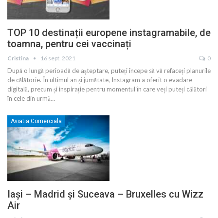
TOP 10 destinații europene instagramabile, de
toamna, pentru cei vaccinați
Cristina
16 sept. 2021
0
După o lungă perioadă de așteptare, puteți începe să vă refaceți planurile
de călătorie. În ultimul an și jumătate, Instagram a oferit o evadare
digitală, precum și inspirație pentru momentul în care veți puteți călători
în cele din urmă
…
Aviatia Comerciala
Iași – Madrid și Suceava – Bruxelles cu Wizz
Air