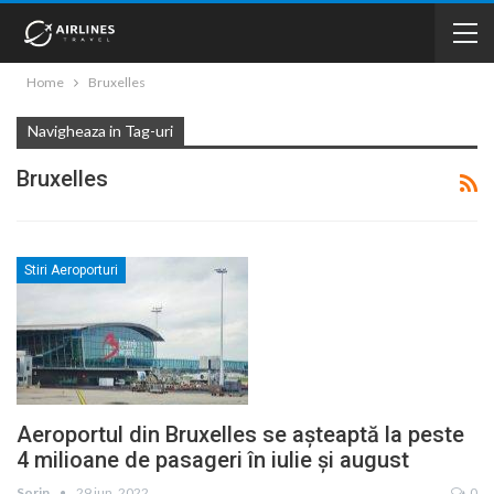
Home
Bruxelles
Navigheaza in Tag-uri
Bruxelles
Stiri Aeroporturi
Aeroportul din Bruxelles se așteaptă la peste
4 milioane de pasageri în iulie și august
Sorin
29 iun. 2022
0