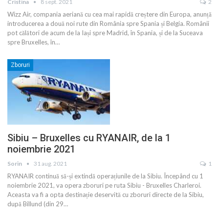
Cristina
8 sept. 2021
2
Wizz Air, compania aeriană cu cea mai rapidă creștere din Europa, anunță
introducerea a două noi rute din România spre Spania și Belgia. Românii
pot călători de acum de la Iași spre Madrid, în Spania, și de la Suceava
spre Bruxelles, în
…
Zboruri
Sibiu – Bruxelles cu RYANAIR, de la 1
noiembrie 2021
Sorin
31 aug. 2021
1
RYANAIR continuă să-și extindă operațiunile de la Sibiu. Începând cu 1
noiembrie 2021, va opera zboruri pe ruta Sibiu - Bruxelles Charleroi.
Aceasta va fi a opta destinație deservită cu zboruri directe de la Sibiu,
după Billund (din 29
…