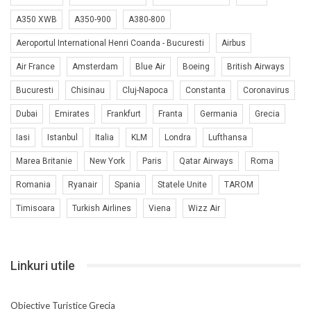
A350 XWB
A350-900
A380-800
Aeroportul International Henri Coanda - Bucuresti
Airbus
Air France
Amsterdam
Blue Air
Boeing
British Airways
Bucuresti
Chisinau
Cluj-Napoca
Constanta
Coronavirus
Dubai
Emirates
Frankfurt
Franta
Germania
Grecia
Iasi
Istanbul
Italia
KLM
Londra
Lufthansa
Marea Britanie
New York
Paris
Qatar Airways
Roma
Romania
Ryanair
Spania
Statele Unite
TAROM
Timisoara
Turkish Airlines
Viena
Wizz Air
Linkuri utile
Obiective Turistice Grecia