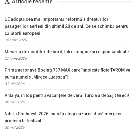
Articole recente
UE adoptă cea mai importantă reformă a drepturilor
pasagerilor aerieni din ultimii 20 de ani. Ce se schimbă pentru
călătorii europeni!
18 iunie 2026
Meseria de însoțitor de bord, între imagine și responsabilitate
17 iunie 2026
Prima aeronavă Boeing 737 MAX care înnoiește flota TAROM va
purta numele „Mircea Lucescu”!
3 iunie 2026
Antalya, în top pentru vacanțele de vară: Turcia a depășit Greci!
30 mai 2026
Nibiru Costinești 2026: cum îți alegi cazarea dacă mergi cu
prietenii la festival
30 mai 2026