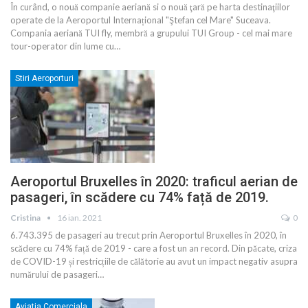
În curând, o nouă companie aeriană si o nouă ţară pe harta destinaţiilor
operate de la Aeroportul Internațional "Ştefan cel Mare" Suceava.
Compania aeriană TUI fly, membră a grupului TUI Group - cel mai mare
tour-operator din lume cu
…
Stiri Aeroporturi
Aeroportul Bruxelles în 2020: traficul aerian de
pasageri, în scădere cu 74% față de 2019.
Cristina
16 ian. 2021
0
6.743.395 de pasageri au trecut prin Aeroportul Bruxelles în 2020, în
scădere cu 74% față de 2019 - care a fost un an record. Din păcate, criza
de COVID-19 și restricțiile de călătorie au avut un impact negativ asupra
numărului de pasageri
…
Aviatia Comerciala