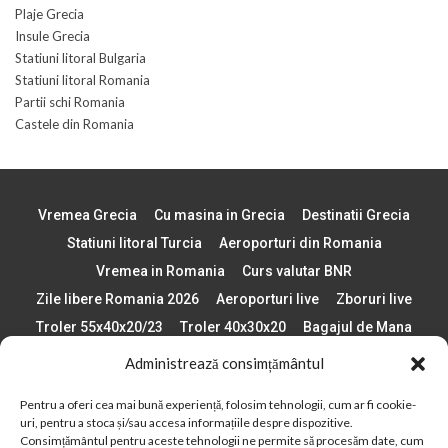
Plaje Grecia
Insule Grecia
Statiuni litoral Bulgaria
Statiuni litoral Romania
Partii schi Romania
Castele din Romania
Vremea Grecia
Cu masina in Grecia
Destinatii Grecia
Statiuni litoral Turcia
Aeroporturi din Romania
Vremea in Romania
Curs valutar BNR
Zile libere Romania 2026
Aeroporturi live
Zboruri live
Troler 55x40x20/23
Troler 40x30x20
Bagajul de Mana
Paste 2026
Cele mai bune telefoane
Administrează consimțământul
Vigneta Bulgaria 2026
Statiuni schi Bulgaria
Pentru a oferi cea mai bună experiență, folosim tehnologii, cum ar fi cookie-
Plaje din Europa
Concerte Romania 2025
uri, pentru a stoca și/sau accesa informațiile despre dispozitive.
Asigurare de calatorie
Când se schimba ora în 2026
Consimțământul pentru aceste tehnologii ne permite să procesăm date, cum