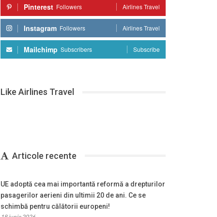
Pinterest
Followers
Airlines Travel
Instagram
Followers
Airlines Travel
Mailchimp
Subscribers
Subscribe
Like Airlines Travel
Articole recente
UE adoptă cea mai importantă reformă a drepturilor
pasagerilor aerieni din ultimii 20 de ani. Ce se
schimbă pentru călătorii europeni!
18 iunie 2026