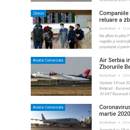
Companiile 
Zboruri
reluare a zb
Sorin Rusi
12 m
Ne aflăm în plină
regulile și restric
populației și pent
Air Serbia i
Aviatia Comerciala
Zborurile B
Sorin Rusi
10 m
Update 14 mai 2020
Belgrad - Bucureșt
JU 647 București
Coronavirus
Aviatia Comerciala
martie 202
Sorin Rusi
20 m
Începând cu 19 mar