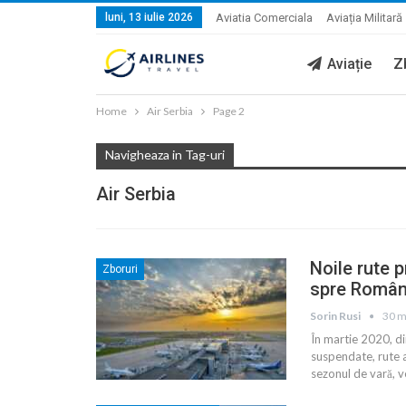
luni, 13 iulie 2026
Aviatia Comerciala
Aviația Militară
Aviație
Z
Home
Air Serbia
Page 2
Navigheaza in Tag-uri
Air Serbia
Noile rute 
Zboruri
spre Român
Sorin Rusi
30 m
În martie 2020, d
suspendate, rute a
sezonul de vară, v