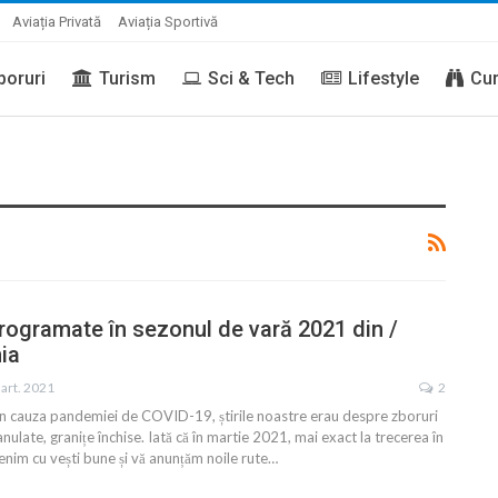
Aviația Privată
Aviația Sportivă
boruri
Turism
Sci & Tech
Lifestyle
Cur
programate în sezonul de vară 2021 din /
ia
art. 2021
2
in cauza pandemiei de COVID-19, știrile noastre erau despre zboruri
nulate, granițe închise. Iată că în martie 2021, mai exact la trecerea în
enim cu vești bune și vă anunțăm noile rute
…