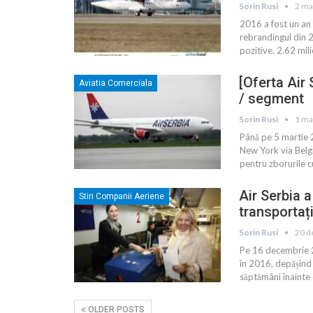
Sorin Rusi
2 ma
2016 a fost un an 
rebrandingul din 2
pozitive. 2.62 mi
[Oferta Air
Aviatia Comerciala
/ segment
Sorin Rusi
1 ma
Până pe 5 martie 2
New York via Belg
pentru zborurile c
Air Serbia 
Stiri Companii Aeriene
transportaț
Sorin Rusi
20 d
Pe 16 decembrie 2
în 2016, depășind 
săptămâni înainte 
OLDER POSTS