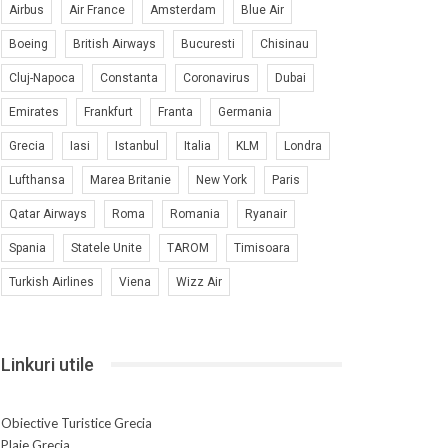
Airbus
Air France
Amsterdam
Blue Air
Boeing
British Airways
Bucuresti
Chisinau
Cluj-Napoca
Constanta
Coronavirus
Dubai
Emirates
Frankfurt
Franta
Germania
Grecia
Iasi
Istanbul
Italia
KLM
Londra
Lufthansa
Marea Britanie
New York
Paris
Qatar Airways
Roma
Romania
Ryanair
Spania
Statele Unite
TAROM
Timisoara
Turkish Airlines
Viena
Wizz Air
Linkuri utile
Obiective Turistice Grecia
Plaje Grecia