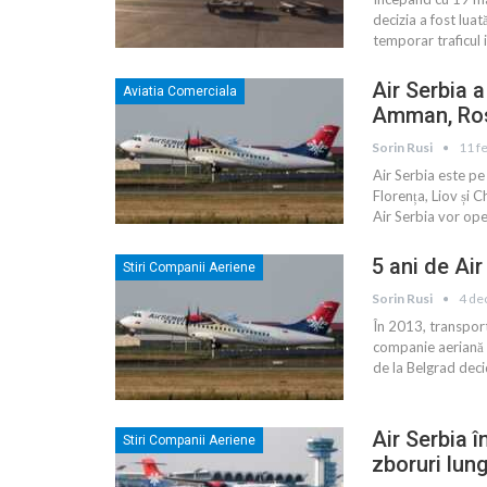
decizia a fost lua
temporar traficul 
Air Serbia a
Aviatia Comerciala
Amman, Rost
Sorin Rusi
11 f
Air Serbia este p
Florența, Liov și 
Air Serbia vor op
5 ani de Air
Stiri Companii Aeriene
Sorin Rusi
4 de
În 2013, transport
companie aeriană 
de la Belgrad deci
Air Serbia î
Stiri Companii Aeriene
zboruri lung