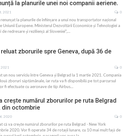
nunță la planurile unei noi companii aeriene.
t. 2021
0
renunțat la planurile de înființare a unui nou transportator național
le Uniunii Europene. Ministerul Dezvoltării Economice și Tehnologiei a
 de redresare și reziliență al Sloveniei",
…
a reluat zborurile spre Geneva, după 36 de
. 2021
0
ut un nou serviciu între Geneva și Belgrad la 1 martie 2021. Compania
ouă zboruri săptămânale, iar ruta va fi disponibilă pe tot parcursul
vor fi efectuate cu aeronave de tip Airbus
…
va crește numărul zborurilor pe ruta Belgrad
 din octombrie
pt. 2020
0
at că va crește numărul zborurilor pe ruta Belgrad - New York
rie 2020. Vor fi operate 34 de rotații lunare, cu 10 mai mult față de
 cursul lunii octombrie, pasagerii vor avea la
…