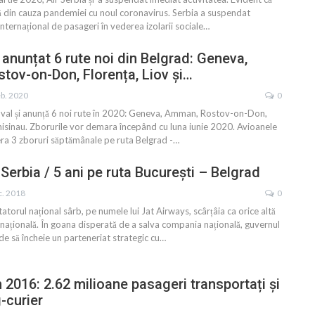
tă din cauza pandemiei cu noul coronavirus. Serbia a suspendat
internațional de pasageri în vederea izolarii sociale
…
 anunțat 6 rute noi din Belgrad: Geneva,
ov-on-Don, Florența, Liov și…
eb. 2020
0
e val și anunță 6 noi rute în 2020: Geneva, Amman, Rostov-on-Don,
Chisinau. Zborurile vor demara începând cu luna iunie 2020. Avioanele
era 3 zboruri săptămânale pe ruta Belgrad -
…
 Serbia / 5 ani pe ruta București – Belgrad
c. 2018
0
atorul național sârb, pe numele lui Jat Airways, scârțâia ca orice altă
națională. În goana disperată de a salva compania națională, guvernul
de să încheie un parteneriat strategic cu…
n 2016: 2.62 milioane pasageri transportați și
-curier