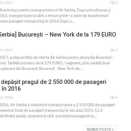
rt. 2017
0
foarte bun pentru transportatorul Air Serbia. După privatizarea și
013, transportatorul sârb a trecut printr-o serie de transformări
lioane pasageri transportați în 2016 După o…
 Serbia] București – New York de la 179 EURO
rt. 2017
0
017, puteți profita de oferta Air Serbia pentru zborurile București -
rad. Tarifele pornesc de la 179 EURO / segment, preț valabil doar
u plecare din București. București - New York de…
a depășit pragul de 2 550 000 de pasageri
i în 2016
ec. 2016
0
016, Air Serbia a sărbătorit transportarea a 2 550 000 de pasageri
numărul total de pasageri transportați în tot anul 2015. Cu 2
de finalul anului, operatorul sârb a premiat pasagerul cu…
NEWER POSTS