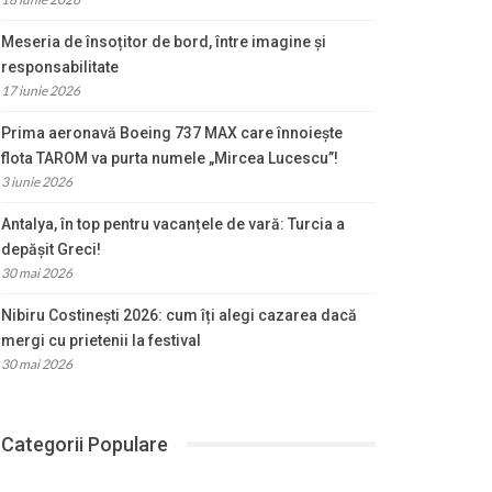
Meseria de însoțitor de bord, între imagine și
responsabilitate
17 iunie 2026
Prima aeronavă Boeing 737 MAX care înnoiește
flota TAROM va purta numele „Mircea Lucescu”!
3 iunie 2026
Antalya, în top pentru vacanțele de vară: Turcia a
depășit Greci!
30 mai 2026
Nibiru Costinești 2026: cum îți alegi cazarea dacă
mergi cu prietenii la festival
30 mai 2026
Categorii Populare