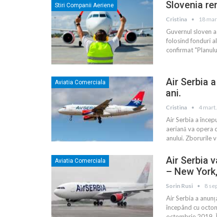
Slovenia re
Stiri Companii Aeriene
Cristina
18 mar
Guvernul sloven a 
folosind fonduri a
confirmat "Planului
Air Serbia 
Aviatia Comerciala
ani.
Cristina
4 mart
Air Serbia a încep
aeriană va opera d
anului. Zborurile 
Air Serbia 
Aviatia Comerciala
– New York,
Sorin Rusi
8 se
Air Serbia a anunț
începând cu octomb
octombrie 2019. În