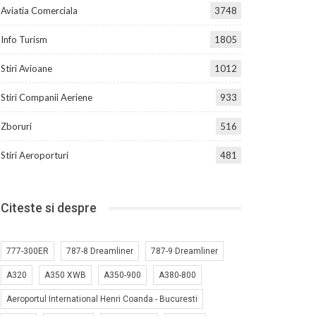
Aviatia Comerciala
3748
Info Turism
1805
Stiri Avioane
1012
Stiri Companii Aeriene
933
Zboruri
516
Stiri Aeroporturi
481
Citeste si despre
777-300ER
787-8 Dreamliner
787-9 Dreamliner
A320
A350 XWB
A350-900
A380-800
Aeroportul International Henri Coanda - Bucuresti