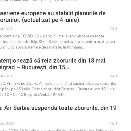
aeriene europene au stabilit planurile de
orurilor. (actualizat pe 4 iunie)
ai 2020
3
 Pandemie de COVID-19 și parcă nu mai avem răbdare cu toate
țiile impuse de autorități. Știm că ele au fost aplicate pentru protejarea
ru a nu colapsa sistemele de sănătate. În România
…
ntenționează să reia zborurile din 18 mai.
elgrad – București, din 15…
ai 2020
1
: Printr-o notificare, Air Serbia anunță că amână reluarea zborurilor
i până pe 15 iunie. Orarul zborurilor Belgrad - București, din 15 iunie
 05:10 – 05:40 Belgrad sâmbătăJU 643
…
: Air Serbia suspenda toate zborurile, din 19
0
art. 2020
1
tie 2020, Air Serbia și-a suspendat imediat activitatea. Evident că