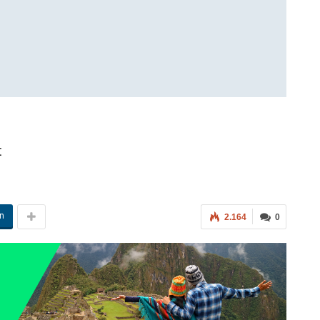
t
in
2.164
0