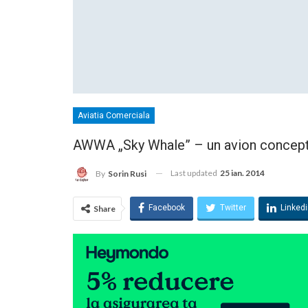
Aviatia Comerciala
AWWA „Sky Whale” – un avion concep
Last updated
25 ian. 2014
By
Sorin Rusi
Facebook
Twitter
Linked
Share