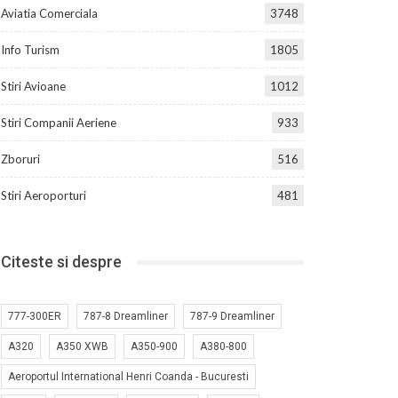
Aviatia Comerciala
3748
Info Turism
1805
Stiri Avioane
1012
Stiri Companii Aeriene
933
Zboruri
516
Stiri Aeroporturi
481
Citeste si despre
777-300ER
787-8 Dreamliner
787-9 Dreamliner
A320
A350 XWB
A350-900
A380-800
Aeroportul International Henri Coanda - Bucuresti