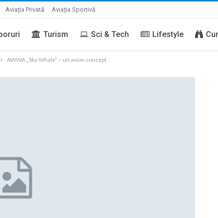
Aviația Privată
Aviația Sportivă
boruri
Turism
Sci & Tech
Lifestyle
Cur
AWWA „Sky Whale” – un avion concept