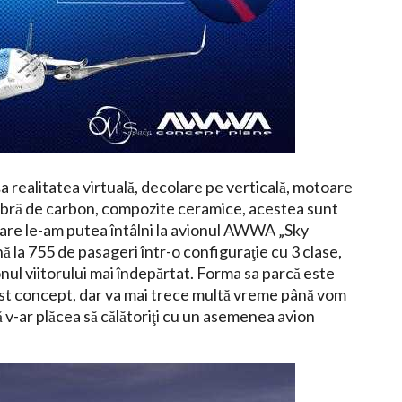
şa realitatea virtuală, decolare pe verticală, motoare
 fibră de carbon, compozite ceramice, acestea sunt
 care le-am putea întâlni la avionul AWWA „Sky
 la 755 de pasageri într-o configuraţie cu 3 clase,
onul viitorului mai îndepărtat. Forma sa parcă este
cest concept, dar va mai trece multă vreme până vom
v-ar plăcea să călătoriţi cu un asemenea avion