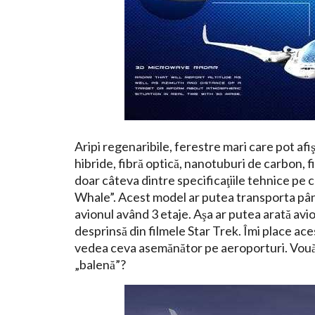
Aripi regenaribile, ferestre mari care pot afi
hibride, fibră optică, nanotuburi de carbon,
doar câteva dintre specificaţiile tehnice pe
Whale”. Acest model ar putea transporta până
avionul având 3 etaje. Aşa ar putea arată avi
desprinsă din filmele Star Trek. Îmi place a
vedea ceva asemănător pe aeroporturi. Vouă 
„balenă”?