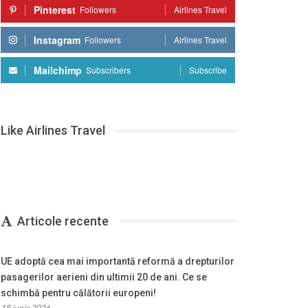
Pinterest
Followers
Airlines Travel
Instagram
Followers
Airlines Travel
Mailchimp
Subscribers
Subscribe
Like Airlines Travel
Articole recente
UE adoptă cea mai importantă reformă a drepturilor
pasagerilor aerieni din ultimii 20 de ani. Ce se
schimbă pentru călătorii europeni!
18 iunie 2026