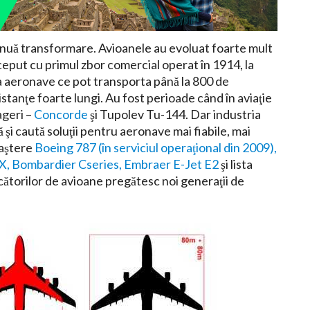
ntinuă transformare. Avioanele au evoluat foarte mult
nceput cu primul zbor comercial operat în 1914, la
 la aeronave ce pot transporta până la 800 de
distanţe foarte lungi. Au fost perioade când în aviaţie
ageri –
Concorde
şi Tupolev Tu-144. Dar industria
şi caută soluţii pentru aeronave mai fiabile, mai
naştere
Boeing 787 (în serviciul operaţional din 2009),
7X, Bombardier Cseries, Embraer E-Jet E2
şi lista
ătorilor de avioane pregătesc noi generaţii de