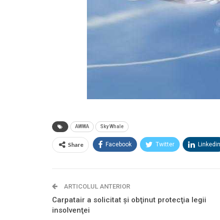
AWWA
Sky Whale
Share
Facebook
Twitter
Linkedi
ARTICOLUL ANTERIOR
Carpatair a solicitat şi obţinut protecţia legii
insolvenţei