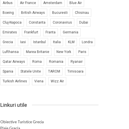
Airbus
Air France
Amsterdam
Blue Air
Boeing
British Airways
Bucuresti
Chisinau
Cluj-Napoca
Constanta
Coronavirus
Dubai
Emirates
Frankfurt
Franta
Germania
Grecia
Iasi
Istanbul
Italia
KLM
Londra
Lufthansa
Marea Britanie
New York
Paris
Qatar Airways
Roma
Romania
Ryanair
Spania
Statele Unite
TAROM
Timisoara
Turkish Airlines
Viena
Wizz Air
Linkuri utile
Obiective Turistice Grecia
Plaje Grecia