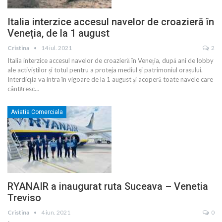
Italia interzice accesul navelor de croazieră în
Veneția, de la 1 august
Cristina
14 iul. 2021
2
Italia interzice accesul navelor de croazieră în Veneția, după ani de lobby
ale activiștilor și totul pentru a proteja mediul și patrimoniul orașului.
Interdicția va intra în vigoare de la 1 august și acoperă toate navele care
cântăresc
…
Aviatia Comerciala
RYANAIR a inaugurat ruta Suceava – Venetia
Treviso
Cristina
4 iun. 2021
0