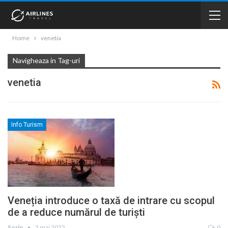
Home
venetia
Navigheaza in Tag-uri
venetia
Info Turism
Veneția introduce o taxă de intrare cu scopul
de a reduce numărul de turiști
Sorin
2 mai 2022
0