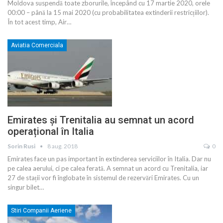
Moldova suspendă toate zborurile, începând cu 17 martie 2020, orele
00:00 – până la 15 mai 2020 (cu probabilitatea extinderii restricțiilor).
În tot acest timp, Air
…
Aviatia Comerciala
Emirates și Trenitalia au semnat un acord
operațional în Italia
Sorin Rusi
8 aug. 2018
0
Emirates face un pas important în extinderea serviciilor în Italia. Dar nu
pe calea aerului, ci pe calea ferată. A semnat un acord cu Trenitalia, iar
27 de stații vor fi înglobate în sistemul de rezervări Emirates. Cu un
singur bilet…
Stiri Companii Aeriene