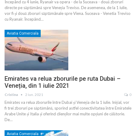
Începând cu 4 iunie, Ryanair va opera - de la Suceava - două zboruri
directe pe săptămână spre Veneția Treviso. De asemenea, de la 1 iulie,
vor fi și două zboruri săptămânale spre Viena. Suceava - Venetia Treviso
cu Ryanair. Începând
…
Aviatia Comerciala
Emirates va relua zborurile pe ruta Dubai –
Veneția, din 1 iulie 2021
Cristina
2 iun. 2021
0
Emirates va relua zborurile între Dubai și Veneția de la 1 iulie. Inițial, vor
fi trei zboruri pe săptămână, sporind astfel conectivitatea între Emiratele
Arabe Unite și Italia și oferind clienților mai multe opțiuni de călătorie.
De
…
Aviatia Comerciala