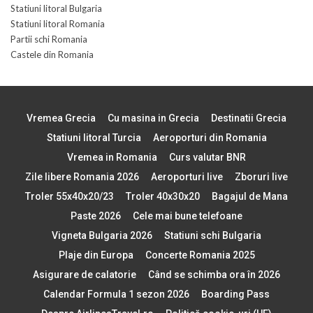
Statiuni litoral Bulgaria
Statiuni litoral Romania
Partii schi Romania
Castele din Romania
Vremea Grecia
Cu masina in Grecia
Destinatii Grecia
Statiuni litoral Turcia
Aeroporturi din Romania
Vremea in Romania
Curs valutar BNR
Zile libere Romania 2026
Aeroporturi live
Zboruri live
Troler 55x40x20/23
Troler 40x30x20
Bagajul de Mana
Paste 2026
Cele mai bune telefoane
Vigneta Bulgaria 2026
Statiuni schi Bulgaria
Plaje din Europa
Concerte Romania 2025
Asigurare de calatorie
Când se schimba ora în 2026
Calendar Formula 1 sezon 2026
Boarding Pass