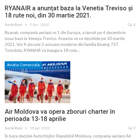
RYANAIR a anunțat baza la Venetia Treviso și
18 rute noi, din 30 martie 2021.
Sorin Rusi
5 dec. 2020
0
Ryanair, compania aeriană nr.1 din Europa, a lansat pe 4 decembrie
noua bază la Veneția Treviso. Aceasta se va deschide pe 30 martie
2021. Vor fi alocate 2 avioane moderne din familia Boeing 737.
Totodată, RYANAIR va inaugura 18 rute
…
Aviatia Comerciala
Air Moldova va opera zboruri charter în
perioada 13-18 aprilie
Sorin Rusi
10 apr. 2020
0
În baza deciziei Autorităților Republicii Moldova, compania aeriană Air