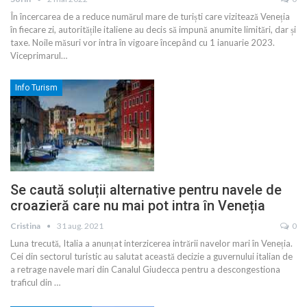
În încercarea de a reduce numărul mare de turiști care vizitează Veneția
în fiecare zi, autoritățile italiene au decis să impună anumite limitări, dar și
taxe. Noile măsuri vor intra în vigoare începând cu 1 ianuarie 2023.
Viceprimarul
…
Info Turism
Se caută soluții alternative pentru navele de
croazieră care nu mai pot intra în Veneția
Cristina
31 aug. 2021
0
Luna trecută, Italia a anunțat interzicerea intrării navelor mari în Veneția.
Cei din sectorul turistic au salutat această decizie a guvernului italian de
a retrage navele mari din Canalul Giudecca pentru a descongestiona
traficul din
…