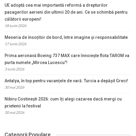
UE adoptă cea mai importantă reformă a drepturilor
pasagerilor aerieni din ultimii 20 de ani. Ce se schimbă pentru
călătorii europeni!
18 iunie 2026
Meseria de însoțitor de bord, între imagine și responsabilitate
17 iunie 2026
Prima aeronavă Boeing 737 MAX care înnoiește flota TAROM va
purta numele „Mircea Lucescu”!
3 iunie 2026
Antalya, în top pentru vacanțele de vară: Turcia a depășit Greci!
30 mai 2026
Nibiru Costinești 2026: cum îți alegi cazarea dacă mergi cu
prietenii la festival
30 mai 2026
Categorii Populare