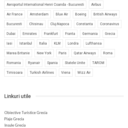
Aeroportul International Henri Coanda - Bucuresti
Airbus
Air France
Amsterdam
Blue Air
Boeing
British Airways
Bucuresti
Chisinau
Cluj-Napoca
Constanta
Coronavirus
Dubai
Emirates
Frankfurt
Franta
Germania
Grecia
Iasi
Istanbul
Italia
KLM
Londra
Lufthansa
Marea Britanie
New York
Paris
Qatar Airways
Roma
Romania
Ryanair
Spania
Statele Unite
TAROM
Timisoara
Turkish Airlines
Viena
Wizz Air
Linkuri utile
Obiective Turistice Grecia
Plaje Grecia
Insule Grecia