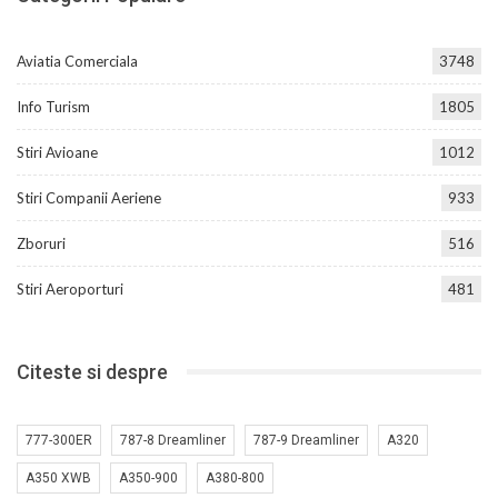
Aviatia Comerciala
3748
Info Turism
1805
Stiri Avioane
1012
Stiri Companii Aeriene
933
Zboruri
516
Stiri Aeroporturi
481
Citeste si despre
777-300ER
787-8 Dreamliner
787-9 Dreamliner
A320
A350 XWB
A350-900
A380-800