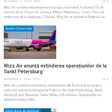
Sorin Rusi
18 iun. 2020
0
Wizz Air continuă expansiunea în Europa și nu numai. A anunțat 55 de
rute noi de la 3 baze noi: Larnaca, Milano Malpensa și Tirana. Plus mai
multe rute de la Salzburg și Chișinău. Wizz Air se extinde la Belgrad, un
…
Aviatia Comerciala
Wizz Air anunță extinderea operațiunilor de la
Sankt Petersburg
Sorin Rusi
20 ian. 2020
0
Wizz Air a anunțat extinderea operațiunilor din Rusia prin lansarea a
patru noi rute de la Aeroportul Pulkovo din Sankt Petersburg,. Noile
destinații sunt: București, Sofia, Vilnius și Bratislava. Operațiunile vor
debuta în iunie și iulie
…
Bilete Avion Air Moldova