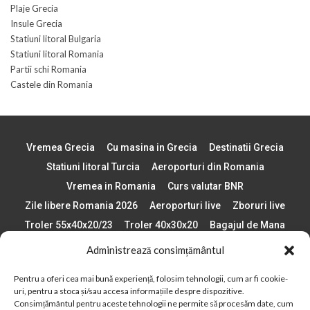
Plaje Grecia
Insule Grecia
Statiuni litoral Bulgaria
Statiuni litoral Romania
Partii schi Romania
Castele din Romania
Vremea Grecia
Cu masina in Grecia
Destinatii Grecia
Statiuni litoral Turcia
Aeroporturi din Romania
Vremea in Romania
Curs valutar BNR
Zile libere Romania 2026
Aeroporturi live
Zboruri live
Troler 55x40x20/23
Troler 40x30x20
Bagajul de Mana
Paste 2026
Cele mai bune telefoane
Administrează consimțământul
Vigneta Bulgaria 2026
Statiuni schi Bulgaria
Pentru a oferi cea mai bună experiență, folosim tehnologii, cum ar fi cookie-
Plaje din Europa
Concerte Romania 2025
uri, pentru a stoca și/sau accesa informațiile despre dispozitive.
Asigurare de calatorie
Când se schimba ora în 2026
Consimțământul pentru aceste tehnologii ne permite să procesăm date, cum