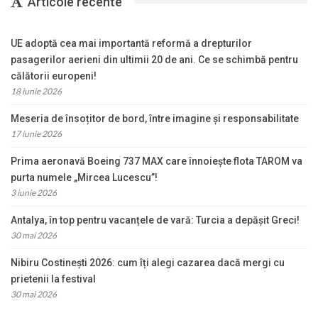
Articole recente
UE adoptă cea mai importantă reformă a drepturilor
pasagerilor aerieni din ultimii 20 de ani. Ce se schimbă pentru
călătorii europeni!
18 iunie 2026
Meseria de însoțitor de bord, între imagine și responsabilitate
17 iunie 2026
Prima aeronavă Boeing 737 MAX care înnoiește flota TAROM va
purta numele „Mircea Lucescu”!
3 iunie 2026
Antalya, în top pentru vacanțele de vară: Turcia a depășit Greci!
30 mai 2026
Nibiru Costinești 2026: cum îți alegi cazarea dacă mergi cu
prietenii la festival
30 mai 2026