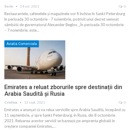
Sorin
24 oct. 2021
0
Restaurantele, cafenelele și magazinele vor fi închise în Sankt Petersburg
în perioada 30 octombrie - 7 noiembrie, potrivit unui decret semnat
sâmbătă de guvernatorul Alexander Beglov. „În perioada 30 octombrie
– 7 noiembrie, este
…
Aviatia Comerciala
Emirates a reluat zborurile spre destinații din
Arabia Saudită și Rusia
Cristina
13 sept. 2021
0
Emirates a anunțat că va relua serviciile spre Arabia Saudită, începând cu
11 septembrie, și spre Sankt Petersburg, în Rusia, din 8 octombrie
2021. Reluarea acestor servicii se bazează pe amprenta globală în
creștere companiei Emirates,
…