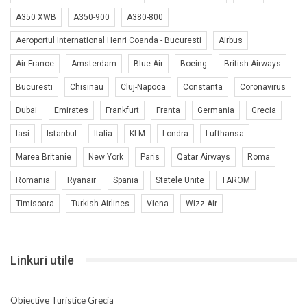
A350 XWB
A350-900
A380-800
Aeroportul International Henri Coanda - Bucuresti
Airbus
Air France
Amsterdam
Blue Air
Boeing
British Airways
Bucuresti
Chisinau
Cluj-Napoca
Constanta
Coronavirus
Dubai
Emirates
Frankfurt
Franta
Germania
Grecia
Iasi
Istanbul
Italia
KLM
Londra
Lufthansa
Marea Britanie
New York
Paris
Qatar Airways
Roma
Romania
Ryanair
Spania
Statele Unite
TAROM
Timisoara
Turkish Airlines
Viena
Wizz Air
Linkuri utile
Obiective Turistice Grecia