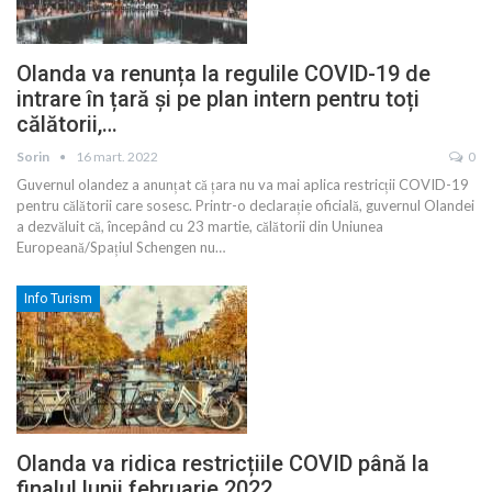
Olanda va renunța la regulile COVID-19 de
intrare în țară și pe plan intern pentru toți
călătorii,…
Sorin
16 mart. 2022
0
Guvernul olandez a anunțat că țara nu va mai aplica restricții COVID-19
pentru călătorii care sosesc. Printr-o declarație oficială, guvernul Olandei
a dezvăluit că, începând cu 23 martie, călătorii din Uniunea
Europeană/Spațiul Schengen nu
…
Info Turism
Olanda va ridica restricțiile COVID până la
finalul lunii februarie 2022