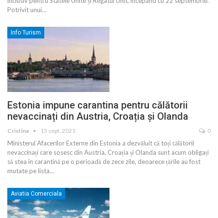
inclusiv pentru Statele Unite și Regatul Unit, începând cu 22 septembrie.
Potrivit unui
…
Info Turism
Estonia impune carantina pentru călătorii
nevaccinați din Austria, Croația și Olanda
Cristina
13 sept. 2021
0
Ministerul Afacerilor Externe din Estonia a dezvăluit că toți călătorii
nevaccinați care sosesc din Austria, Croația și Olanda sunt acum obligați
să stea în carantină pe o perioadă de zece zile, deoarece țările au fost
mutate pe lista
…
Aviatia Comerciala