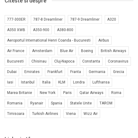
Citeste si despre
777-300ER
787-8 Dreamliner
787-9 Dreamliner
A320
A350 XWB
A350-900
A380-800
Aeroportul International Henri Coanda - Bucuresti
Airbus
Air France
Amsterdam
Blue Air
Boeing
British Airways
Bucuresti
Chisinau
Cluj-Napoca
Constanta
Coronavirus
Dubai
Emirates
Frankfurt
Franta
Germania
Grecia
Iasi
Istanbul
Italia
KLM
Londra
Lufthansa
Marea Britanie
New York
Paris
Qatar Airways
Roma
Romania
Ryanair
Spania
Statele Unite
TAROM
Timisoara
Turkish Airlines
Viena
Wizz Air