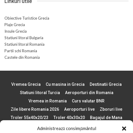
Linkuri utile
Obiective Turistice Grecia
Plaje Grecia
Insule Grecia
Statiuni litoral Bulgaria
Statiuni litoral Romania
Partii schi Romania
Castele din Romania
Vremea Grecia
Cu masina in Grecia
Destinatii Grecia
Statiuni litoral Turcia
Aeroporturi din Romania
Vremea in Romania
Curs valutar BNR
Zile libere Romania 2026
Aeroporturi live
Zboruri live
Troler 55x40x20/23
Troler 40x30x20
Bagajul de Mana
Paste 2026
Cele mai bune telefoane
Administrează consimțământul