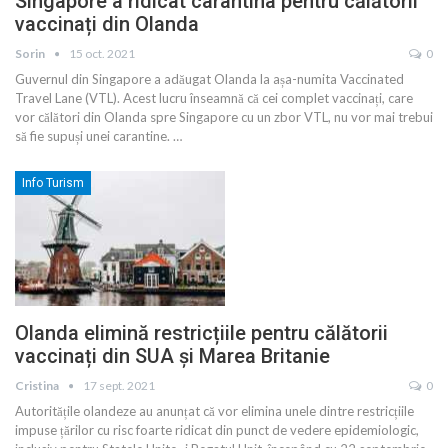
Singapore a ridicat carantina pentru călătorii
vaccinați din Olanda
Sorin
15 oct. 2021
0
Guvernul din Singapore a adăugat Olanda la așa-numita Vaccinated
Travel Lane (VTL). Acest lucru înseamnă că cei complet vaccinați, care
vor călători din Olanda spre Singapore cu un zbor VTL, nu vor mai trebui
să fie supuși unei carantine.
…
Info Turism
Olanda elimină restricțiile pentru călătorii
vaccinați din SUA și Marea Britanie
Cristina
17 sept. 2021
0
Autoritățile olandeze au anunțat că vor elimina unele dintre restricțiile
impuse țărilor cu risc foarte ridicat din punct de vedere epidemiologic,