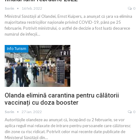
Sorin
16 feb. 2022
0
Ministrul Sănătății al Olandei, Ernst Kuipers, a anunțat că țara va elimina
majoritatea restricțiilor naționale privind COVID-19, până pe 25
februarie. Potrivit ministrului, o astfel de decizie a fost luată deoarece
numărul de infecții
…
Info Turism
Olanda elimină carantina pentru călătorii
vaccinați cu doza booster
Sorin
27 ian. 2022
0
Autoritățile olandeze au anunțat că, începând cu 2 februarie, se vor
aplica reguli mai relaxate de intrare pentru persoanele care călătoresc
din zone cu risc ridicat. Potrivit celor mai recente date publicate de
Ministerul Sănătății din
…