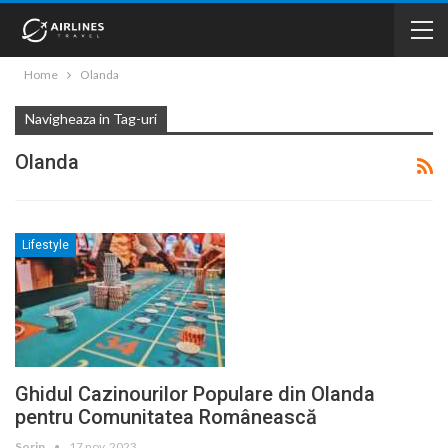
Home
Olanda
Navigheaza in Tag-uri
Olanda
Lifestyle
Ghidul Cazinourilor Populare din Olanda
pentru Comunitatea Românească
Sorin
17 nov. 2023