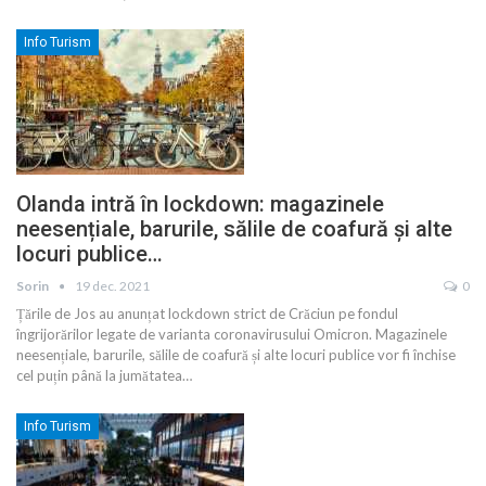
Info Turism
Olanda intră în lockdown: magazinele
neesențiale, barurile, sălile de coafură și alte
locuri publice…
Sorin
19 dec. 2021
0
Țările de Jos au anunțat lockdown strict de Crăciun pe fondul
îngrijorărilor legate de varianta coronavirusului Omicron. Magazinele
neesențiale, barurile, sălile de coafură și alte locuri publice vor fi închise
cel puțin până la jumătatea
…
Info Turism