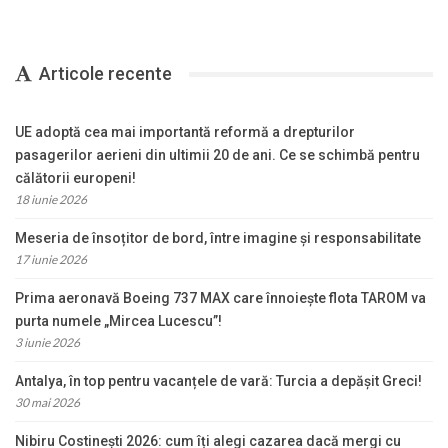
Articole recente
UE adoptă cea mai importantă reformă a drepturilor
pasagerilor aerieni din ultimii 20 de ani. Ce se schimbă pentru
călătorii europeni!
18 iunie 2026
Meseria de însoțitor de bord, între imagine și responsabilitate
17 iunie 2026
Prima aeronavă Boeing 737 MAX care înnoiește flota TAROM va
purta numele „Mircea Lucescu”!
3 iunie 2026
Antalya, în top pentru vacanțele de vară: Turcia a depășit Greci!
30 mai 2026
Nibiru Costinești 2026: cum îți alegi cazarea dacă mergi cu