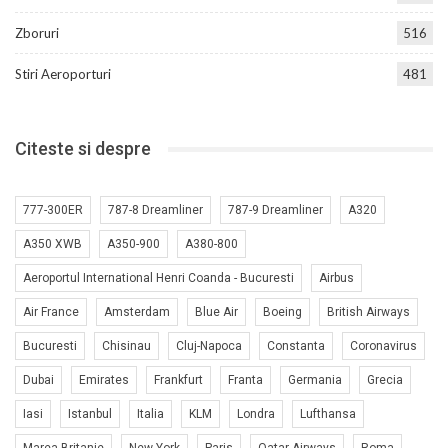
Zboruri
516
Stiri Aeroporturi
481
Citeste si despre
777-300ER
787-8 Dreamliner
787-9 Dreamliner
A320
A350 XWB
A350-900
A380-800
Aeroportul International Henri Coanda - Bucuresti
Airbus
Air France
Amsterdam
Blue Air
Boeing
British Airways
Bucuresti
Chisinau
Cluj-Napoca
Constanta
Coronavirus
Dubai
Emirates
Frankfurt
Franta
Germania
Grecia
Iasi
Istanbul
Italia
KLM
Londra
Lufthansa
Marea Britanie
New York
Paris
Qatar Airways
Roma