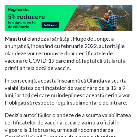
Ministrul olandez al sănătății, Hugo de Jonge, a
anunțat că, începând cu februarie 2022, autoritățile
olandeze vor recunoaște doar certificatele de
vaccinare COVID-19 care indică faptul că titularul a
primit a treia doză de vaccin.
În consecință, aceasta înseamnă că Olanda va scurta
valabilitatea certificatelor de vaccinare de la 12 la 9
luni, iar toți cei care nu îndeplinesc această cerință vor
fi obligați să respecte reguli suplimentare de intrare.
Decizia autorităților olandeze de a scurta valabilitatea
certificatelor de vaccinare, care va intra oficial în
vigoare la 1 februarie, urmează recomandarea