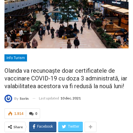
Info Turism
Olanda va recunoaște doar certificatele de
vaccinare COVID-19 cu doza 3 administrată, iar
valabilitatea acestora va fi redusă la nouă luni!
Last updated
10 dec. 2021
By
Sorin
1.914
0
Facebook
Twitter
Share