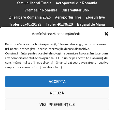
Statiuni litoral Turcia
Aeroporturi din Romania
Vremea in Romania
Curs valutar BNR
Zile libere Romania 2026
Aeroporturi live
Zboruri live
Troler 55x40x20/23
Troler 40x30x20
Bagajul de Mana
Paste 2026
Cele mai bune telefoane
Administrează consimțământul
Vigneta Bulgaria 2026
Statiuni schi Bulgaria
Pentru a oferi cea mai bună experiență, folosim tehnologii, cum ar fi cookie-
Plaje din Europa
Concerte Romania 2025
uri, pentru a stoca și/sau accesa informațiile despre dispozitive.
Asigurare de calatorie
Când se schimba ora în 2026
Consimțământul pentru aceste tehnologii ne permite să procesăm date, cum
ar fi comportamentul de navigare sau ID-uri unice pe acest site. Dacă nu îți dai
Calendar Formula 1 sezon 2026
Boarding Pass
consimțământul sau îți retragi consimțământul dat poate avea afecte negative
Despre AirlinesTravel.ro
Politică cookie-uri (UE)
asupra unor anumite funcționalități și funcții.
Politică cookie-uri (Regatul Unit)
Opt-out preferences
ACCEPTĂ
Cookie Policy (AU)
Politică cookie-uri (ZA)
Politică cookie-uri (Canada)
Politică cookie-uri (BR)
REFUZĂ
2012 - 2025 © Toate drepturile rezervate
VEZI PREFERINȚELE
Din 2012, AirlinesTravel.ro este o platformă de informare online,