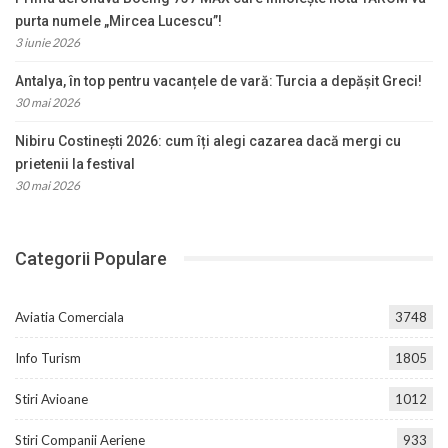
purta numele „Mircea Lucescu”!
3 iunie 2026
Antalya, în top pentru vacanțele de vară: Turcia a depășit Greci!
30 mai 2026
Nibiru Costinești 2026: cum îți alegi cazarea dacă mergi cu
prietenii la festival
30 mai 2026
Categorii Populare
Aviatia Comerciala
3748
Info Turism
1805
Stiri Avioane
1012
Stiri Companii Aeriene
933