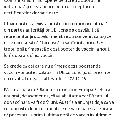
Comisiei Uniunii Europene de a crea o abordare
individuală și un standard pentru acceptarea
certificatelor de vaccinare.
Chiar dacă nu a existat încă nicio confirmare oficială
din partea autorităților UE, Jonge a dezvăluit că
reprezentanții statelor membre au convenit că toți cei
care doresc să călătorească in sau în interiorul UE
trebuie să primească o doză booter de vaccin la nouă
luni după al doilea vaccin.
Se crede că cei care nu primesc doza booster de
vaccin vor putea călători în UE cu condiția să prezinte
un rezultat negativ al testului COVID-19.
Măsura luată de Olanda nu e unică în Europa. Cehia a
anunțat, de asemenea, că valabilitatea certificatului
de vaccinare va fi de 9 luni. Austria a anunțat deja că va
recunoaște doar certificatele de vaccinare care arată
că posesorul a primit ultima doză de vaccin în ultimele