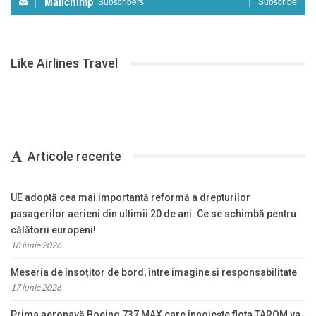
Mailchimp
Subscribers
Subscribe
Like Airlines Travel
Articole recente
UE adoptă cea mai importantă reformă a drepturilor
pasagerilor aerieni din ultimii 20 de ani. Ce se schimbă pentru
călătorii europeni!
18 iunie 2026
Meseria de însoțitor de bord, între imagine și responsabilitate
17 iunie 2026
Prima aeronavă Boeing 737 MAX care înnoiește flota TAROM va