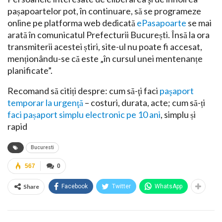
pașapoartelor pot, în continuare, să se programeze
online pe platforma web dedicată
ePasapoarte
se mai
arată în comunicatul Prefecturii București. Însă la ora
transmiterii acestei știri, site-ul nu poate fi accesat,
menționându-se că este „în cursul unei mentenanțe
planificate”.
Recomand să citiți despre: cum să-ţi faci
paşaport
temporar la urgenţă
– costuri, durata, acte; cum să-ți
faci pașaport simplu electronic pe 10 ani
, simplu și
rapid
Bucuresti
567
0
Share
Facebook
Twitter
WhatsApp