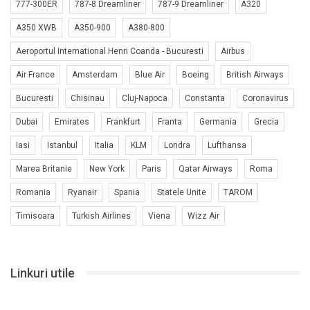
777-300ER
787-8 Dreamliner
787-9 Dreamliner
A320
A350 XWB
A350-900
A380-800
Aeroportul International Henri Coanda - Bucuresti
Airbus
Air France
Amsterdam
Blue Air
Boeing
British Airways
Bucuresti
Chisinau
Cluj-Napoca
Constanta
Coronavirus
Dubai
Emirates
Frankfurt
Franta
Germania
Grecia
Iasi
Istanbul
Italia
KLM
Londra
Lufthansa
Marea Britanie
New York
Paris
Qatar Airways
Roma
Romania
Ryanair
Spania
Statele Unite
TAROM
Timisoara
Turkish Airlines
Viena
Wizz Air
Linkuri utile