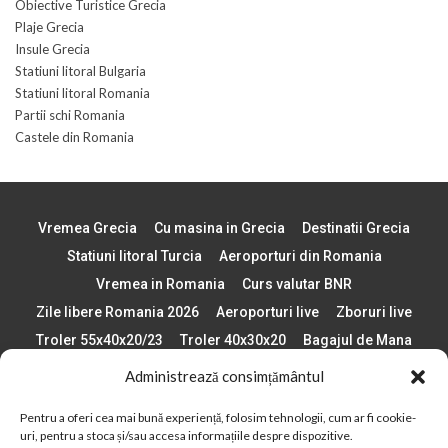
Obiective Turistice Grecia
Plaje Grecia
Insule Grecia
Statiuni litoral Bulgaria
Statiuni litoral Romania
Partii schi Romania
Castele din Romania
Vremea Grecia
Cu masina in Grecia
Destinatii Grecia
Statiuni litoral Turcia
Aeroporturi din Romania
Vremea in Romania
Curs valutar BNR
Zile libere Romania 2026
Aeroporturi live
Zboruri live
Troler 55x40x20/23
Troler 40x30x20
Bagajul de Mana
Paste 2026
Cele mai bune telefoane
Administrează consimțământul
Vigneta Bulgaria 2026
Statiuni schi Bulgaria
Pentru a oferi cea mai bună experiență, folosim tehnologii, cum ar fi cookie-
Plaje din Europa
Concerte Romania 2025
uri, pentru a stoca și/sau accesa informațiile despre dispozitive.