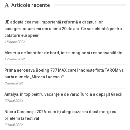
Articole recente
UE adoptă cea mai importantă reformă a drepturilor
pasagerilor aerieni din ultimii 20 de ani. Ce se schimbă pentru
călătorii europeni!
18 iunie 2026
Meseria de însoțitor de bord, între imagine și responsabilitate
17 iunie 2026
Prima aeronavă Boeing 737 MAX care înnoiește flota TAROM va
purta numele „Mircea Lucescu”!
3 iunie 2026
Antalya, în top pentru vacanțele de vară: Turcia a depășit Greci!
30 mai 2026
Nibiru Costinești 2026: cum îți alegi cazarea dacă mergi cu
prietenii la festival
30 mai 2026