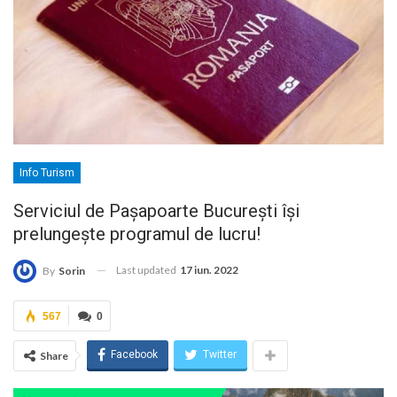
Info Turism
Serviciul de Pașapoarte București își
prelungește programul de lucru!
Last updated
17 iun. 2022
By
Sorin
567
0
Facebook
Twitter
Share