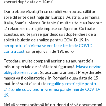
zboruri după data de 14 mai.
Dar trebuie văzut și în ce condiții vom putea călători
spre diferite destinații din Europa. Austria, Germania,
Italia, Spania, Marea Britanie și multe altele au început
să relaxeze restricțiile impuse cetățenilor. Cu toate
acestea, multe țări se gândesc să adopte ideea de a
solicita buletin de analize pentru COVID-19. În
aeroportul din Viena se vor face teste de COVID
contra cost
, iar prețul va fi de 190 euro.
Totodată, multe companii aeriene au anunțat deja
măsuri speciale de sănătate și siguranță.
Masca devine
obligatorie in avion
. Și, așa cum a anunțat Președintele,
masca va fi obligatorie și în România după data de 15
mai. Încă sunt discutate
regulile și restricțiile pentru
călătoriile cu avionul în vremea pandemiei de COVID-
19
.
Noi vă recomandăm să fiți prudenți și să vă documentați