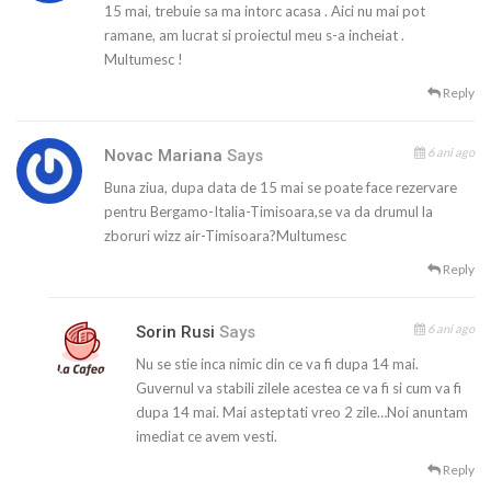
15 mai, trebuie sa ma intorc acasa . Aici nu mai pot
ramane, am lucrat si proiectul meu s-a incheiat .
Multumesc !
Reply
6 ani ago
Novac Mariana
Says
Buna ziua, dupa data de 15 mai se poate face rezervare
pentru Bergamo-Italia-Timisoara,se va da drumul la
zboruri wizz air-Timisoara?Multumesc
Reply
6 ani ago
Sorin Rusi
Says
Nu se stie inca nimic din ce va fi dupa 14 mai.
Guvernul va stabili zilele acestea ce va fi si cum va fi
dupa 14 mai. Mai asteptati vreo 2 zile…Noi anuntam
imediat ce avem vesti.
Reply