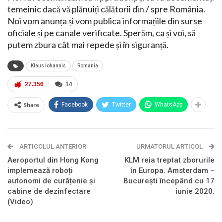
temeinic dacă vă plănuiți călătorii din / spre România.
Noi vom anunța și vom publica informațiile din surse
oficiale și pe canale verificate. Sperăm, ca și voi, să
putem zbura cât mai repede și în siguranță.
Klaus Iohannis
Romania
27.356
14
Share
Facebook
Twitter
WhatsApp
ARTICOLUL ANTERIOR
URMATORUL ARTICOL
Aeroportul din Hong Kong
KLM reia treptat zborurile
implemează roboți
în Europa. Amsterdam –
autonomi de curățenie și
București începând cu 17
cabine de dezinfectare
iunie 2020.
(Video)