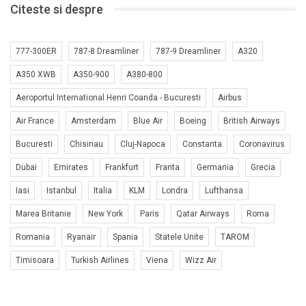
Citeste si despre
777-300ER
787-8 Dreamliner
787-9 Dreamliner
A320
A350 XWB
A350-900
A380-800
Aeroportul International Henri Coanda - Bucuresti
Airbus
Air France
Amsterdam
Blue Air
Boeing
British Airways
Bucuresti
Chisinau
Cluj-Napoca
Constanta
Coronavirus
Dubai
Emirates
Frankfurt
Franta
Germania
Grecia
Iasi
Istanbul
Italia
KLM
Londra
Lufthansa
Marea Britanie
New York
Paris
Qatar Airways
Roma
Romania
Ryanair
Spania
Statele Unite
TAROM
Timisoara
Turkish Airlines
Viena
Wizz Air