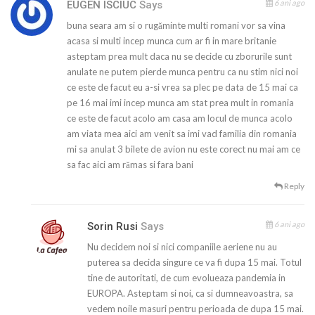
6 ani ago
EUGEN ISCIUC
Says
buna seara am si o rugăminte multi romani vor sa vina
acasa si multi incep munca cum ar fi in mare britanie
asteptam prea mult daca nu se decide cu zborurile sunt
anulate ne putem pierde munca pentru ca nu stim nici noi
ce este de facut eu a-si vrea sa plec pe data de 15 mai ca
pe 16 mai imi incep munca am stat prea mult in romania
ce este de facut acolo am casa am locul de munca acolo
am viata mea aici am venit sa imi vad familia din romania
mi sa anulat 3 bilete de avion nu este corect nu mai am ce
sa fac aici am rămas si fara bani
Reply
6 ani ago
Sorin Rusi
Says
Nu decidem noi si nici companiile aeriene nu au
puterea sa decida singure ce va fi dupa 15 mai. Totul
tine de autoritati, de cum evolueaza pandemia in
EUROPA. Asteptam si noi, ca si dumneavoastra, sa
vedem noile masuri pentru perioada de dupa 15 mai.