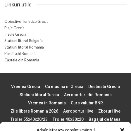
Linkuri utile
Obiective Turistice Grecia
Plaje Grecia
Insule Grecia
Statiuni litoral Bulgaria
Statiuni litoral Romania
Partii schi Romania
Castele din Romania
Vremea Grecia
Cu masina in Grecia
Destinatii Grecia
Statiuni litoral Turcia
Aeroporturi din Romania
Vremea in Romania
Curs valutar BNR
Zile libere Romania 2026
Aeroporturi live
Zboruri live
Troler 55x40x20/23
Troler 40x30x20
Bagajul de Mana
Paste 2026
Cele mai bune telefoane
Administrează consimțământul