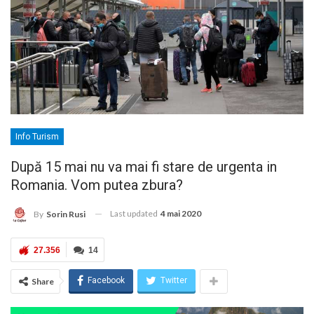
Info Turism
După 15 mai nu va mai fi stare de urgenta in
Romania. Vom putea zbura?
Last updated
4 mai 2020
By
Sorin Rusi
27.356
14
Facebook
Twitter
Share