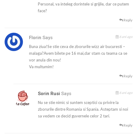
Personal, va inteleg dorintele si grijile, dar ce putem
face?
Reply
6 ani ago
Florin
Says
Buna ziua!Se stie ceva de zborurile wizz air bucuresti –
malaga?Avem bilete pe 16 mai,dar stam cu teama ca se
vor anula din nou!
Va multumim!
Reply
6 ani ago
Sorin Rusi
Says
Nu se stie nimic si suntem sceptici cu privire la
zborurile dintre Romania si Spania. Asteptam si noi
sa vedem ce decid guvernele celor 2 tari.
Reply