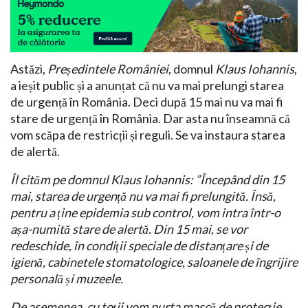
Astăzi,
Președintele României
, domnul
Klaus Iohannis
,
a ieșit public și a anunțat că nu va mai prelungi starea
de urgență în România. Deci după 15 mai nu va mai fi
stare de urgență în România. Dar asta nu înseamnă că
vom scăpa de restricții și reguli. Se va instaura starea
de alertă.
Îl cităm pe domnul Klaus Iohannis: ”Începând din 15
mai, starea de urgență nu va mai fi prelungită. Însă,
pentru a ține epidemia sub control, vom intra într-o
așa-numită stare de alertă. Din 15 mai, se vor
redeschide, în condiții speciale de distanțare și de
igienă, cabinetele stomatologice, saloanele de îngrijire
personală și muzeele.
De asemenea, cu toții vom purta mască de protecție