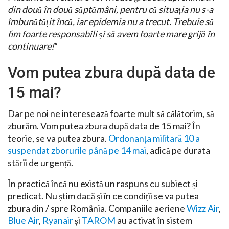
din două în două săptămâni, pentru că situația nu s-a
îmbunătățit încă, iar epidemia nu a trecut. Trebuie să
fim foarte responsabili și să avem foarte mare grijă în
continuare!
”
Vom putea zbura după data de
15 mai?
Dar pe noi ne interesează foarte mult să călătorim, să
zburăm. Vom putea zbura după data de 15 mai? În
teorie, se va putea zbura.
Ordonanța militară 10 a
suspendat zborurile până pe 14 mai
, adică pe durata
stării de urgență.
În practică încă nu există un raspuns cu subiect și
predicat. Nu știm dacă și în ce condiții se va putea
zbura din / spre România. Companiile aeriene
Wizz Air
,
Blue Air
,
Ryanair
și
TAROM
au activat în sistem