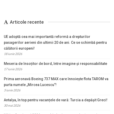
Articole recente
UE adoptă cea mai importantă reformă a drepturilor
pasagerilor aerieni din ultimii 20 de ani. Ce se schimbă pentru
călătorii europeni!
18 iunie 2026
Meseria de însoțitor de bord, între imagine și responsabilitate
17 iunie 2026
Prima aeronavă Boeing 737 MAX care înnoiește flota TAROM va
purta numele „Mircea Lucescu”!
3 iunie 2026
Antalya, în top pentru vacanțele de vară: Turcia a depășit Greci!
30 mai 2026