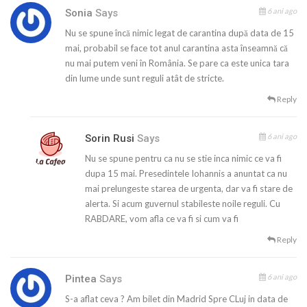
6 ani ago
Sonia
Says
Nu se spune încă nimic legat de carantina după data de 15
mai, probabil se face tot anul carantina asta înseamnă că
nu mai putem veni în România. Se pare ca este unica tara
din lume unde sunt reguli atât de stricte.
Reply
6 ani ago
Sorin Rusi
Says
Nu se spune pentru ca nu se stie inca nimic ce va fi
dupa 15 mai. Presedintele Iohannis a anuntat ca nu
mai prelungeste starea de urgenta, dar va fi stare de
alerta. Si acum guvernul stabileste noile reguli. Cu
RABDARE, vom afla ce va fi si cum va fi
Reply
6 ani ago
Pintea
Says
S-a aflat ceva ? Am bilet din Madrid Spre CLuj in data de