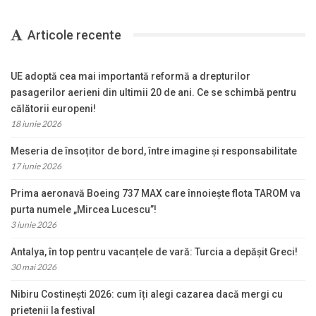
Articole recente
UE adoptă cea mai importantă reformă a drepturilor
pasagerilor aerieni din ultimii 20 de ani. Ce se schimbă pentru
călătorii europeni!
18 iunie 2026
Meseria de însoțitor de bord, între imagine și responsabilitate
17 iunie 2026
Prima aeronavă Boeing 737 MAX care înnoiește flota TAROM va
purta numele „Mircea Lucescu”!
3 iunie 2026
Antalya, în top pentru vacanțele de vară: Turcia a depășit Greci!
30 mai 2026
Nibiru Costinești 2026: cum îți alegi cazarea dacă mergi cu
prietenii la festival