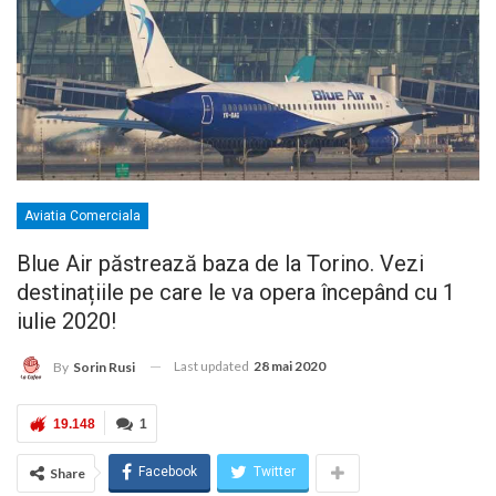
Aviatia Comerciala
Blue Air păstrează baza de la Torino. Vezi
destinațiile pe care le va opera începând cu 1
iulie 2020!
Last updated
28 mai 2020
By
Sorin Rusi
19.148
1
Facebook
Twitter
Share