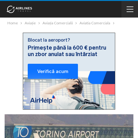
Home
Aviație
Aviația Comercială
Aviatia Comerciala