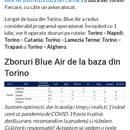
Blue Air păstrează baza din Larnaca
și
baza din Torino
.
Fiecare, cu câte un avion alocat.
Lergat de baza din Torino, Blue Air a redus
considerabil programul operațional. Începând cu 1
iulie, vor fi operate zboruri pe rutele:
Torino – Napoli
;
Torino – Catania
;
Torino – Lamezia Terme
;
Torino –
Trapani
și
Torino – Alghero
.
Zboruri Blue Air de la baza din
Torino
Suntem optimiști, dar în același timp și realiști. Ținând
cont că pandemia de COVID-19 este în plină
desfășurare, recomandăm la prudență și răbdare.
Călătoriți responsabil! Așteptăm să vedem și noile