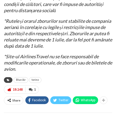
condiții de călători, care vor fi impuse de autorități
pentru distanțarea socială
*Rutele și orarul zborurilor sunt stabilite de compania
aeriană în corelație cu legile și restricțiile impuse de
autoritățil e din respectivele țări. Zborurile ar putea fi
reluate mai devreme de 1 iulie, dar la fel pot fi amânate
după data de 1 iulie.
*Site-ul AirlinesTravel nu se face responsabil de
modificarile operationale, de zboruri sau de biletele de
avion.
Blue Air
torino
19.148
1
Share
Facebook
Twitter
WhatsApp