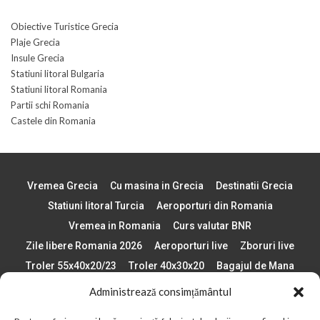
Obiective Turistice Grecia
Plaje Grecia
Insule Grecia
Statiuni litoral Bulgaria
Statiuni litoral Romania
Partii schi Romania
Castele din Romania
Vremea Grecia
Cu masina in Grecia
Destinatii Grecia
Statiuni litoral Turcia
Aeroporturi din Romania
Vremea in Romania
Curs valutar BNR
Zile libere Romania 2026
Aeroporturi live
Zboruri live
Troler 55x40x20/23
Troler 40x30x20
Bagajul de Mana
Paste 2026
Cele mai bune telefoane
Administrează consimțământul
Vigneta Bulgaria 2026
Statiuni schi Bulgaria