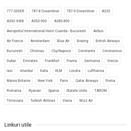
777-300ER
787-8 Dreamliner
787-9 Dreamliner
A320
A350 XWB
A350-900
A380-800
Aeroportul International Henri Coanda - Bucuresti
Airbus
Air France
Amsterdam
Blue Air
Boeing
British Airways
Bucuresti
Chisinau
Cluj-Napoca
Constanta
Coronavirus
Dubai
Emirates
Frankfurt
Franta
Germania
Grecia
Iasi
Istanbul
Italia
KLM
Londra
Lufthansa
Marea Britanie
New York
Paris
Qatar Airways
Roma
Romania
Ryanair
Spania
Statele Unite
TAROM
Timisoara
Turkish Airlines
Viena
Wizz Air
Linkuri utile