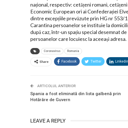
național, respectiv: cetățeni romani, cetățen
Economic European ori ai Confederației Elveț
dintre excepțiile prevăzute prin HG nr 553/15.07
Carantina persoanelor se instituie la domicili
după caz, într-un spațiu special desemnat de
persoanelor care locuiesc la aceeași adresa.
Coronavirus
Romania
Share
Facebook
Twitter
Linkedi
ARTICOLUL ANTERIOR
Spania a fost eliminată din lista galbenă prin
Hotărâre de Guvern
LEAVE A REPLY