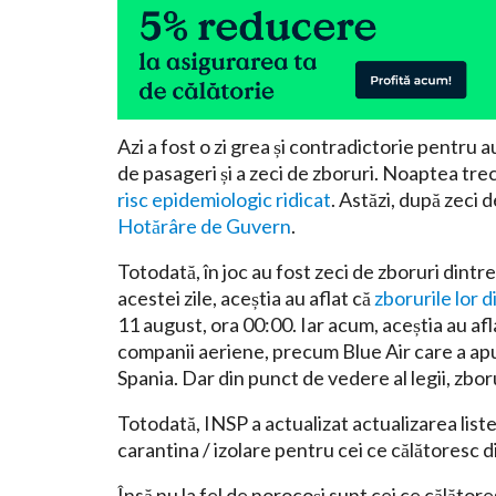
Azi a fost o zi grea și contradictorie pentru au
de pasageri și a zeci de zboruri. Noaptea tre
risc epidemiologic ridicat
. Astăzi, după zeci 
Hotărâre de Guvern
.
Totodată, în joc au fost zeci de zboruri dintr
acestei zile, aceștia au aflat că
zborurile lor 
11 august, ora 00:00. Iar acum, aceștia au afl
companii aeriene, precum Blue Air care a apuc
Spania. Dar din punct de vedere al legii, zbor
Totodată, INSP a actualizat actualizarea list
carantina / izolare pentru cei ce călătoresc 
Însă nu la fel de norocoși sunt cei ce călător