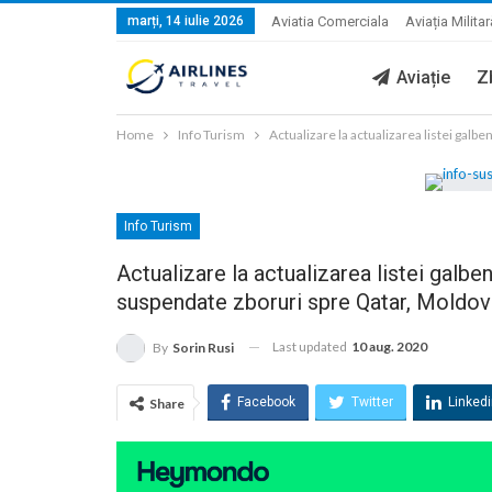
marți, 14 iulie 2026
Aviatia Comerciala
Aviația Militar
Aviație
Z
Home
Info Turism
Actualizare la actualizarea listei gal
Info Turism
Actualizare la actualizarea listei gal
suspendate zboruri spre Qatar, Moldova 
Last updated
10 aug. 2020
By
Sorin Rusi
Facebook
Twitter
Linked
Share