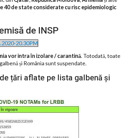
le 40 de state considerate cu risc epidemiologic
 emisă de INSP
.08.2020-20.30PM
ia vor intra în izolare / carantină
. Totodată, toate
ta galbenă și România sunt suspendate.
de țări aflate pe lista galbenă și