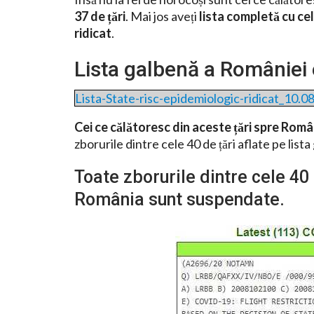
37 de țări
. Mai jos aveți
lista completă cu ce
ridicat
.
Lista galbenă a României
Lista-State-risc-epidemiologic-ridicat_10
Cei ce călătoresc din aceste țări spre Român
zborurile dintre cele 40 de țări aflate pe lis
Toate zborurile dintre cele 40 
România sunt suspendate.