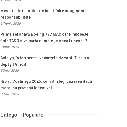
Meseria de însoțitor de bord, între imagine și
responsabilitate
17 iunie 2026
Prima aeronavă Boeing 737 MAX care înnoiește
flota TAROM va purta numele „Mircea Lucescu”!
3 iunie 2026
Antalya, în top pentru vacanțele de vară: Turcia a
depășit Greci!
30 mai 2026
Nibiru Costinești 2026: cum îți alegi cazarea dacă
mergi cu prietenii la festival
30 mai 2026
Categorii Populare