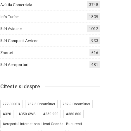
Aviatia Comerciala
3748
Info Turism
1805
Stiri Avioane
1012
Stiri Companii Aeriene
933
Zboruri
516
Stiri Aeroporturi
481
Citeste si despre
777-300ER
787-8 Dreamliner
787-9 Dreamliner
A320
A350 XWB
A350-900
A380-800
Aeroportul International Henri Coanda - Bucuresti