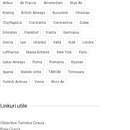
Airbus
Air France
Amsterdam
Blue Air
Boeing
British Airways
Bucuresti
Chisinau
Cluj-Napoca
Constanta
Coronavirus
Dubai
Emirates
Frankfurt
Franta
Germania
Grecia
Iasi
Istanbul
Italia
KLM
Londra
Lufthansa
Marea Britanie
New York
Paris
Qatar Airways
Roma
Romania
Ryanair
Spania
Statele Unite
TAROM
Timisoara
Turkish Airlines
Viena
Wizz Air
Linkuri utile
Obiective Turistice Grecia
Plaje Grecia