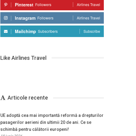
Pinterest
Followers
Airlines Travel
Instagram
Followers
Airlines Travel
Mailchimp
Subscribers
Subscribe
Like Airlines Travel
Articole recente
UE adoptă cea mai importantă reformă a drepturilor
pasagerilor aerieni din ultimii 20 de ani. Ce se
schimbă pentru călătorii europeni!
18 iunie 2026