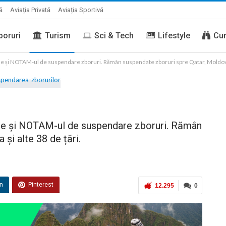
ă
Aviația Privată
Aviația Sportivă
boruri
Turism
Sci & Tech
Lifestyle
Cur
bene și NOTAM-ul de suspendare zboruri. Rămân suspendate zboruri spre Qatar, Moldova ș
bene și NOTAM-ul de suspendare zboruri. Rămân
și alte 38 de țări.
in
Pinterest
12.295
0