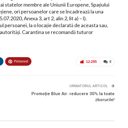
i ai statelor membre ale Uniunii Europene, Spațiului
iene, ori persoanelor care se încadrează la una
.2020, Anexa 3, art 2, alin 2, lit a) – l).
ul persoanei, la o locație declarată de aceasta sau,
 autorități. Carantina se recomandă tuturor
n
Pinterest
12.295
0
URMATORUL ARTICOL
Promoție Blue Air: reducere 30% la toate
zborurile!