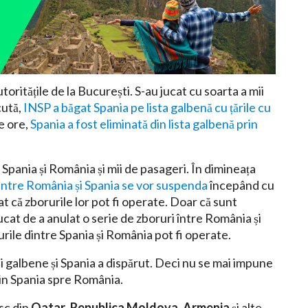
toritățile de la București. S-au jucat cu soarta a mii
cută,
INSP a băgat Spania pe lista galbenă cu țările cu
de ore,
Spania a fost eliminată din lista galbenă prin
e Spania și România și mii de pasageri. În dimineața
dintre România și Spania se vor suspenda
începând cu
at că zborurile lor pot fi operate. Doar că sunt
at de a anulat o serie de zboruri între România și
urile dintre Spania și România pot fi operate.
ei galbene și Spania a dispărut. Deci nu se mai impune
din Spania spre România.
esc din
Qatar
,
Republica Moldova
,
Armenia
și alte