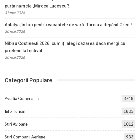
purta numele „Mircea Lucescu”!
3 iunie 2026
Antalya, în top pentru vacanțele de vară: Turcia a depășit Greci!
30 mai 2026
Nibiru Costinești 2026: cum îți alegi cazarea dacă mergi cu
prietenii la festival
30 mai 2026
Categorii Populare
Aviatia Comerciala
3748
Info Turism
1805
Stiri Avioane
1012
Stiri Companii Aeriene
933