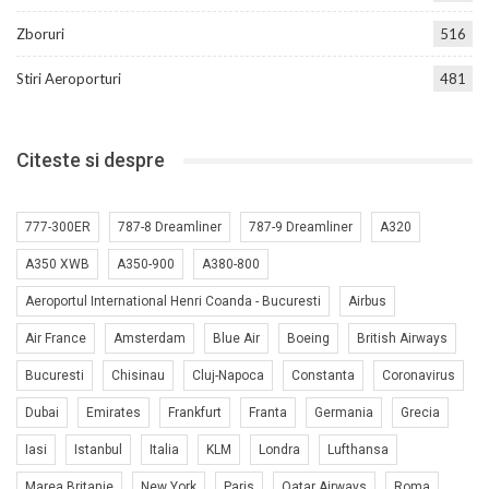
Zboruri
516
Stiri Aeroporturi
481
Citeste si despre
777-300ER
787-8 Dreamliner
787-9 Dreamliner
A320
A350 XWB
A350-900
A380-800
Aeroportul International Henri Coanda - Bucuresti
Airbus
Air France
Amsterdam
Blue Air
Boeing
British Airways
Bucuresti
Chisinau
Cluj-Napoca
Constanta
Coronavirus
Dubai
Emirates
Frankfurt
Franta
Germania
Grecia
Iasi
Istanbul
Italia
KLM
Londra
Lufthansa
Marea Britanie
New York
Paris
Qatar Airways
Roma