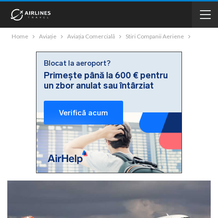
Home
Aviație
Aviația Comercială
Stiri Companii Aeriene