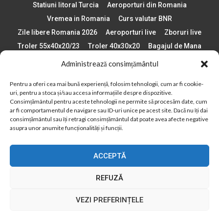
Statiuni litoral Turcia
Aeroporturi din Romania
Vremea in Romania
Curs valutar BNR
Zile libere Romania 2026
Aeroporturi live
Zboruri live
Troler 55x40x20/23
Troler 40x30x20
Bagajul de Mana
Paste 2026
Cele mai bune telefoane
Administrează consimțământul
Vigneta Bulgaria 2026
Statiuni schi Bulgaria
Pentru a oferi cea mai bună experiență, folosim tehnologii, cum ar fi cookie-
Plaje din Europa
Concerte Romania 2025
uri, pentru a stoca și/sau accesa informațiile despre dispozitive.
Asigurare de calatorie
Când se schimba ora în 2026
Consimțământul pentru aceste tehnologii ne permite să procesăm date, cum
ar fi comportamentul de navigare sau ID-uri unice pe acest site. Dacă nu îți dai
Calendar Formula 1 sezon 2026
Boarding Pass
consimțământul sau îți retragi consimțământul dat poate avea afecte negative
Despre AirlinesTravel.ro
Politică cookie-uri (UE)
asupra unor anumite funcționalități și funcții.
Politică cookie-uri (Regatul Unit)
Opt-out preferences
ACCEPTĂ
Cookie Policy (AU)
Politică cookie-uri (ZA)
Politică cookie-uri (Canada)
Politică cookie-uri (BR)
REFUZĂ
2012 - 2025 © Toate drepturile rezervate
VEZI PREFERINȚELE
Din 2012, AirlinesTravel.ro este o platformă de informare online,
specializată în aviație și turism!