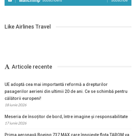
Mailchimp
Like Airlines Travel
Articole recente
UE adoptă cea mai importantă reformă a drepturilor
pasagerilor aerieni din ultimii 20 de ani. Ce se schimbă pentru
călătorii europeni!
18 iunie 2026
Meseria de însoțitor de bord, între imagine și responsabilitate
17 iunie 2026
Prima aeronavă Boeing 737 MAX care înnoiește flota TAROM va