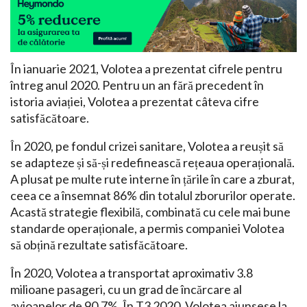
În ianuarie 2021, Volotea a prezentat cifrele pentru
întreg anul 2020. Pentru un an fără precedent în
istoria aviației, Volotea a prezentat câteva cifre
satisfăcătoare.
În 2020, pe fondul crizei sanitare, Volotea a reușit să
se adapteze și să-și redefinească rețeaua operațională.
A plusat pe multe rute interne în țările în care a zburat,
ceea ce a însemnat 86% din totalul zborurilor operate.
Acastă strategie flexibilă, combinată cu cele mai bune
standarde operaționale, a permis companiei Volotea
să obțină rezultate satisfăcătoare.
În 2020, Volotea a transportat aproximativ 3.8
milioane pasageri, cu un grad de încărcare al
avioanelor de 90.7%. În T3 2020, Volotea ajunsese la