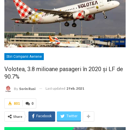
Stiri Companii Aeriene
Volotea, 3.8 milioane pasageri în 2020 și LF de
90.7%
Last updated
2 feb. 2021
By
Sorin Rusi
801
0
Facebook
Twitter
Share