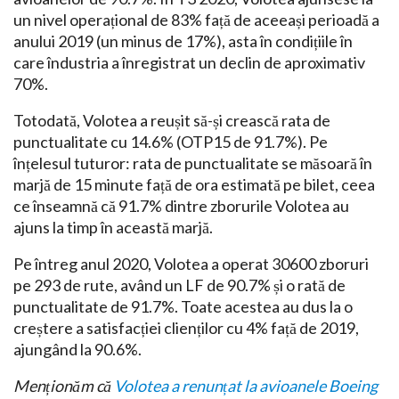
un nivel operațional de 83% față de aceeași perioadă a
anului 2019 (un minus de 17%), asta în condițiile în
care îndustria a înregistrat un declin de aproximativ
70%.
Totodată, Volotea a reușit să-și crească rata de
punctualitate cu 14.6% (OTP15 de 91.7%). Pe
înțelesul tuturor: rata de punctualitate se măsoară în
marjă de 15 minute față de ora estimată pe bilet, ceea
ce înseamnă că 91.7% dintre zborurile Volotea au
ajuns la timp în această marjă.
Pe întreg anul 2020, Volotea a operat 30600 zboruri
pe 293 de rute, având un LF de 90.7% și o rată de
punctualitate de 91.7%. Toate acestea au dus la o
creștere a satisfacției clienților cu 4% față de 2019,
ajungând la 90.6%.
Menționăm că
Volotea a renunțat la avioanele Boeing