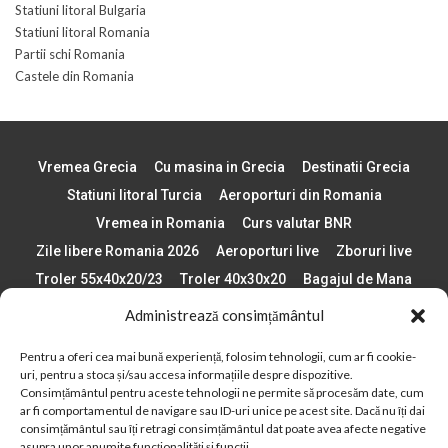
Statiuni litoral Bulgaria
Statiuni litoral Romania
Partii schi Romania
Castele din Romania
Vremea Grecia
Cu masina in Grecia
Destinatii Grecia
Statiuni litoral Turcia
Aeroporturi din Romania
Vremea in Romania
Curs valutar BNR
Zile libere Romania 2026
Aeroporturi live
Zboruri live
Troler 55x40x20/23
Troler 40x30x20
Bagajul de Mana
Paste 2026
Cele mai bune telefoane
Administrează consimțământul
Vigneta Bulgaria 2026
Statiuni schi Bulgaria
Pentru a oferi cea mai bună experiență, folosim tehnologii, cum ar fi cookie-
Plaje din Europa
Concerte Romania 2025
uri, pentru a stoca și/sau accesa informațiile despre dispozitive.
Asigurare de calatorie
Când se schimba ora în 2026
Consimțământul pentru aceste tehnologii ne permite să procesăm date, cum
ar fi comportamentul de navigare sau ID-uri unice pe acest site. Dacă nu îți dai
Calendar Formula 1 sezon 2026
Boarding Pass
consimțământul sau îți retragi consimțământul dat poate avea afecte negative
Despre AirlinesTravel.ro
Politică cookie-uri (UE)
asupra unor anumite funcționalități și funcții.