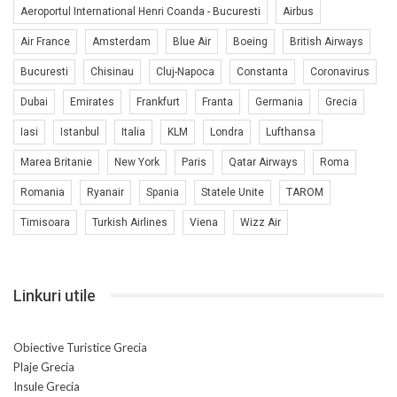
Aeroportul International Henri Coanda - Bucuresti
Airbus
Air France
Amsterdam
Blue Air
Boeing
British Airways
Bucuresti
Chisinau
Cluj-Napoca
Constanta
Coronavirus
Dubai
Emirates
Frankfurt
Franta
Germania
Grecia
Iasi
Istanbul
Italia
KLM
Londra
Lufthansa
Marea Britanie
New York
Paris
Qatar Airways
Roma
Romania
Ryanair
Spania
Statele Unite
TAROM
Timisoara
Turkish Airlines
Viena
Wizz Air
Linkuri utile
Obiective Turistice Grecia
Plaje Grecia
Insule Grecia