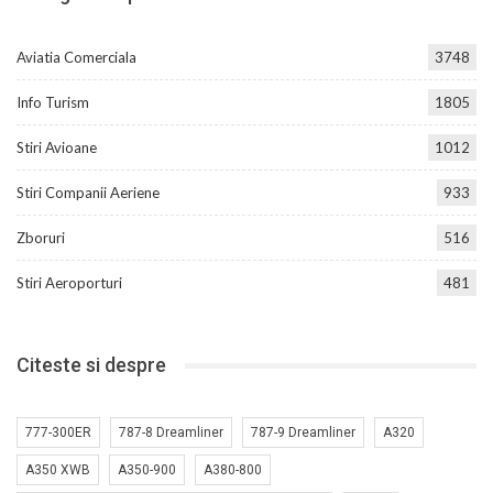
Aviatia Comerciala
3748
Info Turism
1805
Stiri Avioane
1012
Stiri Companii Aeriene
933
Zboruri
516
Stiri Aeroporturi
481
Citeste si despre
777-300ER
787-8 Dreamliner
787-9 Dreamliner
A320
A350 XWB
A350-900
A380-800