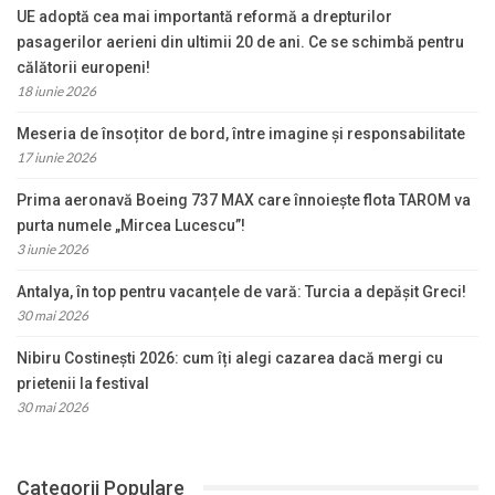
UE adoptă cea mai importantă reformă a drepturilor
pasagerilor aerieni din ultimii 20 de ani. Ce se schimbă pentru
călătorii europeni!
18 iunie 2026
Meseria de însoțitor de bord, între imagine și responsabilitate
17 iunie 2026
Prima aeronavă Boeing 737 MAX care înnoiește flota TAROM va
purta numele „Mircea Lucescu”!
3 iunie 2026
Antalya, în top pentru vacanțele de vară: Turcia a depășit Greci!
30 mai 2026
Nibiru Costinești 2026: cum îți alegi cazarea dacă mergi cu
prietenii la festival
30 mai 2026
Categorii Populare