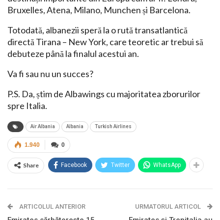
Bruxelles, Atena, Milano, Munchen și Barcelona.
Totodată, albanezii speră la o rută transatlantică
directă Tirana – New York, care teoretic ar trebui să
debuteze până la finalul acestui an.
Va fi sau nu un succes?
P.S. Da, știm de Albawings cu majoritatea zborurilor
spre Italia.
Air Albania
Albania
Turkish Airlines
1.940
0
Share
Facebook
Twitter
WhatsApp
ARTICOLUL ANTERIOR
URMATORUL ARTICOL