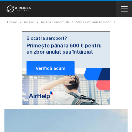
Home
Aviație
Aviația Comercială
Stiri Companii Aeriene