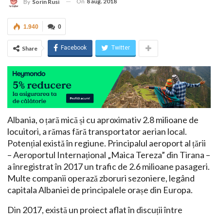
On
8 aug. 2018
By
Sorin Rusi
1.940
0
Facebook
Twitter
Share
Albania, o țară mică și cu aproximativ 2.8 milioane de
locuitori, a rămas fără transportator aerian local.
Potențial există în regiune. Principalul aeroport al țării
– Aeroportul Internațional „Maica Tereza” din Tirana –
a înregistrat în 2017 un trafic de 2.6 milioane pasageri.
Multe companii operază zboruri sezoniere, legând
capitala Albaniei de principalele orașe din Europa.
Din 2017, există un proiect aflat în discuții între