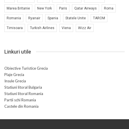
Marea Britanie
New York
Paris
Qatar Airways
Roma
Romania
Ryanair
Spania
Statele Unite
TAROM
Timisoara
Turkish Airlines
Viena
Wizz Air
Linkuri utile
Obiective Turistice Grecia
Plaje Grecia
Insule Grecia
Statiuni litoral Bulgaria
Statiuni litoral Romania
Partii schi Romania
Castele din Romania