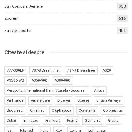
Stiri Companii Aeriene
933
Zboruri
516
Stiri Aeroporturi
481
Citeste si despre
777-300ER
787-8 Dreamliner
787-9 Dreamliner
A320
A350 XWB
A350-900
A380-800
Aeroportul International Henri Coanda - Bucuresti
Airbus
Air France
Amsterdam
Blue Air
Boeing
British Airways
Bucuresti
Chisinau
Cluj-Napoca
Constanta
Coronavirus
Dubai
Emirates
Frankfurt
Franta
Germania
Grecia
Iasi
Istanbul
Italia
KLM
Londra
Lufthansa