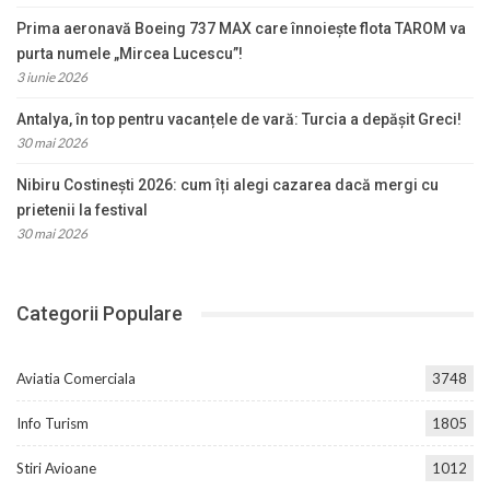
Prima aeronavă Boeing 737 MAX care înnoiește flota TAROM va
purta numele „Mircea Lucescu”!
3 iunie 2026
Antalya, în top pentru vacanțele de vară: Turcia a depășit Greci!
30 mai 2026
Nibiru Costinești 2026: cum îți alegi cazarea dacă mergi cu
prietenii la festival
30 mai 2026
Categorii Populare
Aviatia Comerciala
3748
Info Turism
1805
Stiri Avioane
1012