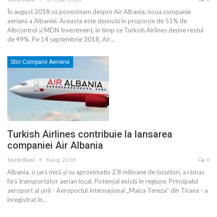
În august 2018 vă povesteam despre Air Albania, noua companie
aeriană a Albaniei. Aceasta este deținută în proporție de 51% de
Albcontrol și MDN Investment, în timp ce Turkish Airlines deține restul
de 49%. Pe 14 septembrie 2018, Air…
Stiri Companii Aeriene
Turkish Airlines contribuie la lansarea
companiei Air Albania
Sorin Rusi
8 aug. 2018
0
Albania, o țară mică și cu aproximativ 2.8 milioane de locuitori, a rămas
fără transportator aerian local. Potențial există în regiune. Principalul
aeroport al țării - Aeroportul Internațional „Maica Tereza” din Tirana - a
înregistrat în…