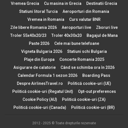
Vremea Grecia
Cu masina in Grecia
Destinatii Grecia
Statiuni litoral Turcia
Aeroporturi din Romania
Vremea in Romania
Curs valutar BNR
Zile libere Romania 2026
Aeroporturi live
Zboruri live
Troler 55x40x20/23
Troler 40x30x20
Bagajul de Mana
Paste 2026
Cele mai bune telefoane
Vigneta Bulgaria 2026
Statiuni schi Bulgaria
Plaje din Europa
Concerte Romania 2025
Asigurare de calatorie
Când se schimba ora în 2026
Calendar Formula 1 sezon 2026
Boarding Pass
Despre AirlinesTravel.ro
Politică cookie-uri (UE)
Politică cookie-uri (Regatul Unit)
Opt-out preferences
Cookie Policy (AU)
Politică cookie-uri (ZA)
Politică cookie-uri (Canada)
Politică cookie-uri (BR)
2012 - 2025 © Toate drepturile rezervate