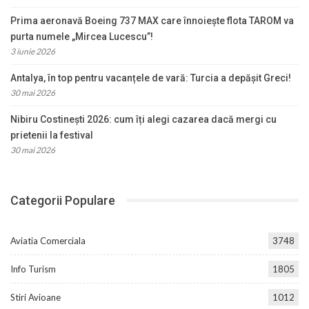
Prima aeronavă Boeing 737 MAX care înnoiește flota TAROM va
purta numele „Mircea Lucescu”!
3 iunie 2026
Antalya, în top pentru vacanțele de vară: Turcia a depășit Greci!
30 mai 2026
Nibiru Costinești 2026: cum îți alegi cazarea dacă mergi cu
prietenii la festival
30 mai 2026
Categorii Populare
Aviatia Comerciala
3748
Info Turism
1805
Stiri Avioane
1012