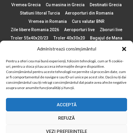
Vremea Grecia
Cu masina in Grecia
Destinatii Grecia
Statiuni litoral Turcia
Aeroporturi din Romania
Vremea in Romania
Curs valutar BNR
Zile libere Romania 2026
Aeroporturi live
Zboruri live
Troler 55x40x20/23
Troler 40x30x20
Bagajul de Mana
Paste 2026
Cele mai bune telefoane
Administrează consimțământul
Vigneta Bulgaria 2026
Statiuni schi Bulgaria
Pentru a oferi cea mai bună experiență, folosim tehnologii, cum ar fi cookie-
Plaje din Europa
Concerte Romania 2025
uri, pentru a stoca și/sau accesa informațiile despre dispozitive.
Asigurare de calatorie
Când se schimba ora în 2026
Consimțământul pentru aceste tehnologii ne permite să procesăm date, cum
ar fi comportamentul de navigare sau ID-uri unice pe acest site. Dacă nu îți dai
Calendar Formula 1 sezon 2026
Boarding Pass
consimțământul sau îți retragi consimțământul dat poate avea afecte negative
Despre AirlinesTravel.ro
Politică cookie-uri (UE)
asupra unor anumite funcționalități și funcții.
Politică cookie-uri (Regatul Unit)
Opt-out preferences
ACCEPTĂ
Cookie Policy (AU)
Politică cookie-uri (ZA)
Politică cookie-uri (Canada)
Politică cookie-uri (BR)
REFUZĂ
2012 - 2025 © Toate drepturile rezervate
VEZI PREFERINȚELE