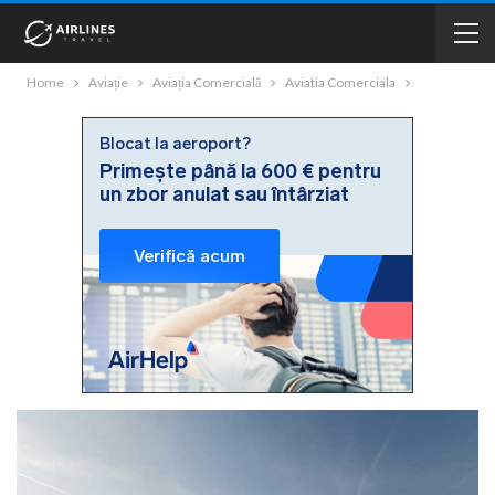
Home
Aviație
Aviația Comercială
Aviatia Comerciala