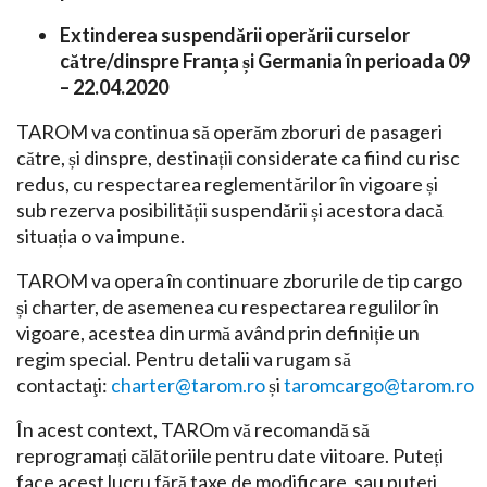
Extinderea suspendării operării curselor
către/dinspre Franța și Germania în perioada 09
– 22.04.2020
TAROM va continua să operăm zboruri de pasageri
către, și dinspre, destinații considerate ca fiind cu risc
redus, cu respectarea reglementărilor în vigoare și
sub rezerva posibilității suspendării și acestora dacă
situația o va impune.
TAROM va opera în continuare zborurile de tip cargo
și charter, de asemenea cu respectarea regulilor în
vigoare, acestea din urmă având prin definiție un
regim special. Pentru detalii va rugam să
contactaţi:
charter@tarom.ro
și
taromcargo@tarom.ro
În acest context, TAROm vă recomandă să
reprogramați călătoriile pentru date viitoare. Puteți
face acest lucru fără taxe de modificare, sau puteți