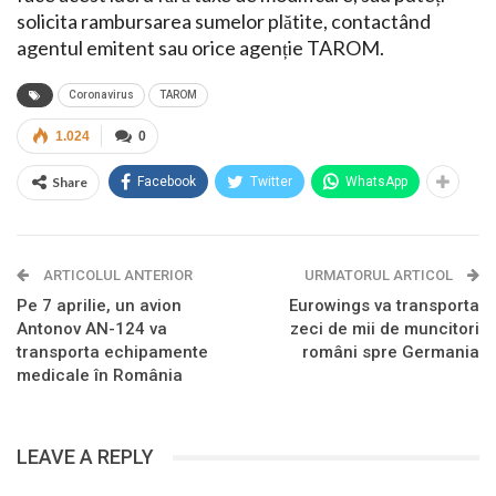
solicita rambursarea sumelor plătite, contactând
agentul emitent sau orice agenție TAROM.
Coronavirus
TAROM
1.024
0
Share
Facebook
Twitter
WhatsApp
ARTICOLUL ANTERIOR
URMATORUL ARTICOL
Pe 7 aprilie, un avion
Eurowings va transporta
Antonov AN-124 va
zeci de mii de muncitori
transporta echipamente
români spre Germania
medicale în România
LEAVE A REPLY