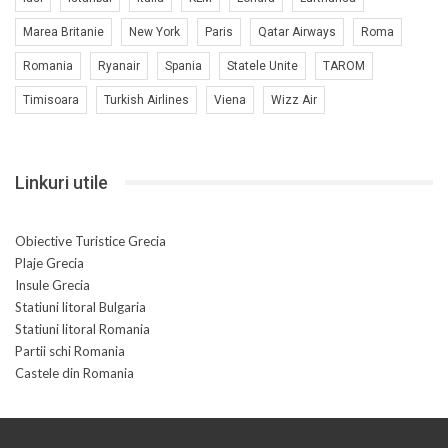
Marea Britanie
New York
Paris
Qatar Airways
Roma
Romania
Ryanair
Spania
Statele Unite
TAROM
Timisoara
Turkish Airlines
Viena
Wizz Air
Linkuri utile
Obiective Turistice Grecia
Plaje Grecia
Insule Grecia
Statiuni litoral Bulgaria
Statiuni litoral Romania
Partii schi Romania
Castele din Romania