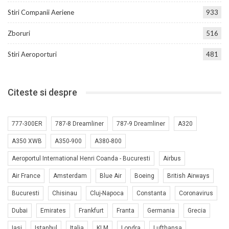
Stiri Companii Aeriene
933
Zboruri
516
Stiri Aeroporturi
481
Citeste si despre
777-300ER
787-8 Dreamliner
787-9 Dreamliner
A320
A350 XWB
A350-900
A380-800
Aeroportul International Henri Coanda - Bucuresti
Airbus
Air France
Amsterdam
Blue Air
Boeing
British Airways
Bucuresti
Chisinau
Cluj-Napoca
Constanta
Coronavirus
Dubai
Emirates
Frankfurt
Franta
Germania
Grecia
Iasi
Istanbul
Italia
KLM
Londra
Lufthansa