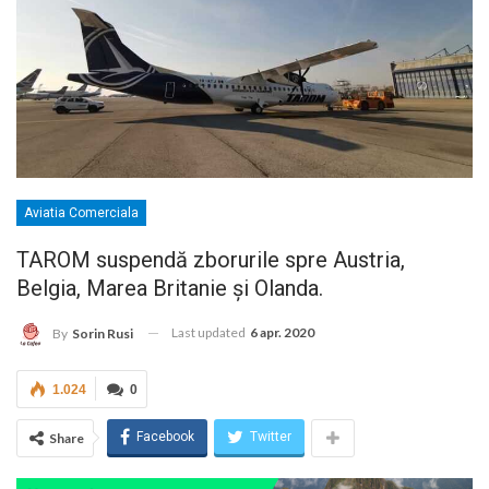
Aviatia Comerciala
TAROM suspendă zborurile spre Austria,
Belgia, Marea Britanie și Olanda.
Last updated
6 apr. 2020
By
Sorin Rusi
1.024
0
Facebook
Twitter
Share