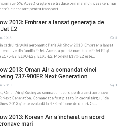
roximativ 5%. Acestă creştere se traduce prin mai mulţi pasageri, mai
erciale necesare pentru transport.…
how 2013: Embraer a lansat generaţia de
-Jet E2
un. 2013
5
în cadrul târgului aeronautic Paris Air Show 2013, Embraer a lansat
aeronave din familia E-Jet. Aceasta poartă numele de E-Jet E2 şi
e E175-E2, E190-E2 şi E195-E2. Modelul E190-E2 este…
how 2013: Oman Air a comandat cinci
oeing 737-900ER Next Generation
un. 2013
1
ile, Oman Air şi Boeing au semnat un acord pentru cinci aeronave
Next Generation. Comandat a fost plasată în cadrul târgului de
Show 2013 şi este evaluată la 473 milioane de dolari. Cu…
how 2013: Korean Air a încheiat un acord
eronave mari