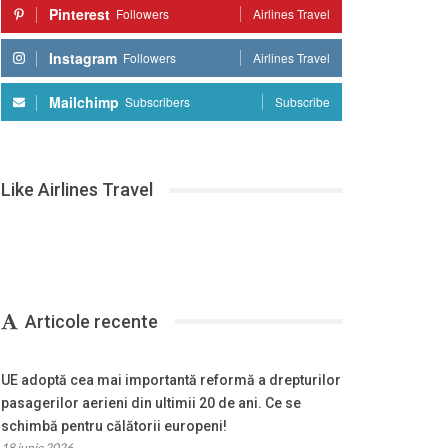
Pinterest
Followers
Airlines Travel
Instagram
Followers
Airlines Travel
Mailchimp
Subscribers
Subscribe
Like Airlines Travel
Articole recente
UE adoptă cea mai importantă reformă a drepturilor
pasagerilor aerieni din ultimii 20 de ani. Ce se
schimbă pentru călătorii europeni!
18 iunie 2026