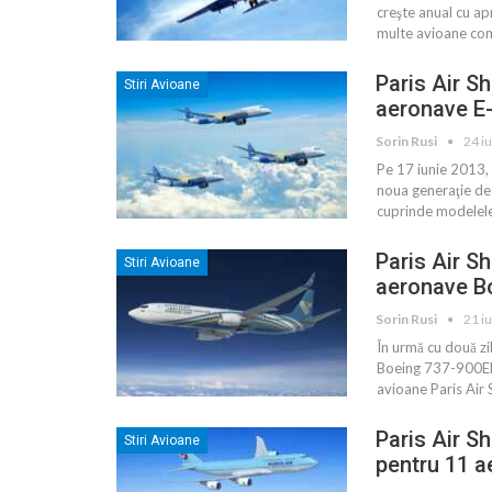
creşte anual cu ap
multe avioane com
Paris Air S
Stiri Avioane
aeronave E
Sorin Rusi
24 i
Pe 17 iunie 2013, 
noua generaţie de 
cuprinde modelel
Paris Air S
Stiri Avioane
aeronave B
Sorin Rusi
21 i
În urmă cu două z
Boeing 737-900ER 
avioane Paris Air 
Paris Air S
Stiri Avioane
pentru 11 a