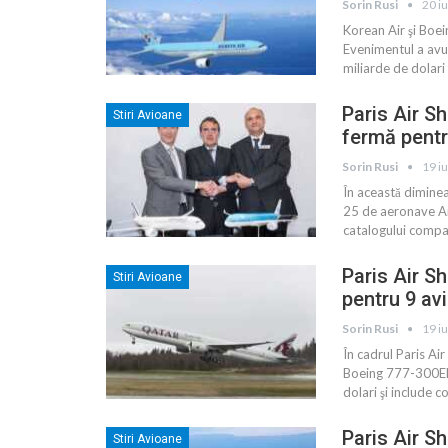
Sorin Rusi
20 i
Korean Air şi Boe
Evenimentul a avut
miliarde de dolari
Paris Air S
Stiri Avioane
fermă pent
Sorin Rusi
19 i
În această dimine
25 de aeronave Ai
catalogului compa
Paris Air S
Stiri Avioane
pentru 9 a
Sorin Rusi
19 i
În cadrul Paris A
Boeing 777-300ER 
dolari şi include
Paris Air S
Stiri Avioane