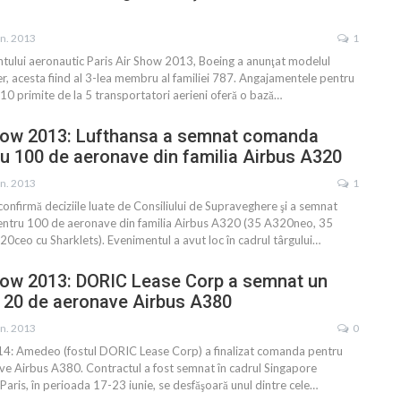
un. 2013
1
ntului aeronautic Paris Air Show 2013, Boeing a anunţat modelul
, acesta fiind al 3-lea membru al familiei 787. Angajamentele pentru
0 primite de la 5 transportatori aerieni oferă o bază…
Show 2013: Lufthansa a semnat comanda
u 100 de aeronave din familia Airbus A320
un. 2013
1
onfirmă deciziile luate de Consiliului de Supraveghere şi a semnat
ntru 100 de aeronave din familia Airbus A320 (35 A320neo, 35
0ceo cu Sharklets). Evenimentul a avut loc în cadrul târgului…
how 2013: DORIC Lease Corp a semnat un
 20 de aeronave Airbus A380
un. 2013
0
4: Amedeo (fostul DORIC Lease Corp) a finalizat comanda pentru
ve Airbus A380. Contractul a fost semnat în cadrul Singapore
aris, în perioada 17-23 iunie, se desfăşoară unul dintre cele…