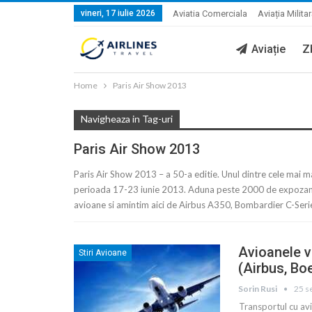
vineri, 17 iulie 2026
Aviatia Comerciala
Aviația Milita
Aviație
Z
Home
Paris Air Show 2013
Navigheaza in Tag-uri
Paris Air Show 2013
Paris Air Show 2013 – a 50-a editie. Unul dintre cele mai ma
perioada 17-23 iunie 2013. Aduna peste 2000 de expozanti
avioane si amintim aici de Airbus A350, Bombardier C-Seri
Avioanele v
Stiri Avioane
(Airbus, Bo
Sorin Rusi
25 s
Transportul cu avio