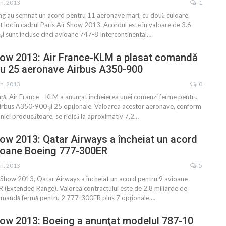
un. 2013
1
ing au semnat un acord pentru 11 aeronave mari, cu două culoare.
 loc în cadrul Paris Air Show 2013. Acordul este în valoare de 3.6
 şi sunt incluse cinci avioane 747-8 Intercontinental…
how 2013: Air France-KLM a plasat comandă
ru 25 aeronave Airbus A350-900
un. 2013
0
ață, Air France – KLM a anunțat încheierea unei comenzi ferme pentru
rbus A350-900 și 25 opţionale. Valoarea acestor aeronave, conform
niei producătoare, se ridică la aproximativ 7,2…
how 2013: Qatar Airways a încheiat un acord
vioane Boeing 777-300ER
un. 2013
5
ir Show 2013, Qatar Airways a încheiat un acord pentru 9 avioane
(Extended Range). Valorea contractului este de 2.8 miliarde de
 comandă fermă pentru 2 777-300ER plus 7 opţionale.…
how 2013: Boeing a anunţat modelul 787-10