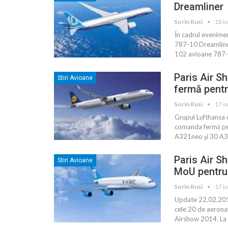
Dreamliner
Sorin Rusi
18 i
În cadrul evenime
787-10 Dreamliner
102 avioane 787-1
Paris Air 
Stiri Avioane
fermă pentr
Sorin Rusi
17 i
Grupul Lufthansa c
comanda fermă pe
A321neo şi 30 A32
Paris Air S
Stiri Avioane
MoU pentru
Sorin Rusi
17 i
Update 22.02.201
cele 20 de aerona
Airshow 2014. La P