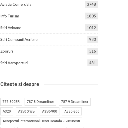
Aviatia Comerciala
3748
Info Turism
1805
Stiri Avioane
1012
Stiri Companii Aeriene
933
Zboruri
516
Stiri Aeroporturi
481
Citeste si despre
777-300ER
787-8 Dreamliner
787-9 Dreamliner
A320
A350 XWB
A350-900
A380-800
Aeroportul International Henri Coanda - Bucuresti