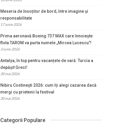
Meseria de însoțitor de bord, între imagine și
responsabilitate
17 iunie 2026
Prima aeronavă Boeing 737 MAX care înnoiește
flota TAROM va purta numele „Mircea Lucescu”!
3 iunie 2026
Antalya, în top pentru vacanțele de vară: Turcia a
depășit Greci!
30 mai 2026
Nibiru Costinești 2026: cum îți alegi cazarea dacă
mergi cu prietenii la festival
30 mai 2026
Categorii Populare