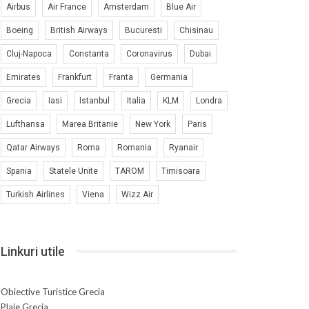
Airbus
Air France
Amsterdam
Blue Air
Boeing
British Airways
Bucuresti
Chisinau
Cluj-Napoca
Constanta
Coronavirus
Dubai
Emirates
Frankfurt
Franta
Germania
Grecia
Iasi
Istanbul
Italia
KLM
Londra
Lufthansa
Marea Britanie
New York
Paris
Qatar Airways
Roma
Romania
Ryanair
Spania
Statele Unite
TAROM
Timisoara
Turkish Airlines
Viena
Wizz Air
Linkuri utile
Obiective Turistice Grecia
Plaje Grecia