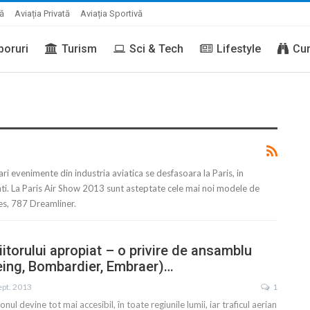
ră
Aviația Privată
Aviația Sportivă
boruri
Turism
Sci & Tech
Lifestyle
Cur
ri evenimente din industria aviatica se desfasoara la Paris, in
. La Paris Air Show 2013 sunt asteptate cele mai noi modele de
es, 787 Dreamliner.
iitorului apropiat – o privire de ansamblu
eing, Bombardier, Embraer)…
ept. 2013
1
nul devine tot mai accesibil, în toate regiunile lumii, iar traficul aerian