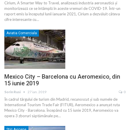
Cirium, A Smarter Way to Travel, analizează industria aeronautică și
monitorizează ce se întâmplă în aceste vremuri de COVID-19. Într-un
raport emis la începutul lunii ianuarie 2021, Cirium a dezvăluit câteva
cifre interesante cu
…
Aviatia Comerciala
Mexico City – Barcelona cu Aeromexico, din
15 iunie 2019
Sorin Rusi
27 ian. 2019
0
În cadrul târgului de turism din Madrid, recunoscut și sub numele de
International Tourism Trade Fair (FITUR), Aeromexico a anunțat ruta
Mexico City - Barcelona. Începând cu 15 iunie 2019, Aeromexico va
opera 3 zboruri săptămânale pe
…
Stiri Avioane