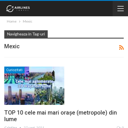
Home
Mexic
Navigheaza in Tag-uri
Mexic
Curiozitati
TOP 10 cele mai mari orașe (metropole) din
lume
Cristina
27 sept. 2021
0