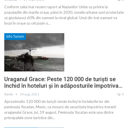
Conform celui mai recent raport al Națiunilor Unite cu privire la
populațiile din marile orașe, până în 2030, zonele urbane sunt proiectate
să găzduiască 60% din oameni la nivel global. Unul din trei oameni va
locui în orașe cu cel puțin o
…
Info Turism
Uraganul Grace: Peste 120 000 de turiști se
închid în hoteluri și în adăposturile împotriva…
Sorin
19 aug. 2021
0
Aproximativ 120 000 de turiști rămân închiși în hotelurile lor din
peninsula Yucatan, Mexic, ca măsură de securitate împotriva trecerii
uraganului Grace, joi, 19 august. Peninsula Yucatan este una dintre
principalele zone turistice din
…