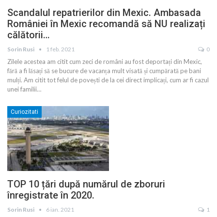
Scandalul repatrierilor din Mexic. Ambasada
României în Mexic recomandă să NU realizați
călătorii…
Sorin Rusi
1 feb. 2021
0
Zilele acestea am citit cum zeci de români au fost deportați din Mexic,
fără a fi lăsați să se bucure de vacanța mult visată și cumpărată pe bani
mulți. Am citit tot felul de povești de la cei direct implicați, cum ar fi cazul
unei familii
…
Curiozitati
TOP 10 țări după numărul de zboruri
înregistrate în 2020.
Sorin Rusi
6 ian. 2021
1