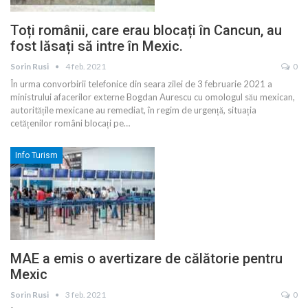
Toți românii, care erau blocați în Cancun, au
fost lăsați să intre în Mexic.
Sorin Rusi
4 feb. 2021
0
În urma convorbirii telefonice din seara zilei de 3 februarie 2021 a
ministrului afacerilor externe Bogdan Aurescu cu omologul său mexican,
autoritățile mexicane au remediat, în regim de urgență, situația
cetățenilor români blocați pe
…
Info Turism
MAE a emis o avertizare de călătorie pentru
Mexic
Sorin Rusi
3 feb. 2021
0