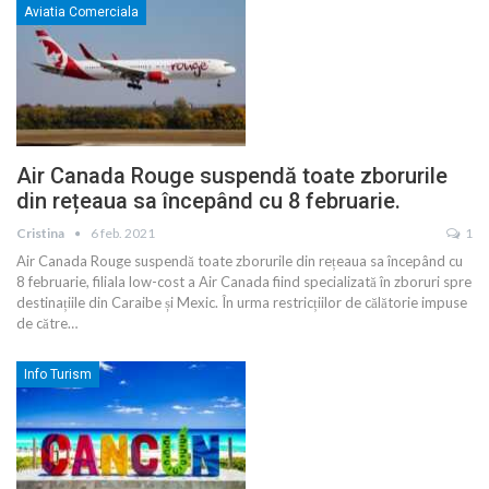
Aviatia Comerciala
Air Canada Rouge suspendă toate zborurile
din rețeaua sa începând cu 8 februarie.
Cristina
6 feb. 2021
1
Air Canada Rouge suspendă toate zborurile din rețeaua sa începând cu
8 februarie, filiala low-cost a Air Canada fiind specializată în zboruri spre
destinațiile din Caraibe și Mexic. În urma restricțiilor de călătorie impuse
de către
…
Info Turism