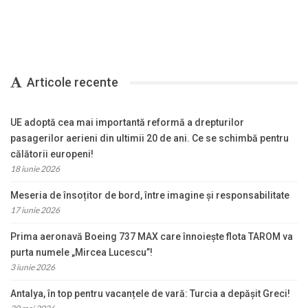
Articole recente
UE adoptă cea mai importantă reformă a drepturilor
pasagerilor aerieni din ultimii 20 de ani. Ce se schimbă pentru
călătorii europeni!
18 iunie 2026
Meseria de însoțitor de bord, între imagine și responsabilitate
17 iunie 2026
Prima aeronavă Boeing 737 MAX care înnoiește flota TAROM va
purta numele „Mircea Lucescu”!
3 iunie 2026
Antalya, în top pentru vacanțele de vară: Turcia a depășit Greci!