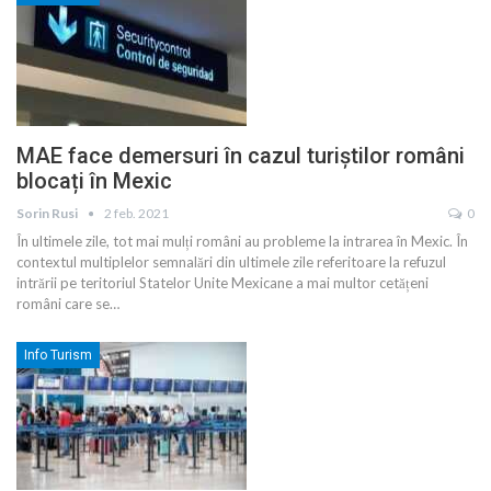
MAE face demersuri în cazul turiștilor români
blocați în Mexic
Sorin Rusi
2 feb. 2021
0
În ultimele zile, tot mai mulți români au probleme la intrarea în Mexic. În
contextul multiplelor semnalări din ultimele zile referitoare la refuzul
intrării pe teritoriul Statelor Unite Mexicane a mai multor cetățeni
români care se
…
Info Turism