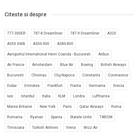
Citeste si despre
777-300ER
787-8 Dreamliner
787-9 Dreamliner
A320
A350 XWB
A350-900
A380-800
Aeroportul International Henri Coanda - Bucuresti
Airbus
Air France
Amsterdam
Blue Air
Boeing
British Airways
Bucuresti
Chisinau
Cluj-Napoca
Constanta
Coronavirus
Dubai
Emirates
Frankfurt
Franta
Germania
Grecia
Iasi
Istanbul
Italia
KLM
Londra
Lufthansa
Marea Britanie
New York
Paris
Qatar Airways
Roma
Romania
Ryanair
Spania
Statele Unite
TAROM
Timisoara
Turkish Airlines
Viena
Wizz Air