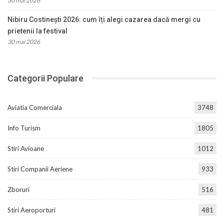
30 mai 2026
Nibiru Costinești 2026: cum îți alegi cazarea dacă mergi cu
prietenii la festival
30 mai 2026
Categorii Populare
Aviatia Comerciala
3748
Info Turism
1805
Stiri Avioane
1012
Stiri Companii Aeriene
933
Zboruri
516
Stiri Aeroporturi
481