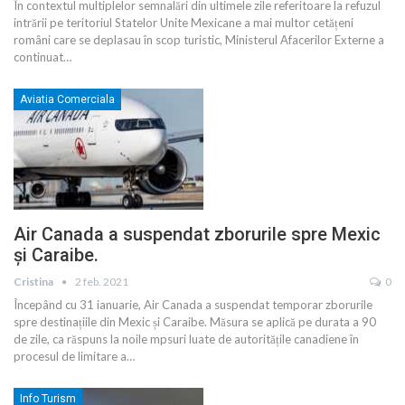
În contextul multiplelor semnalări din ultimele zile referitoare la refuzul
intrării pe teritoriul Statelor Unite Mexicane a mai multor cetățeni
români care se deplasau în scop turistic, Ministerul Afacerilor Externe a
continuat
…
Aviatia Comerciala
Air Canada a suspendat zborurile spre Mexic
și Caraibe.
Cristina
2 feb. 2021
0
Începând cu 31 ianuarie, Air Canada a suspendat temporar zborurile
spre destinațiile din Mexic și Caraibe. Măsura se aplică pe durata a 90
de zile, ca răspuns la noile mpsuri luate de autoritățile canadiene în
procesul de limitare a
…
Info Turism