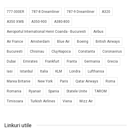
777-300ER
787-8 Dreamliner
787-9 Dreamliner
A320
A350 XWB
A350-900
A380-800
Aeroportul International Henri Coanda - Bucuresti
Airbus
Air France
Amsterdam
Blue Air
Boeing
British Airways
Bucuresti
Chisinau
Cluj-Napoca
Constanta
Coronavirus
Dubai
Emirates
Frankfurt
Franta
Germania
Grecia
Iasi
Istanbul
Italia
KLM
Londra
Lufthansa
Marea Britanie
New York
Paris
Qatar Airways
Roma
Romania
Ryanair
Spania
Statele Unite
TAROM
Timisoara
Turkish Airlines
Viena
Wizz Air
Linkuri utile