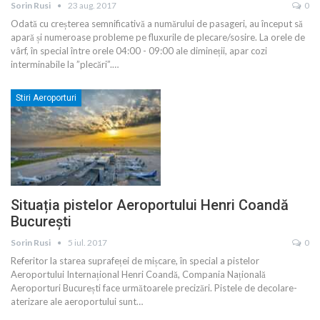
Sorin Rusi
23 aug. 2017
0
Odată cu creșterea semnificativă a numărului de pasageri, au început să
apară și numeroase probleme pe fluxurile de plecare/sosire. La orele de
vârf, în special între orele 04:00 - 09:00 ale dimineții, apar cozi
interminabile la ”plecări”.…
Stiri Aeroporturi
Situația pistelor Aeroportului Henri Coandă
București
Sorin Rusi
5 iul. 2017
0
Referitor la starea suprafeței de mișcare, în special a pistelor
Aeroportului Internațional Henri Coandă, Compania Națională
Aeroporturi București face următoarele precizări. Pistele de decolare-
aterizare ale aeroportului sunt…