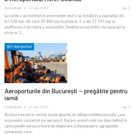
Sorin Rusi
27 nov. 2017
0
Lucrările s-au încheiat în acest week-end și au totalizat o suprafață de
67.228 mp, din care 39.483 mp la pista nr. 1 și alți 27.745 mp la
platforme și căi rulare a avioanelor. Finalizarea lucrărilor de reparații la
pista nr. 1…
Stiri Aeroporturi
Aeroporturile din București – pregătite pentru
iarnă
Sorin Rusi
31 oct. 2017
0
Au fost trecute în revistă toate tipurile de utilaje multifuncționale, care
acționează concertat pe aeroport, fiecare având rolul său bine definit în
operațiunile aeroportuare de degivrare și deszăpezire: agregatele
compacte, care…