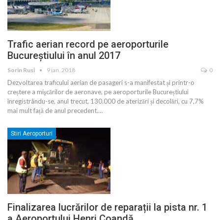
Trafic aerian record pe aeroporturile
Bucureștiului în anul 2017
Sorin Rusi
9 ian. 2018
0
Dezvoltarea traficului aerian de pasageri s-a manifestat și printr-o
creștere a mişcărilor de aeronave, pe aeroporturile Bucureștiului
înregistrându-se, anul trecut, 130.000 de aterizări și decolări, cu 7,7%
mai mult față de anul precedent.…
Stiri Aeroporturi
Finalizarea lucrărilor de reparații la pista nr. 1
a Aeroportului Henri Coandă