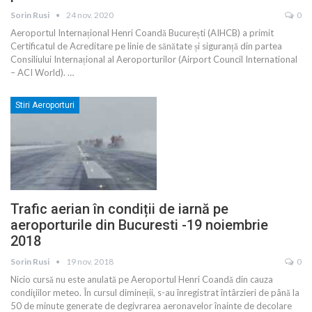
Sorin Rusi
24 nov. 2020
0
Aeroportul Internațional Henri Coandă București (AIHCB) a primit
Certificatul de Acreditare pe linie de sănătate și siguranță din partea
Consiliului Internațional al Aeroporturilor (Airport Council International
– ACI World).
…
Stiri Aeroporturi
Trafic aerian în condiții de iarnă pe
aeroporturile din Bucuresti -19 noiembrie
2018
Sorin Rusi
19 nov. 2018
0
Nicio cursă nu este anulată pe Aeroportul Henri Coandă din cauza
condiţiilor meteo. În cursul dimineții, s-au înregistrat întârzieri de până la
50 de minute generate de degivrarea aeronavelor înainte de decolare