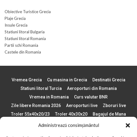
Obiective Turistice Grecia
Plaje Grecia
Insule Grecia
Statiuni litoral Bulgaria
Statiuni litoral Romania
Partii schi Romania
Castele din Romania
Vremea Grecia
Cu masina in Grecia
Destinatii Grecia
Statiuni litoral Turcia
Aeroporturi din Romania
Vremea in Romania
Curs valutar BNR
Zile libere Romania 2026
Aeroporturi live
Zboruri live
Troler 55x40x20/23
Troler 40x30x20
Bagajul de Mana
Paste 2026
Cele mai bune telefoane
Administrează consimțământul
Vigneta Bulgaria 2026
Statiuni schi Bulgaria