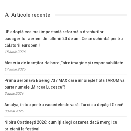
Articole recente
UE adoptă cea mai importantă reformă a drepturilor
pasagerilor aerieni din ultimii 20 de ani. Ce se schimbă pentru
călătorii europeni!
18 iunie 2026
Meseria de însoțitor de bord, între imagine și responsabilitate
17 iunie 2026
Prima aeronavă Boeing 737 MAX care înnoiește flota TAROM va
purta numele „Mircea Lucescu”!
3 iunie 2026
Antalya, în top pentru vacanțele de vară: Turcia a depășit Greci!
30 mai 2026
Nibiru Costinești 2026: cum îți alegi cazarea dacă mergi cu
prietenii la festival