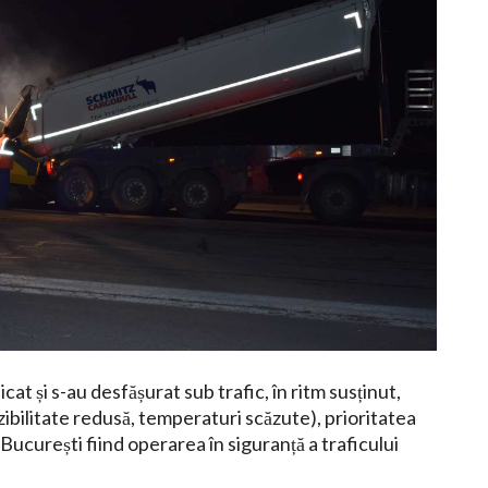
at și s-au desfășurat sub trafic, în ritm susținut,
zibilitate redusă, temperaturi scăzute), prioritatea
ucurești fiind operarea în siguranță a traficului