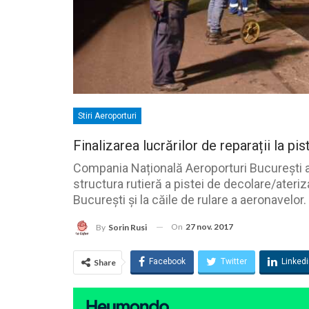
Stiri Aeroporturi
Finalizarea lucrărilor de reparații la pi
Compania Națională Aeroporturi București a fin
structura rutieră a pistei de decolare/ateri
București și la căile de rulare a aeronavelor.
On
27 nov. 2017
By
Sorin Rusi
Facebook
Twitter
Linked
Share