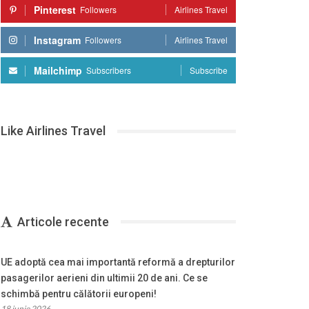
Pinterest
Followers
Airlines Travel
Instagram
Followers
Airlines Travel
Mailchimp
Subscribers
Subscribe
Like Airlines Travel
Articole recente
UE adoptă cea mai importantă reformă a drepturilor
pasagerilor aerieni din ultimii 20 de ani. Ce se
schimbă pentru călătorii europeni!
18 iunie 2026