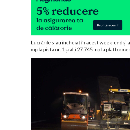
Lucrările s-au încheiat în acest week-end și 
mp la pista nr. 1 și alți 27.745 mp la platforme 