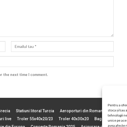
or the next time I comment.
Pentru a ofer
stoca și/sau
Grecia
Statiuni litoral Turcia
Aeroporturi din Romania
Vremea 
tehnologii n
ri live
Troler 55x40x20/23
Troler 40x30x20
Bagajul de Mana
unice pe aces
avea afecte n
aje din Europa
Concerte Romania 2025
Asigurare de calatorie