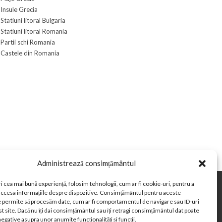
Insule Grecia
Statiuni litoral Bulgaria
Statiuni litoral Romania
Partii schi Romania
Castele din Romania
Administrează consimțământul
i cea mai bună experiență, folosim tehnologii, cum ar fi cookie-uri, pentru a
 accesa informațiile despre dispozitive. Consimțământul pentru aceste
in Romania
Curs valutar BNR
e permite să procesăm date, cum ar fi comportamentul de navigare sau ID-uri
Paste 2026
Cele mai bune telefoane
t site. Dacă nu îți dai consimțământul sau îți retragi consimțământul dat poate
egative asupra unor anumite funcționalități și funcții.
Când se schimba ora în 2026