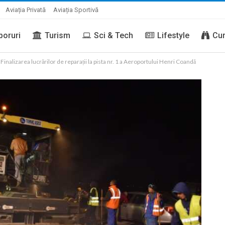
Aviația Privată
Aviația Sportivă
boruri
Turism
Sci & Tech
Lifestyle
Cur
Finalizarea lucrărilor de reparații la pista nr. 1 a Aeroportului Henri Coandă