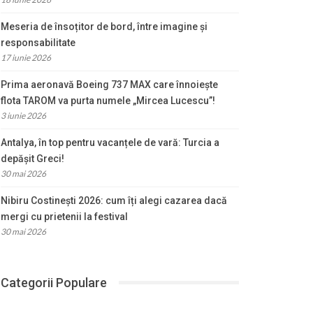
Meseria de însoțitor de bord, între imagine și
responsabilitate
17 iunie 2026
Prima aeronavă Boeing 737 MAX care înnoiește
flota TAROM va purta numele „Mircea Lucescu”!
3 iunie 2026
Antalya, în top pentru vacanțele de vară: Turcia a
depășit Greci!
30 mai 2026
Nibiru Costinești 2026: cum îți alegi cazarea dacă
mergi cu prietenii la festival
30 mai 2026
Categorii Populare