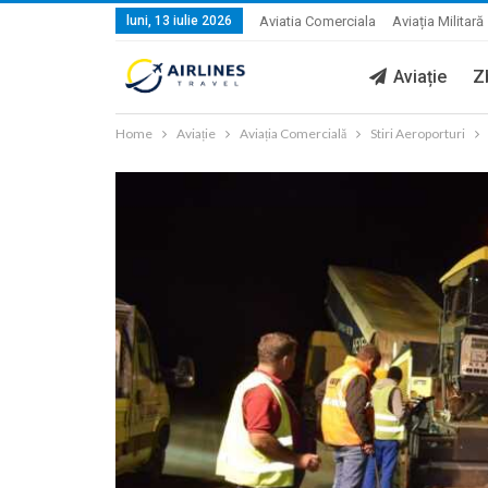
luni, 13 iulie 2026
Aviatia Comerciala
Aviația Militară
Aviație
Z
Home
Aviație
Aviația Comercială
Stiri Aeroporturi