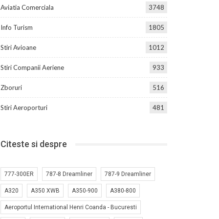
Aviatia Comerciala
3748
Info Turism
1805
Stiri Avioane
1012
Stiri Companii Aeriene
933
Zboruri
516
Stiri Aeroporturi
481
Citeste si despre
777-300ER
787-8 Dreamliner
787-9 Dreamliner
A320
A350 XWB
A350-900
A380-800
Aeroportul International Henri Coanda - Bucuresti