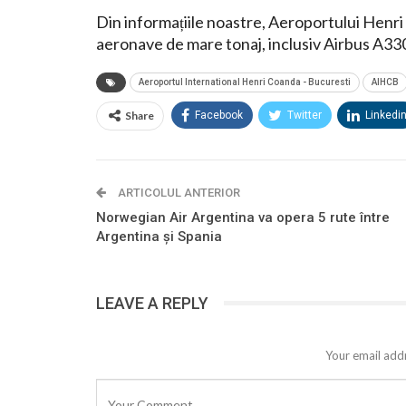
Din informațiile noastre, Aeroportului Henri 
aeronave de mare tonaj, inclusiv Airbus A330
Aeroportul International Henri Coanda - Bucuresti
AIHCB
Share
Facebook
Twitter
Linkedi
ARTICOLUL ANTERIOR
Norwegian Air Argentina va opera 5 rute între
Argentina și Spania
LEAVE A REPLY
Your email addr