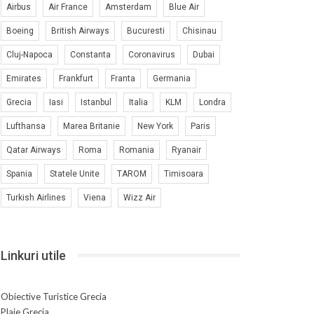
Airbus
Air France
Amsterdam
Blue Air
Boeing
British Airways
Bucuresti
Chisinau
Cluj-Napoca
Constanta
Coronavirus
Dubai
Emirates
Frankfurt
Franta
Germania
Grecia
Iasi
Istanbul
Italia
KLM
Londra
Lufthansa
Marea Britanie
New York
Paris
Qatar Airways
Roma
Romania
Ryanair
Spania
Statele Unite
TAROM
Timisoara
Turkish Airlines
Viena
Wizz Air
Linkuri utile
Obiective Turistice Grecia
Plaje Grecia