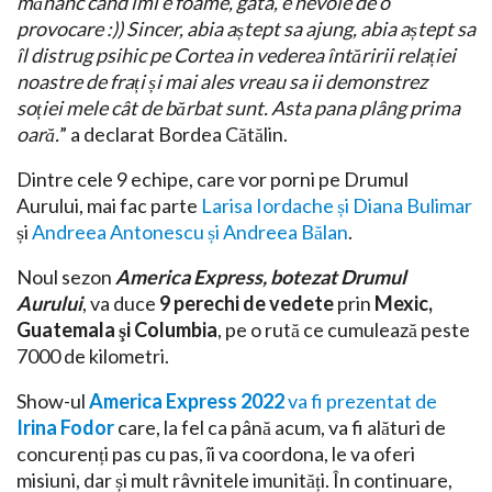
mănânc când îmi e foame, gata, e nevoie de o
provocare :)) Sincer, abia aștept sa ajung, abia aștept sa
îl distrug psihic pe Cortea in vederea întăririi relației
noastre de frați și mai ales vreau sa ii demonstrez
soției mele cât de bărbat sunt. Asta pana plâng prima
oară.
” a declarat Bordea Cătălin.
Dintre cele 9 echipe, care vor porni pe Drumul
Aurului, mai fac parte
Larisa Iordache și Diana Bulimar
și
Andreea Antonescu și Andreea Bălan
.
Noul sezon
America Express, botezat Drumul
Aurului
, va duce
9 perechi de vedete
prin
Mexic,
Guatemala şi Columbia
, pe o rută ce cumulează peste
7000 de kilometri.
Show-ul
America Express 2022
va fi prezentat de
Irina Fodor
care, la fel ca până acum, va fi alături de
concurenți pas cu pas, îi va coordona, le va oferi
misiuni, dar și mult râvnitele imunități. În continuare,