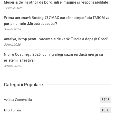
Meseria de însoțitor de bord, între imagine și responsabilitate
17 iunie 2026
Prima aeronavă Boeing 737 MAX care înnoiește flota TAROM va
purta numele „Mircea Lucescu”!
3 iunie 2026
Antalya, în top pentru vacanțele de vară: Turcia a depășit Greci!
30 mai 2026
Nibiru Costinești 2026: cum îți alegi cazarea dacă mergi cu
prietenii la festival
30 mai 2026
Categorii Populare
Aviatia Comerciala
3748
Info Turism
1805