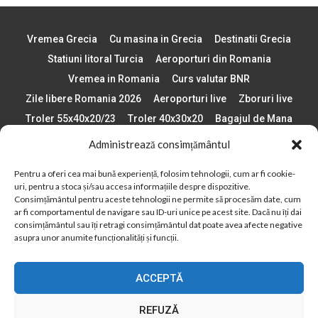
Vremea Grecia
Cu masina in Grecia
Destinatii Grecia
Statiuni litoral Turcia
Aeroporturi din Romania
Vremea in Romania
Curs valutar BNR
Zile libere Romania 2026
Aeroporturi live
Zboruri live
Troler 55x40x20/23
Troler 40x30x20
Bagajul de Mana
Paste 2026
Cele mai bune telefoane
Administrează consimțământul
Vigneta Bulgaria 2026
Statiuni schi Bulgaria
Pentru a oferi cea mai bună experiență, folosim tehnologii, cum ar fi cookie-
Plaje din Europa
Concerte Romania 2025
uri, pentru a stoca și/sau accesa informațiile despre dispozitive.
Asigurare de calatorie
Când se schimba ora în 2026
Consimțământul pentru aceste tehnologii ne permite să procesăm date, cum
ar fi comportamentul de navigare sau ID-uri unice pe acest site. Dacă nu îți dai
Calendar Formula 1 sezon 2026
Boarding Pass
consimțământul sau îți retragi consimțământul dat poate avea afecte negative
Despre AirlinesTravel.ro
Politică cookie-uri (UE)
asupra unor anumite funcționalități și funcții.
Politică cookie-uri (Regatul Unit)
Opt-out preferences
ACCEPTĂ
Cookie Policy (AU)
Politică cookie-uri (ZA)
Politică cookie-uri (Canada)
Politică cookie-uri (BR)
REFUZĂ