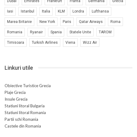
Dubai
Emirates
Frankfurt
Franta
Germania
Grecia
Iasi
Istanbul
Italia
KLM
Londra
Lufthansa
Marea Britanie
New York
Paris
Qatar Airways
Roma
Romania
Ryanair
Spania
Statele Unite
TAROM
Timisoara
Turkish Airlines
Viena
Wizz Air
Linkuri utile
Obiective Turistice Grecia
Plaje Grecia
Insule Grecia
Statiuni litoral Bulgaria
Statiuni litoral Romania
Partii schi Romania
Castele din Romania