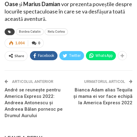
Oase
și
Marius Damian
vor prezenta poveștile despre
locurile spectaculoase în care se va desfășura toată
această aventură.
Bordea Catalin
Nelu Cortea
1.004
0
Share
Facebook
Twitter
WhatsApp
ARTICOLUL ANTERIOR
URMATORUL ARTICOL
André se reunește pentru
Bianca Adam alias Tequila
America Express 2022:
și mama ei vor face echipă
Andreea Antonescu și
la America Express 2022
Andreea Bălan pornesc pe
Drumul Aurului