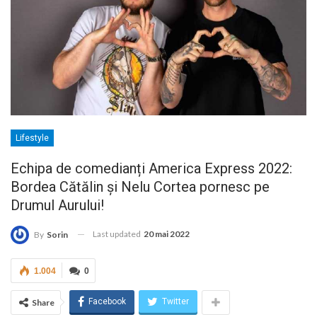
Lifestyle
Echipa de comedianți America Express 2022:
Bordea Cătălin și Nelu Cortea pornesc pe
Drumul Aurului!
Last updated
20 mai 2022
By
Sorin
1.004
0
Facebook
Twitter
Share