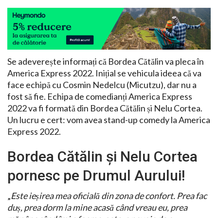
Se adeverește informați că Bordea Cătălin va pleca în
America Express 2022. Inițial se vehicula ideea că va
face echipă cu Cosmin Nedelcu (Micutzu), dar nu a
fost să fie. Echipa de comedianți America Express
2022 va fi formată din Bordea Cătălin și Nelu Cortea.
Un lucru e cert: vom avea stand-up comedy la America
Express 2022.
Bordea Cătălin și Nelu Cortea
pornesc pe Drumul Aurului!
„
Este ieșirea mea oficială din zona de confort. Prea fac
duș, prea dorm la mine acasă când vreau eu, prea