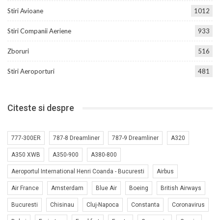
Stiri Avioane
1012
Stiri Companii Aeriene
933
Zboruri
516
Stiri Aeroporturi
481
Citeste si despre
777-300ER
787-8 Dreamliner
787-9 Dreamliner
A320
A350 XWB
A350-900
A380-800
Aeroportul International Henri Coanda - Bucuresti
Airbus
Air France
Amsterdam
Blue Air
Boeing
British Airways
Bucuresti
Chisinau
Cluj-Napoca
Constanta
Coronavirus