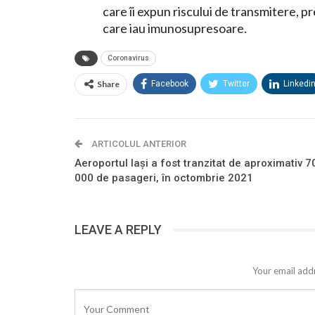
care îi expun riscului de transmitere, p
care iau imunosupresoare.
Coronavirus
Share
Facebook
Twitter
Linkedi
ARTICOLUL ANTERIOR
Aeroportul Iași a fost tranzitat de aproximativ 7
000 de pasageri, în octombrie 2021
LEAVE A REPLY
Your email addr