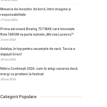
Meseria de însoțitor de bord, între imagine și
responsabilitate
17 iunie 2026
Prima aeronavă Boeing 737 MAX care înnoiește
flota TAROM va purta numele „Mircea Lucescu”!
3 iunie 2026
Antalya, în top pentru vacanțele de vară: Turcia a
depășit Greci!
30 mai 2026
Nibiru Costinești 2026: cum îți alegi cazarea dacă
mergi cu prietenii la festival
30 mai 2026
Categorii Populare