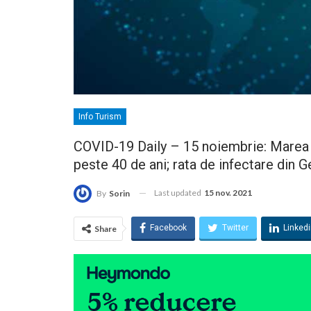
Info Turism
COVID-19 Daily – 15 noiembrie: Marea 
peste 40 de ani; rata de infectare din Ge
Last updated
15 nov. 2021
By
Sorin
Facebook
Twitter
Linked
Share