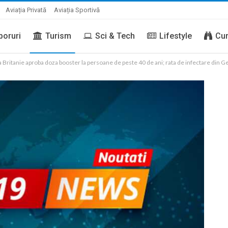
Aviația Privată
Aviația Sportivă
boruri
Turism
Sci & Tech
Lifestyle
Cur
ritanie aproba doza booster la persoane de peste 40 de ani; rata de infectare din Germ