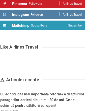
Pinterest
Followers
Airlines Travel
Instagram
Followers
Airlines Travel
Mailchimp
Subscribers
Subscribe
Like Airlines Travel
Articole recente
UE adoptă cea mai importantă reformă a drepturilor
pasagerilor aerieni din ultimii 20 de ani. Ce se
schimbă pentru călătorii europeni!
18 iunie 2026