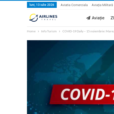
luni, 13 iulie 2026
Aviatia Comerciala
Aviația Militară
Aviație
Z
Home
Info Turism
COVID-19 Daily – 15 noiembrie: Marea B