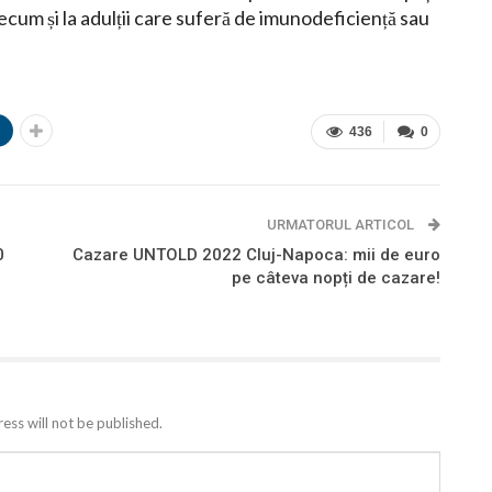
recum și la adulții care suferă de imunodeficiență sau
n
436
0
URMATORUL ARTICOL
0
Cazare UNTOLD 2022 Cluj-Napoca: mii de euro
pe câteva nopți de cazare!
ess will not be published.