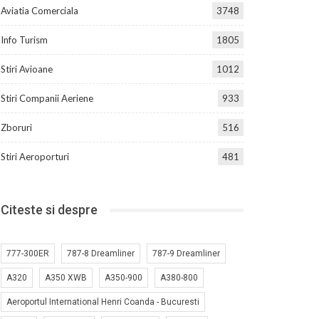
Aviatia Comerciala
3748
Info Turism
1805
Stiri Avioane
1012
Stiri Companii Aeriene
933
Zboruri
516
Stiri Aeroporturi
481
Citeste si despre
777-300ER
787-8 Dreamliner
787-9 Dreamliner
A320
A350 XWB
A350-900
A380-800
Aeroportul International Henri Coanda - Bucuresti