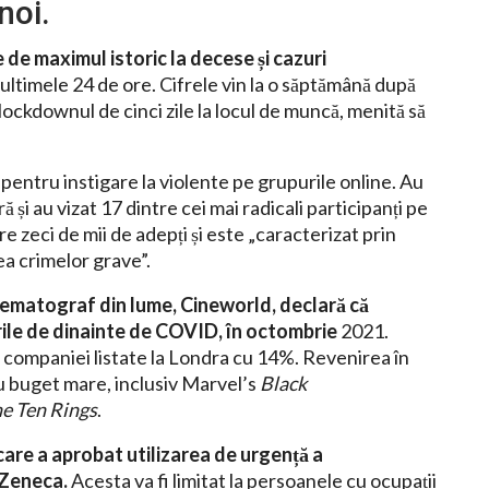
noi.
de maximul istoric la decese și cazuri
 ultimele 24 de ore. Cifrele vin la o săptămână după
lockdownul de cinci zile la locul de muncă, menită să
 pentru instigare la violente pe grupurile online. Au
ă și au vizat 17 dintre cei mai radicali participanți pe
e zeci de mii de adepți și este „caracterizat prin
ea crimelor grave”.
nematograf din lume, Cineworld, declară că
rile de dinainte de COVID, în octombrie
2021.
r companiei listate la Londra cu 14%. Revenirea în
u buget mare, inclusiv Marvel’s
Black
he Ten Rings
.
care a aprobat utilizarea de urgență a
aZeneca.
Acesta va fi limitat la persoanele cu ocupații