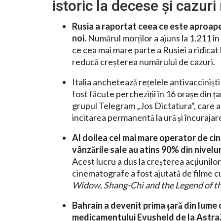
istoric la decese și cazuri 
Rusia a raportat ceea ce este aproape 
noi.
Numărul morților a ajuns la 1.211 în
ce cea mai mare parte a Rusiei a ridicat 
reducă creșterea numărului de cazuri.
Italia anchetează rețelele antivacciniști
fost făcute percheziții în 16 orașe din țar
grupul Telegram „Jos Dictatura”, care ar
incitarea permanentă la ură și încurajar
Al doilea cel mai mare operator de ci
vânzările sale au atins 90% din nivelu
Acest lucru a dus la creșterea acțiunilo
cinematografe a fost ajutată de filme c
Widow
,
Shang-Chi and the Legend of t
Bahrain a devenit prima țară din lume 
medicamentului Evusheld de la Astr