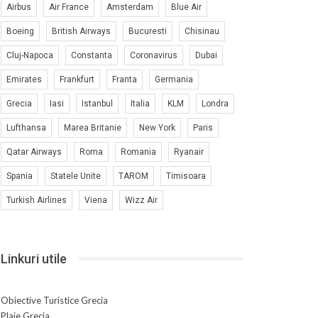
Airbus
Air France
Amsterdam
Blue Air
Boeing
British Airways
Bucuresti
Chisinau
Cluj-Napoca
Constanta
Coronavirus
Dubai
Emirates
Frankfurt
Franta
Germania
Grecia
Iasi
Istanbul
Italia
KLM
Londra
Lufthansa
Marea Britanie
New York
Paris
Qatar Airways
Roma
Romania
Ryanair
Spania
Statele Unite
TAROM
Timisoara
Turkish Airlines
Viena
Wizz Air
Linkuri utile
Obiective Turistice Grecia
Plaje Grecia