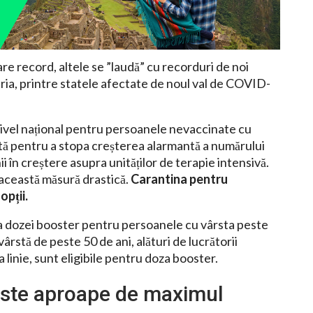
re record, altele se ”laudă” cu recorduri de noi
ria, printre statele afectate de noul val de COVID-
:
nivel național pentru persoanele nevaccinate cu
tă pentru a stopa creșterea alarmantă a numărului
ii în creștere asupra unităților de terapie intensivă.
 această măsură drastică.
Carantina pentru
opții.
a dozei booster pentru persoanele cu vârsta peste
vârstă de peste 50 de ani, alături de lucrătorii
ma linie, sunt eligibile pentru doza booster.
 este aproape de maximul