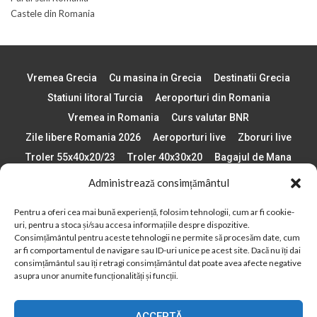
Castele din Romania
Vremea Grecia
Cu masina in Grecia
Destinatii Grecia
Statiuni litoral Turcia
Aeroporturi din Romania
Vremea in Romania
Curs valutar BNR
Zile libere Romania 2026
Aeroporturi live
Zboruri live
Troler 55x40x20/23
Troler 40x30x20
Bagajul de Mana
Paste 2026
Cele mai bune telefoane
Administrează consimțământul
Vigneta Bulgaria 2026
Statiuni schi Bulgaria
Pentru a oferi cea mai bună experiență, folosim tehnologii, cum ar fi cookie-
Plaje din Europa
Concerte Romania 2025
uri, pentru a stoca și/sau accesa informațiile despre dispozitive.
Asigurare de calatorie
Când se schimba ora în 2026
Consimțământul pentru aceste tehnologii ne permite să procesăm date, cum
ar fi comportamentul de navigare sau ID-uri unice pe acest site. Dacă nu îți dai
Calendar Formula 1 sezon 2026
Boarding Pass
consimțământul sau îți retragi consimțământul dat poate avea afecte negative
asupra unor anumite funcționalități și funcții.
Despre AirlinesTravel.ro
Politică cookie-uri (UE)
Politică cookie-uri (Regatul Unit)
Opt-out preferences
ACCEPTĂ
Cookie Policy (AU)
Politică cookie-uri (ZA)