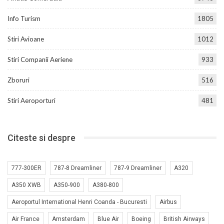
Info Turism
1805
Stiri Avioane
1012
Stiri Companii Aeriene
933
Zboruri
516
Stiri Aeroporturi
481
Citeste si despre
777-300ER
787-8 Dreamliner
787-9 Dreamliner
A320
A350 XWB
A350-900
A380-800
Aeroportul International Henri Coanda - Bucuresti
Airbus
Air France
Amsterdam
Blue Air
Boeing
British Airways