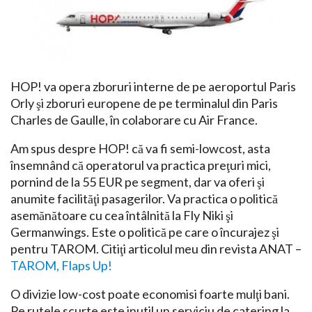
HOP! va opera zboruri interne de pe aeroportul Paris
Orly şi zboruri europene de pe terminalul din Paris
Charles de Gaulle, în colaborare cu Air France.
Am spus despre HOP! că va fi semi-lowcost, asta
însemnând că operatorul va practica preţuri mici,
pornind de la 55 EUR pe segment, dar va oferi şi
anumite facilităţi pasagerilor. Va practica o politică
asemănătoare cu cea întâlnită la Fly Niki şi
Germanwings. Este o politică pe care o încurajez şi
pentru TAROM. Citiţi articolul meu din revista ANAT –
TAROM, Flaps Up!
O divizie low-cost poate economisi foarte mulţi bani.
Pe rutele scurte este inutil un serviciu de catering la