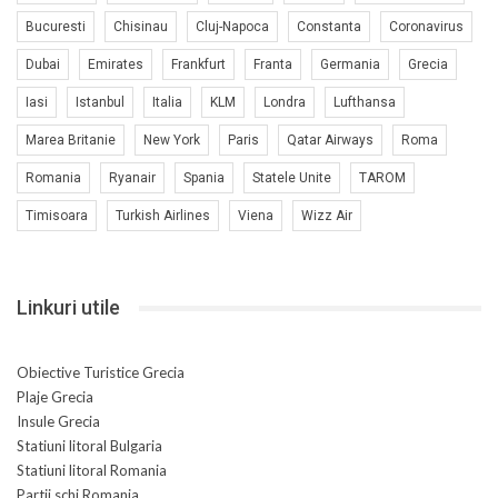
Bucuresti
Chisinau
Cluj-Napoca
Constanta
Coronavirus
Dubai
Emirates
Frankfurt
Franta
Germania
Grecia
Iasi
Istanbul
Italia
KLM
Londra
Lufthansa
Marea Britanie
New York
Paris
Qatar Airways
Roma
Romania
Ryanair
Spania
Statele Unite
TAROM
Timisoara
Turkish Airlines
Viena
Wizz Air
Linkuri utile
Obiective Turistice Grecia
Plaje Grecia
Insule Grecia
Statiuni litoral Bulgaria
Statiuni litoral Romania
Partii schi Romania