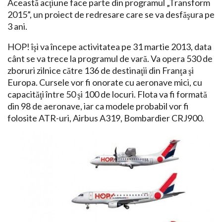
Această acţiune face parte din programul „Transform
2015”, un proiect de redresare care se va desfăşura pe
3 ani.
HOP! îşi va începe activitatea pe 31 martie 2013, data
cânt se va trece la programul de vară. Va opera 530 de
zboruri zilnice către 136 de destinaţii din Franţa şi
Europa. Cursele vor fi onorate cu aeronave mici, cu
capacităţi între 50 şi 100 de locuri. Flota va fi formată
din 98 de aeronave, iar ca modele probabil vor fi
folosite ATR-uri, Airbus A319, Bombardier CRJ900.