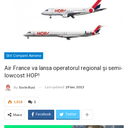
Stiri Companii Aeriene
Air France va lansa operatorul regional şi semi-
lowcost HOP!
Last updated
29 ian. 2013
By
Sorin Rusi
1.618
1
Facebook
Twitter
Share