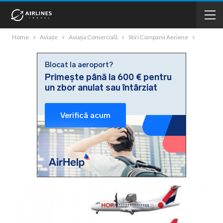
Home
Aviație
Aviația Comercială
Stiri Companii Aeriene