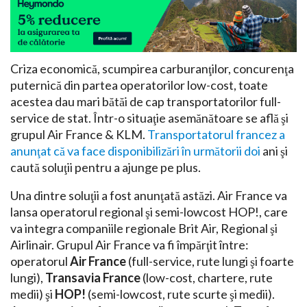
Criza economică, scumpirea carburanţilor, concurenţa
puternică din partea operatorilor low-cost, toate
acestea dau mari bătăi de cap transportatorilor full-
service de stat. Într-o situaţie asemănătoare se află şi
grupul Air France & KLM.
Transportatorul francez a
anunţat că va face disponibilizări în următorii doi
ani şi
caută soluţii pentru a ajunge pe plus.
Una dintre soluţii a fost anunţată astăzi. Air France va
lansa operatorul regional şi semi-lowcost HOP!, care
va integra companiile regionale Brit Air, Regional şi
Airlinair. Grupul Air France va fi împărţit între:
operatorul
Air France
(full-service, rute lungi şi foarte
lungi),
Transavia France
(low-cost, chartere, rute
medii) şi
HOP!
(semi-lowcost, rute scurte şi medii).