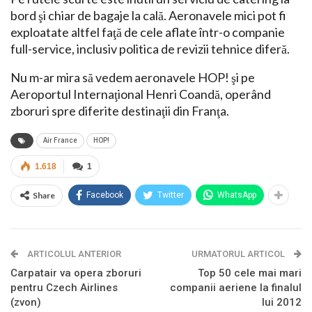
bord şi chiar de bagaje la cală. Aeronavele mici pot fi
exploatate altfel faţă de cele aflate într-o companie
full-service, inclusiv politica de revizii tehnice diferă.
Nu m-ar mira să vedem aeronavele HOP! şi pe
Aeroportul Internaţional Henri Coandă, operând
zboruri spre diferite destinaţii din Franţa.
Air France
HOP!
1.618
1
Share
Facebook
Twitter
WhatsApp
ARTICOLUL ANTERIOR
URMATORUL ARTICOL
Carpatair va opera zboruri
Top 50 cele mai mari
pentru Czech Airlines
companii aeriene la finalul
(zvon)
lui 2012