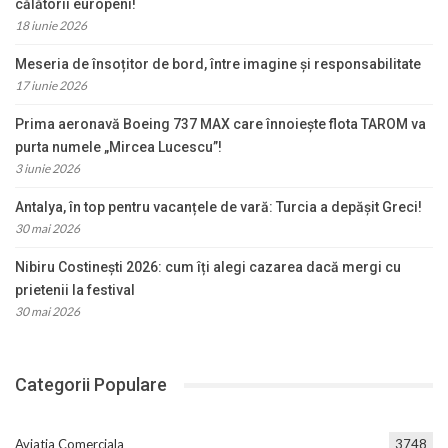
călătorii europeni!
18 iunie 2026
Meseria de însoțitor de bord, între imagine și responsabilitate
17 iunie 2026
Prima aeronavă Boeing 737 MAX care înnoiește flota TAROM va
purta numele „Mircea Lucescu”!
3 iunie 2026
Antalya, în top pentru vacanțele de vară: Turcia a depășit Greci!
30 mai 2026
Nibiru Costinești 2026: cum îți alegi cazarea dacă mergi cu
prietenii la festival
30 mai 2026
Categorii Populare
Aviatia Comerciala
3748