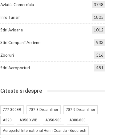
Aviatia Comerciala
3748
Info Turism
1805
Stiri Avioane
1012
Stiri Companii Aeriene
933
Zboruri
516
Stiri Aeroporturi
481
Citeste si despre
777-300ER
787-8 Dreamliner
787-9 Dreamliner
A320
A350 XWB
A350-900
A380-800
Aeroportul International Henri Coanda - Bucuresti