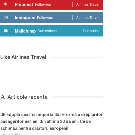
Pinterest
Followers
Airlines Travel
Instagram
Followers
Airlines Travel
Mailchimp
Subscribers
Subscribe
Like Airlines Travel
Articole recente
UE adoptă cea mai importantă reformă a drepturilor
pasagerilor aerieni din ultimii 20 de ani. Ce se
schimbă pentru călătorii europeni!
18 iunie 2026