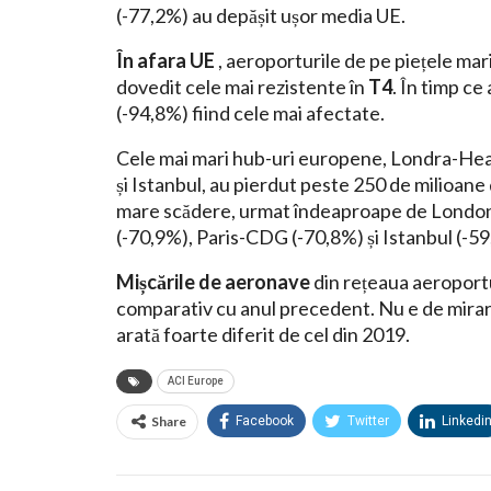
(-77,2%) au depășit ușor media UE.
În afara UE
, aeroporturile de pe piețele mari
dovedit cele mai rezistente în
T4
. În timp ce
(-94,8%) fiind cele mai afectate.
Cele mai mari hub-uri europene, Londra-He
și Istanbul, au pierdut peste 250 de milioane
mare scădere, urmat îndeaproape de Londo
(-70,9%), Paris-CDG (-70,8%) și Istanbul (-59
Mișcările de aeronave
din rețeaua aeroport
comparativ cu anul precedent. Nu e de mirar
arată foarte diferit de cel din 2019.
ACI Europe
Share
Facebook
Twitter
Linkedi