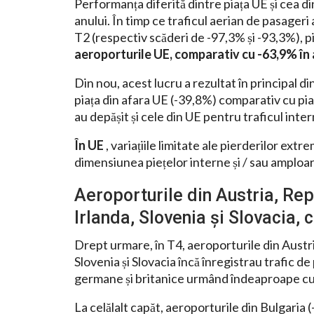
Performanța diferită dintre piața UE și cea d
anului. În timp ce traficul aerian de pasageri
T2 (respectiv scăderi de -97,3% și -93,3%), p
aeroporturile UE, comparativ cu -63,9% în
Din nou, acest lucru a rezultat în principal din
piața din afara UE (-39,8%) comparativ cu pia
au depășit și cele din UE pentru traficul inte
În UE
, variațiile limitate ale pierderilor ex
dimensiunea piețelor interne și / sau amploarea
Aeroporturile din Austria, Rep
Irlanda, Slovenia și Slovacia, 
Drept urmare, în T4, aeroporturile din Austri
Slovenia și Slovacia încă înregistrau trafic d
germane și britanice urmând îndeaproape cu
La celălalt capăt, aeroporturile din Bulgaria 