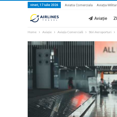
vineri, 17 iulie 2026
Aviatia Comerciala
Aviația Milita
Aviație
Z
Home
Aviație
Aviația Comercială
Stiri Aeroporturi