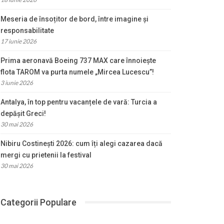
Meseria de însoțitor de bord, între imagine și
responsabilitate
17 iunie 2026
Prima aeronavă Boeing 737 MAX care înnoiește
flota TAROM va purta numele „Mircea Lucescu”!
3 iunie 2026
Antalya, în top pentru vacanțele de vară: Turcia a
depășit Greci!
30 mai 2026
Nibiru Costinești 2026: cum îți alegi cazarea dacă
mergi cu prietenii la festival
30 mai 2026
Categorii Populare