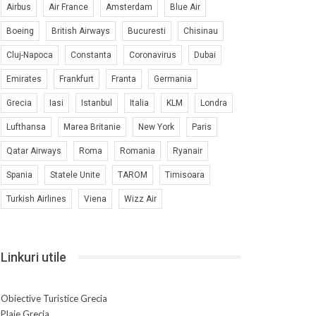
Airbus
Air France
Amsterdam
Blue Air
Boeing
British Airways
Bucuresti
Chisinau
Cluj-Napoca
Constanta
Coronavirus
Dubai
Emirates
Frankfurt
Franta
Germania
Grecia
Iasi
Istanbul
Italia
KLM
Londra
Lufthansa
Marea Britanie
New York
Paris
Qatar Airways
Roma
Romania
Ryanair
Spania
Statele Unite
TAROM
Timisoara
Turkish Airlines
Viena
Wizz Air
Linkuri utile
Obiective Turistice Grecia
Plaje Grecia