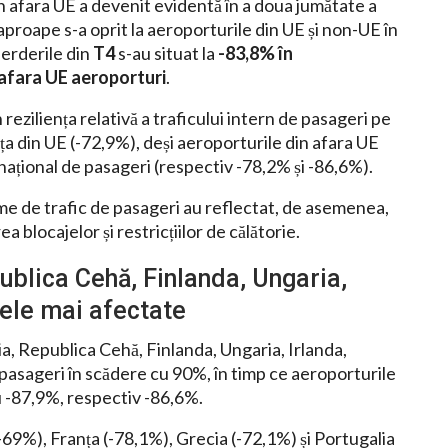
in afara UE a devenit evidentă în a doua jumătate a
 aproape s-a oprit la aeroporturile din UE și non-UE în
ierderile din
T4
s-au situat la
-83,8% în
 afara UE aeroporturi
.
 reziliența relativă a traficului intern de pasageri pe
ța din UE (-72,9%), deși aeroporturile din afara UE
rnațional de pasageri (respectiv -78,2% și -86,6%).
treme de trafic de pasageri au reflectat, de asemenea,
 blocajelor și restricțiilor de călătorie.
ublica Cehă, Finlanda, Ungaria,
cele mai afectate
a, Republica Cehă, Finlanda, Ungaria, Irlanda,
e pasageri în scădere cu 90%, în timp ce aeroporturile
 -87,9%, respectiv -86,6%.
(-69%), Franța (-78,1%), Grecia (-72,1%) și Portugalia