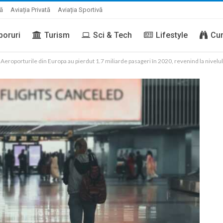
ră
Aviația Privată
Aviația Sportivă
boruri
Turism
Sci & Tech
Lifestyle
Cur
Aeroporturile din Europa au pierdut 1.7 miliarde pasageri în 2020, revenind la nivelu