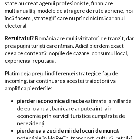
state au creat agenții profesioniste, finanțare
multianuală și modele de atragere de rute aeriene, noi
încă facem „strategii” care nu prind nici măcar anul
electoral.
Rezultatul?
România are mulți vizitatori de tranzit, dar
prea puțini turiști care rămân. Adică pierdem exact
ceea ce contează: nopțile de cazare, consumul local,
experiența, reputația.
Plătim deja prețul indiferenței strategice față de
incoming, iar continuarea acestei traiectorii va
amplifica pierderile:
pierderi economice directe
estimate la miliarde
de euro anual, bani care ar putea intra în
economie prin servicii turistice cumpărate de
nerezidenți
pierderea a zeci de mii de locuri de muncă
potențiale în HoReCa, transport, cultură, retail și