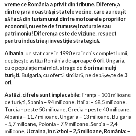
vreme ce România a privit din tribune. Diferența
dintre țara noastră și statele vecine, care au reușit
să facă din turism unul dintre motoarele propriilor
economii, nu este de frumuseți naturale sau
patrimoniu! Diferența este de viziune, respect
pentru industrie și investiție strategică.
Albania
, un stat care în 1990 era închis complet lumii,
depășește astăzi România de aproape
6 ori
. Ungaria,
cu o populație mai mică, atrage de
6 ori mai mulți
turiști
. Bulgaria, cu ofertă similară, ne depășește de
3
ori
.
Astăzi, cifrele sunt implacabile:
Franța – 101 milioane
de turiști
,
Spania – 94 milioane
,
Italia: – 68,5 milioane
,
Turcia – peste 50 milioane, Grecia – peste 40 milioane
,
Albania – 11,7 milioane
,
Ungaria – 13 milioane
,
Bulgaria
– 5,7 milioane
,
Polonia – 7,9 milioane
,
Serbia – 2,4
milioane
, Ucraina, în război – 2,5 milioane, România: –