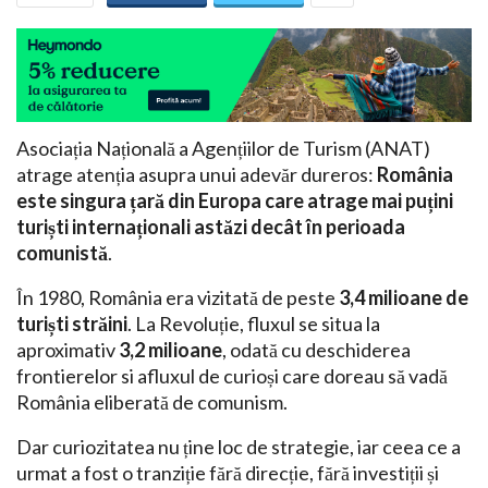
Asociația Națională a Agențiilor de Turism (ANAT)
atrage atenția asupra unui adevăr dureros:
România
este singura țară din Europa care atrage mai puțini
turiști internaționali astăzi decât în perioada
comunistă
.
În 1980, România era vizitată de peste
3,4 milioane de
turiști străini
. La Revoluție, fluxul se situa la
aproximativ
3,2 milioane
, odată cu deschiderea
frontierelor si afluxul de curioși care doreau să vadă
România eliberată de comunism.
Dar curiozitatea nu ține loc de strategie, iar ceea ce a
urmat a fost o tranziție fără direcție, fără investiții și