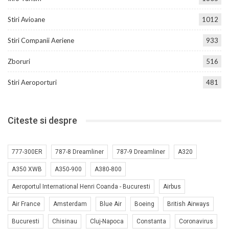
Stiri Avioane
1012
Stiri Companii Aeriene
933
Zboruri
516
Stiri Aeroporturi
481
Citeste si despre
777-300ER
787-8 Dreamliner
787-9 Dreamliner
A320
A350 XWB
A350-900
A380-800
Aeroportul International Henri Coanda - Bucuresti
Airbus
Air France
Amsterdam
Blue Air
Boeing
British Airways
Bucuresti
Chisinau
Cluj-Napoca
Constanta
Coronavirus