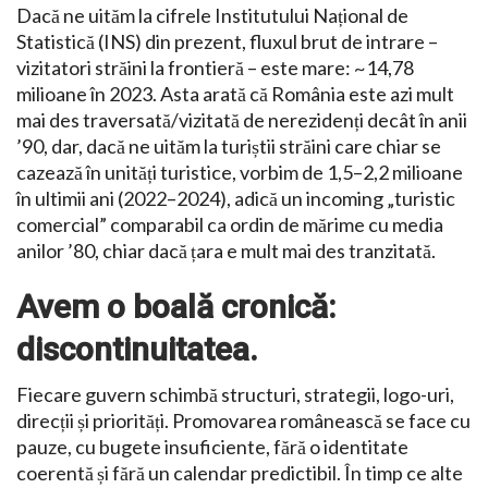
Dacă ne uităm la cifrele Institutului Național de
Statistică (INS) din prezent, fluxul brut de intrare –
vizitatori străini la frontieră – este mare: ~14,78
milioane în 2023. Asta arată că România este azi mult
mai des traversată/vizitată de nerezidenți decât în anii
’90, dar, dacă ne uităm la turiștii străini care chiar se
cazează în unități turistice, vorbim de 1,5–2,2 milioane
în ultimii ani (2022–2024), adică un incoming „turistic
comercial” comparabil ca ordin de mărime cu media
anilor ’80, chiar dacă țara e mult mai des tranzitată.
Avem o boală cronică:
discontinuitatea.
Fiecare guvern schimbă structuri, strategii, logo-uri,
direcții și priorități. Promovarea românească se face cu
pauze, cu bugete insuficiente, fără o identitate
coerentă și fără un calendar predictibil. În timp ce alte