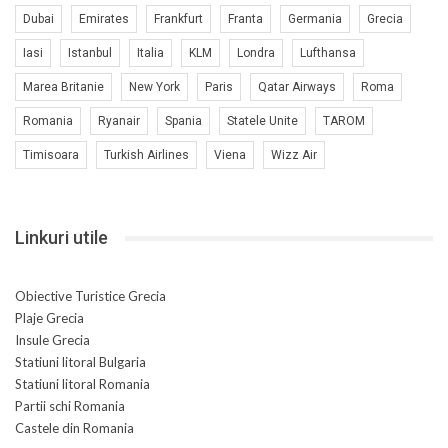
Dubai
Emirates
Frankfurt
Franta
Germania
Grecia
Iasi
Istanbul
Italia
KLM
Londra
Lufthansa
Marea Britanie
New York
Paris
Qatar Airways
Roma
Romania
Ryanair
Spania
Statele Unite
TAROM
Timisoara
Turkish Airlines
Viena
Wizz Air
Linkuri utile
Obiective Turistice Grecia
Plaje Grecia
Insule Grecia
Statiuni litoral Bulgaria
Statiuni litoral Romania
Partii schi Romania
Castele din Romania