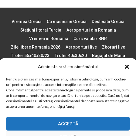
Vremea Grecia
Cu masina in Grecia
Destinatii Grecia
Statiuni litoral Turcia
Aeroporturi din Romania
Vremea in Romania
Curs valutar BNR
Zile libere Romania 2026
Aeroporturi live
Zboruri live
Troler 55x40x20/23
Troler 40x30x20
Bagajul de Mana
Paste 2026
Cele mai bune telefoane
Administrează consimțământul
Vigneta Bulgaria 2026
Statiuni schi Bulgaria
Pentru a oferi cea mai bună experiență, folosim tehnologii, cum ar fi cookie-
Plaje din Europa
Concerte Romania 2025
uri, pentru a stoca și/sau accesa informațiile despre dispozitive.
Asigurare de calatorie
Când se schimba ora în 2026
Consimțământul pentru aceste tehnologii ne permite să procesăm date, cum
ar fi comportamentul de navigare sau ID-uri unice pe acest site. Dacă nu îți dai
Calendar Formula 1 sezon 2026
Boarding Pass
consimțământul sau îți retragi consimțământul dat poate avea afecte negative
Despre AirlinesTravel.ro
Politică cookie-uri (UE)
asupra unor anumite funcționalități și funcții.
Politică cookie-uri (Regatul Unit)
Opt-out preferences
ACCEPTĂ
Cookie Policy (AU)
Politică cookie-uri (ZA)
Politică cookie-uri (Canada)
Politică cookie-uri (BR)