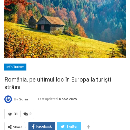
Info Turism
România, pe ultimul loc în Europa la turiști
străini
Last updated
8 nov. 2025
By
Sorin
31
0
Facebook
Twitter
Share