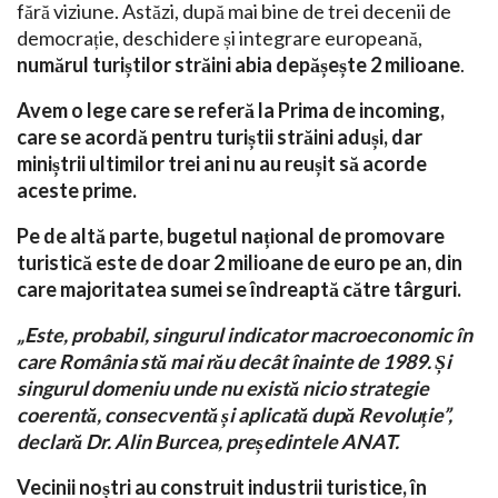
fără viziune. Astăzi, după mai bine de trei decenii de
democrație, deschidere și integrare europeană,
numărul turiștilor străini abia depășește 2 milioane
.
Avem o lege care se referă la Prima de incoming,
care se acordă pentru turiștii străini aduși, dar
miniștrii ultimilor trei ani nu au reușit să acorde
aceste prime.
Pe de altă parte, bugetul național de promovare
turistică este de doar 2 milioane de euro pe an, din
care majoritatea sumei se îndreaptă către târguri.
„Este, probabil, singurul indicator macroeconomic în
care România stă mai rău decât înainte de 1989. Și
singurul domeniu unde nu există nicio strategie
coerentă, consecventă și aplicată după Revoluție”,
declară Dr. Alin Burcea, președintele ANAT.
Vecinii noștri au construit industrii turistice, în