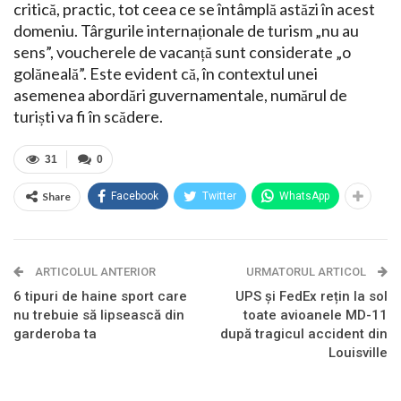
critică, practic, tot ceea ce se întâmplă astăzi în acest
domeniu. Târgurile internaționale de turism „nu au
sens”, voucherele de vacanță sunt considerate „o
golăneală”. Este evident că, în contextul unei
asemenea abordări guvernamentale, numărul de
turiști va fi în scădere.
31
0
Share
Facebook
Twitter
WhatsApp
ARTICOLUL ANTERIOR
URMATORUL ARTICOL
6 tipuri de haine sport care
UPS și FedEx rețin la sol
nu trebuie să lipsească din
toate avioanele MD-11
garderoba ta
după tragicul accident din
Louisville