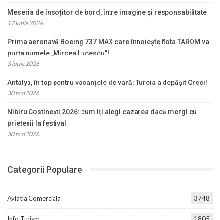
Meseria de însoțitor de bord, între imagine și responsabilitate
17 iunie 2026
Prima aeronavă Boeing 737 MAX care înnoiește flota TAROM va
purta numele „Mircea Lucescu”!
3 iunie 2026
Antalya, în top pentru vacanțele de vară: Turcia a depășit Greci!
30 mai 2026
Nibiru Costinești 2026: cum îți alegi cazarea dacă mergi cu
prietenii la festival
30 mai 2026
Categorii Populare
Aviatia Comerciala
3748
Info Turism
1805