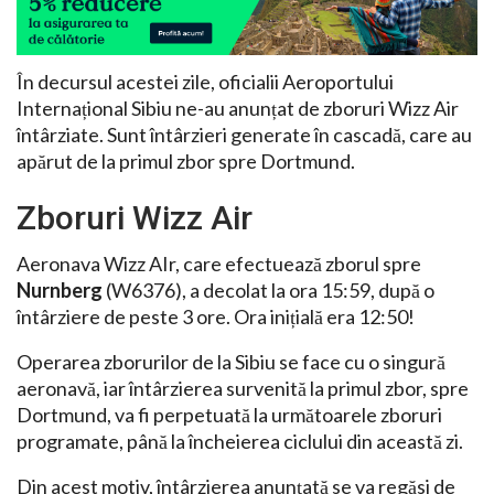
În decursul acestei zile, oficialii Aeroportului
Internațional Sibiu ne-au anunțat de zboruri Wizz Air
întârziate. Sunt întârzieri generate în cascadă, care au
apărut de la primul zbor spre Dortmund.
Zboruri Wizz Air
Aeronava Wizz AIr, care efectuează zborul spre
Nurnberg
(W6376), a decolat la ora 15:59, după o
întârziere de peste 3 ore. Ora inițială era 12:50!
Operarea zborurilor de la Sibiu se face cu o singură
aeronavă, iar întârzierea survenită la primul zbor, spre
Dortmund, va fi perpetuată la următoarele zboruri
programate, până la încheierea ciclului din această zi.
Din acest motiv, întârzierea anunţată se va regăsi de