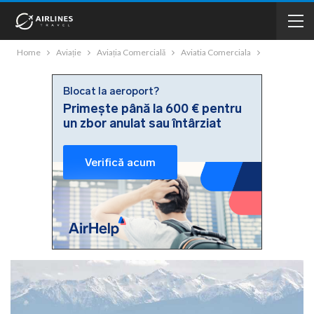
Home
Aviație
Aviația Comercială
Aviatia Comerciala