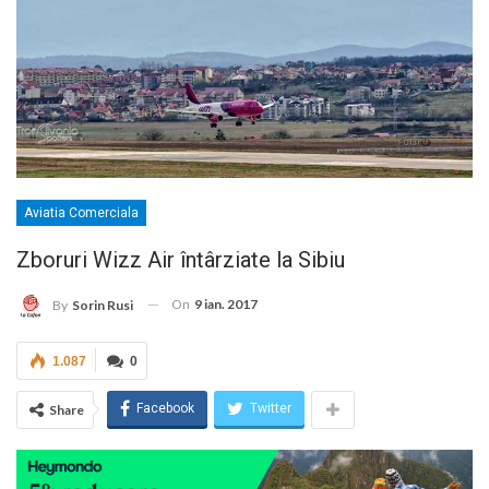
Aviatia Comerciala
Zboruri Wizz Air întârziate la Sibiu
On
9 ian. 2017
By
Sorin Rusi
1.087
0
Facebook
Twitter
Share