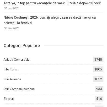
Antalya, în top pentru vacanțele de vară: Turcia a depășit Greci!
30 mai 2026
Nibiru Costinești 2026: cum îți alegi cazarea dacă mergi cu
prietenii la festival
30 mai 2026
Categorii Populare
Aviatia Comerciala
3748
Info Turism
1805
Stiri Avioane
1012
Stiri Companii Aeriene
933
Zboruri
516