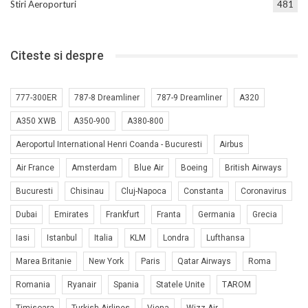
Stiri Aeroporturi
481
Citeste si despre
777-300ER
787-8 Dreamliner
787-9 Dreamliner
A320
A350 XWB
A350-900
A380-800
Aeroportul International Henri Coanda - Bucuresti
Airbus
Air France
Amsterdam
Blue Air
Boeing
British Airways
Bucuresti
Chisinau
Cluj-Napoca
Constanta
Coronavirus
Dubai
Emirates
Frankfurt
Franta
Germania
Grecia
Iasi
Istanbul
Italia
KLM
Londra
Lufthansa
Marea Britanie
New York
Paris
Qatar Airways
Roma
Romania
Ryanair
Spania
Statele Unite
TAROM
Timisoara
Turkish Airlines
Viena
Wizz Air