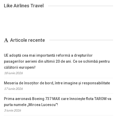
Like Airlines Travel
Articole recente
UE adoptă cea mai importantă reformă a drepturilor
pasagerilor aerieni din ultimii 20 de ani. Ce se schimbă pentru
călătorii europeni!
18 iunie 2026
Meseria de însoțitor de bord, între imagine și responsabilitate
17 iunie 2026
Prima aeronavă Boeing 737 MAX care înnoiește flota TAROM va
purta numele „Mircea Lucescu”!
3 iunie 2026