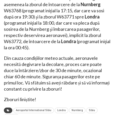
asemenea la zborul de întoarcere de la
Nurnberg
W63768 (programat iniţial la 17:15, dar care va sosi
după ora 19:30) şi la zborul W63771 spre
Londra
(programat iniţial la 18:00, dar care va pleca după
sosirea de la Nurnberg şi îmbarcarea pasagerilor,
respectiv deservirea aeronavei), implicit la zborul
W63772, de întoarcere de la
Londra
(programat iniţial
la ora 00:45).
Din cauza condițiilor meteo actuale, aeronavele
necesită degivrare la decolare, proces care poate
duce la întârziere/zbor de 30 de minute, ocazional
chiar 60 de minute. Siguranța pasagerilor este pe
primul loc. Vă sfătuim să aveți răbdare și să vă informați
constant cu privire la zboruri!
Zboruri liniștite!
Aeroportul International Sibiu
Londra
Nurnberg
Sibiu