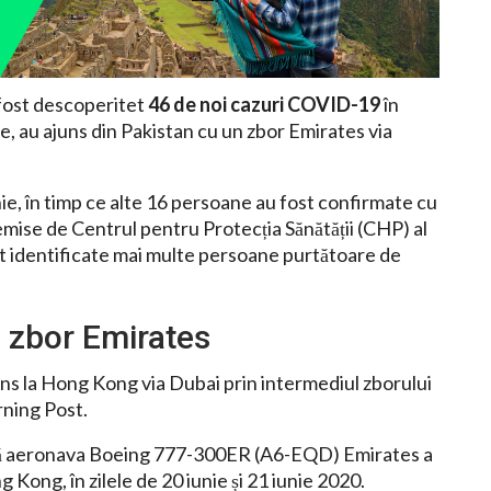
 fost descoperitet
46 de noi cazuri COVID-19
în
e, au ajuns din Pakistan cu un zbor Emirates via
nie, în timp ce alte 16 persoane au fost confirmate cu
mise de Centrul pentru Protecția Sănătății (CHP) al
 fost identificate mai multe persoane purtătoare de
 zbor Emirates
juns la Hong Kong via Dubai prin intermediul zborului
ning Post.
că aeronava Boeing 777-300ER (A6-EQD) Emirates a
Kong, în zilele de 20 iunie și 21 iunie 2020.