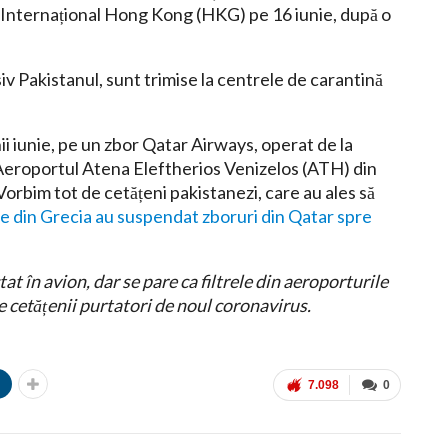
l Internațional Hong Kong (HKG) pe 16 iunie, după o
usiv Pakistanul, sunt trimise la centrele de carantină
nii iunie, pe un zbor Qatar Airways, operat de la
eroportul Atena Eleftherios Venizelos (ATH) din
Vorbim tot de cetățeni pakistanezi, care au ales să
le din Grecia au suspendat zboruri din Qatar spre
t în avion, dar se pare ca filtrele din aeroporturile
 cetățenii purtatori de noul coronavirus.
n
7.098
0