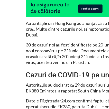
Autoritățile din Hong Kong au anunțat că au
oraș. Multe dintre cazurile noi, asimptomatic
Dubai.
30 de cazuri noi au fost identificate pe 20 iu
noul coronavirus pe 21 iunie. Documentele e
orașului arată că, în 20 iunie și 21 iunie, au
virus, acestea venind din Pakistan.
Cazuri de COVID-19 pe un
Autoritățile au declarat că 29 de cazuri au a
EK380 Emirates, a raportat South China Mor
Datele Flightradar24.com confirmă faptul 
operat zborurile EK380, pe ruta Dubai – Hong 