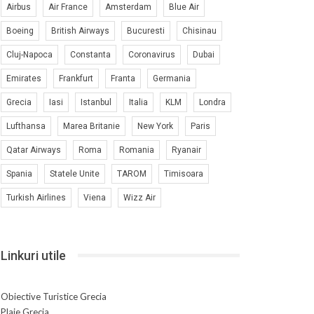
Airbus
Air France
Amsterdam
Blue Air
Boeing
British Airways
Bucuresti
Chisinau
Cluj-Napoca
Constanta
Coronavirus
Dubai
Emirates
Frankfurt
Franta
Germania
Grecia
Iasi
Istanbul
Italia
KLM
Londra
Lufthansa
Marea Britanie
New York
Paris
Qatar Airways
Roma
Romania
Ryanair
Spania
Statele Unite
TAROM
Timisoara
Turkish Airlines
Viena
Wizz Air
Linkuri utile
Obiective Turistice Grecia
Plaje Grecia