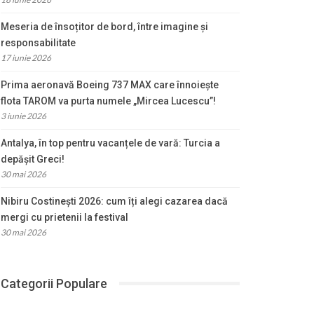
Meseria de însoțitor de bord, între imagine și
responsabilitate
17 iunie 2026
Prima aeronavă Boeing 737 MAX care înnoiește
flota TAROM va purta numele „Mircea Lucescu”!
3 iunie 2026
Antalya, în top pentru vacanțele de vară: Turcia a
depășit Greci!
30 mai 2026
Nibiru Costinești 2026: cum îți alegi cazarea dacă
mergi cu prietenii la festival
30 mai 2026
Categorii Populare