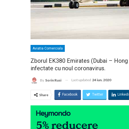
Aviatia Comerciala
Zborul EK380 Emirates (Dubai – Hong 
infectate cu noul coronavirus.
Last updated
24 iun. 2020
By
Sorin Rusi
Facebook
Twitter
Linked
Share