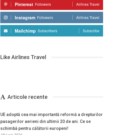
Pinterest
Followers
Airlines Travel
Instagram
Followers
Airlines Travel
Mailchimp
Subscribers
Subscribe
Like Airlines Travel
Articole recente
UE adoptă cea mai importantă reformă a drepturilor
pasagerilor aerieni din ultimii 20 de ani. Ce se
schimbă pentru călătorii europeni!
18 iunie 2026