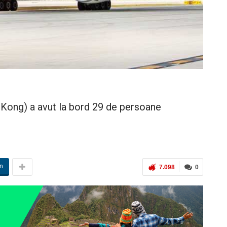
Kong) a avut la bord 29 de persoane
in
7.098
0