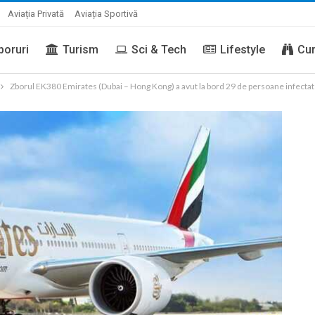
Aviația Privată
Aviația Sportivă
boruri
Turism
Sci & Tech
Lifestyle
Cur
Zborul EK380 Emirates (Dubai – Hong Kong) a avut la bord 29 de persoane infectat