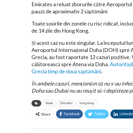
Emirates a reluat zborurile către Aeroportu
pauză de aproximativ 2 săptămâni
Toate sosirile din zonele cu risc ridicat, incl
de 14 zile din Hong Kong.
Și acest caz nu este singular. La începutul lu
Aeroportul Internațional Doha (DOH) spre A
Grecia, au fost raportate 12 cazuri pozitive. 
călătorească spre Atena via Doha.
Autorități
Grecia timp de două săptămâni
.
În ambele cazuri, menționăm că nu s-au infecta
Doha sau Dubai nu au reușit să-i depisteze pe
Dubai
Emirates
hong kong
Share
Facebook
Twitter
Linkedi