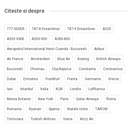
Citeste si despre
777-300ER
787-8 Dreamliner
787-9 Dreamliner
A320
A350 XWB
A350-900
A380-800
Aeroportul International Henri Coanda - Bucuresti
Airbus
Air France
Amsterdam
Blue Air
Boeing
British Airways
Bucuresti
Chisinau
Cluj-Napoca
Constanta
Coronavirus
Dubai
Emirates
Frankfurt
Franta
Germania
Grecia
Iasi
Istanbul
Italia
KLM
Londra
Lufthansa
Marea Britanie
New York
Paris
Qatar Airways
Roma
Romania
Ryanair
Spania
Statele Unite
TAROM
Timisoara
Turkish Airlines
Viena
Wizz Air