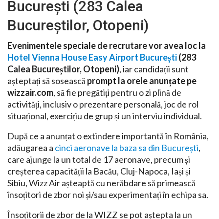
București (283 Calea
Bucureștilor, Otopeni)
Evenimentele speciale de recrutare vor avea loc la
Hotel Vienna House Easy Airport București
(283
Calea Bucureștilor, Otopeni)
, iar candidații sunt
așteptați să sosească
prompt la orele anunțate pe
wizzair.com
, să fie pregătiți pentru o zi plină de
activități, inclusiv o prezentare personală, joc de rol
situațional, exercițiu de grup și un interviu individual.
După ce a anunțat o extindere importantă în România,
adăugarea a
cinci aeronave la baza sa din București
,
care ajunge la un total de 17 aeronave, precum și
creșterea capacității la Bacău, Cluj-Napoca, Iași și
Sibiu, Wizz Air așteaptă cu nerăbdare să primească
însoțitori de zbor noi și/sau experimentați în echipa sa.
Însoțitorii de zbor de la WIZZ se pot aștepta la un