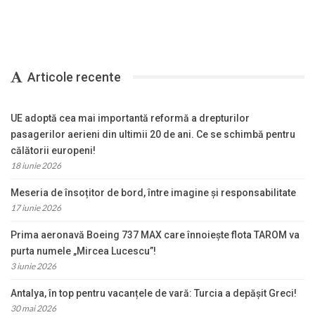
Articole recente
UE adoptă cea mai importantă reformă a drepturilor
pasagerilor aerieni din ultimii 20 de ani. Ce se schimbă pentru
călătorii europeni!
18 iunie 2026
Meseria de însoțitor de bord, între imagine și responsabilitate
17 iunie 2026
Prima aeronavă Boeing 737 MAX care înnoiește flota TAROM va
purta numele „Mircea Lucescu”!
3 iunie 2026
Antalya, în top pentru vacanțele de vară: Turcia a depășit Greci!
30 mai 2026