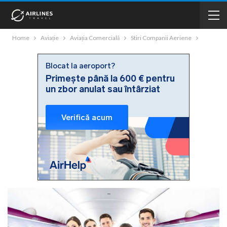
Home
Aviație
Aviația Comercială
Stiri Companii Aeriene