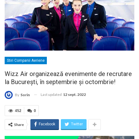
Stiri Companii Aeriene
Wizz Air organizează evenimente de recrutare
la București, în septembrie și octombrie!
Last updated
12 sept. 2022
By
Sorin
452
0
Facebook
Twitter
Share