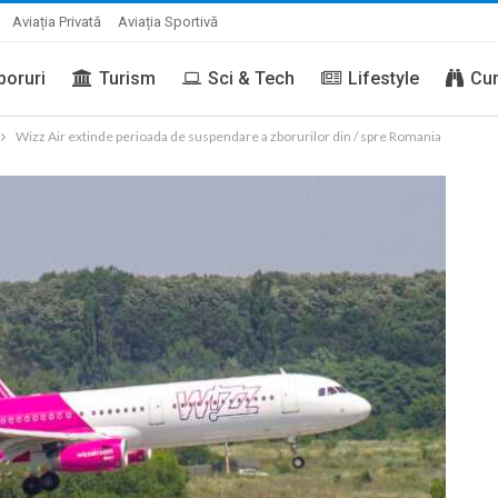
Aviația Privată
Aviația Sportivă
boruri
Turism
Sci & Tech
Lifestyle
Cur
Wizz Air extinde perioada de suspendare a zborurilor din / spre Romania