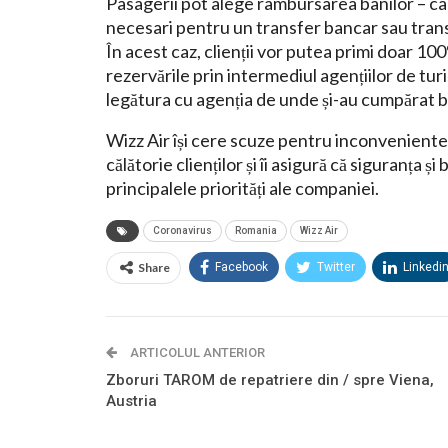
Pasagerii pot alege rambursarea banilor – care
necesari pentru un transfer bancar sau trans
În acest caz, clienții vor putea primi doar 100
rezervările prin intermediul agențiilor de turi
legătura cu agenția de unde și-au cumpărat b
Wizz Air își cere scuze pentru inconvenientel
călătorie clienților și îi asigură că siguranța ș
principalele priorități ale companiei.
Coronavirus
Romania
Wizz Air
Share
Facebook
Twitter
Linkedi
ARTICOLUL ANTERIOR
Zboruri TAROM de repatriere din / spre Viena,
Austria