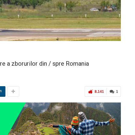
e a zborurilor din / spre Romania
in
8.141
1