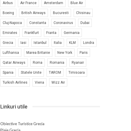
Airbus
Air France
Amsterdam
Blue Air
Boeing
British Airways
Bucuresti
Chisinau
Cluj-Napoca
Constanta
Coronavirus
Dubai
Emirates
Frankfurt
Franta
Germania
Grecia
Iasi
Istanbul
Italia
KLM
Londra
Lufthansa
Marea Britanie
New York
Paris
Qatar Airways
Roma
Romania
Ryanair
Spania
Statele Unite
TAROM
Timisoara
Turkish Airlines
Viena
Wizz Air
Linkuri utile
Obiective Turistice Grecia
Plaje Grecia