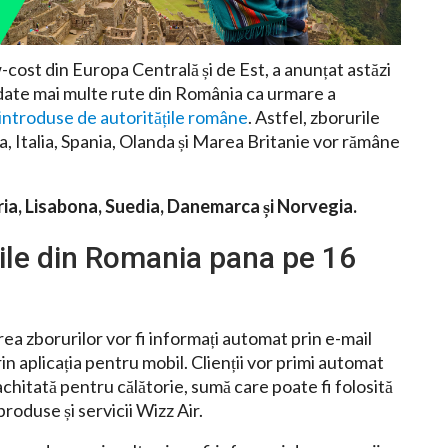
cost din Europa Centrală și de Est, a anunțat astăzi
date mai multe rute din România ca urmare a
e, introduse de autoritățile române
. Astfel, zborurile
a, Italia, Spania, Olanda și Marea Britanie vor rămâne
ia, Lisabona, Suedia, Danemarca și Norvegia.
ile din Romania pana pe 16
a zborurilor vor fi informați automat prin e-mail
n aplicația pentru mobil. Clienții vor primi automat
chitată pentru călătorie, sumă care poate fi folosită
roduse și servicii Wizz Air.