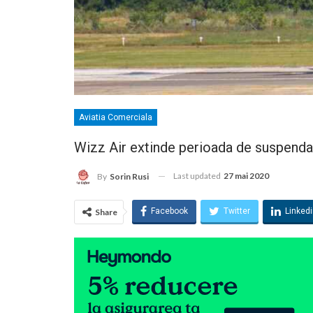
Aviatia Comerciala
Wizz Air extinde perioada de suspendar
Last updated
27 mai 2020
By
Sorin Rusi
Facebook
Twitter
Linked
Share