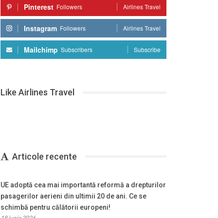
Pinterest
Followers
Airlines Travel
Instagram
Followers
Airlines Travel
Mailchimp
Subscribers
Subscribe
Like Airlines Travel
Articole recente
UE adoptă cea mai importantă reformă a drepturilor
pasagerilor aerieni din ultimii 20 de ani. Ce se
schimbă pentru călătorii europeni!
18 iunie 2026