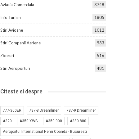
Aviatia Comerciala
3748
Info Turism
1805
Stiri Avioane
1012
Stiri Companii Aeriene
933
Zboruri
516
Stiri Aeroporturi
481
Citeste si despre
777-300ER
787-8 Dreamliner
787-9 Dreamliner
A320
A350 XWB
A350-900
A380-800
Aeroportul International Henri Coanda - Bucuresti