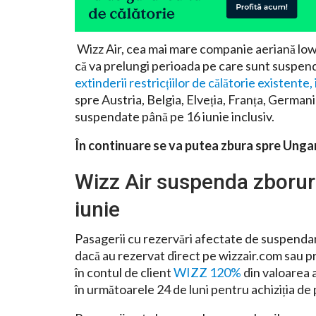
Wizz Air, cea mai mare companie aeriană low-
că va prelungi perioada pe care sunt suspen
extinderii restricțiilor de călătorie existent
spre Austria, Belgia, Elveția, Franța, Germani
suspendate până pe 16 iunie inclusiv.
În continuare se va putea zbura spre Ungar
Wizz Air suspenda zborur
iunie
Pasagerii cu rezervări afectate de suspendare
dacă au rezervat direct pe wizzair.com sau pri
în contul de client
WIZZ 120%
din valoarea a
în următoarele 24 de luni pentru achiziția de p