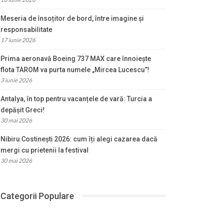
Meseria de însoțitor de bord, între imagine și
responsabilitate
17 iunie 2026
Prima aeronavă Boeing 737 MAX care înnoiește
flota TAROM va purta numele „Mircea Lucescu”!
3 iunie 2026
Antalya, în top pentru vacanțele de vară: Turcia a
depășit Greci!
30 mai 2026
Nibiru Costinești 2026: cum îți alegi cazarea dacă
mergi cu prietenii la festival
30 mai 2026
Categorii Populare