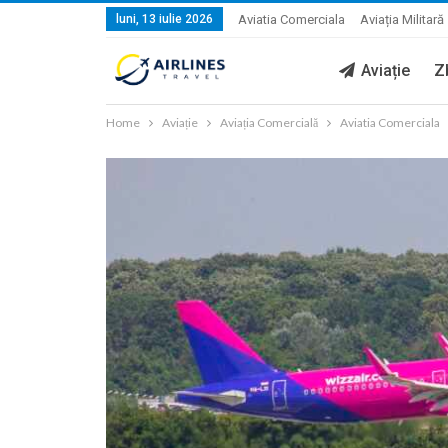
luni, 13 iulie 2026
Aviatia Comerciala
Aviația Militară
Aviație
Z
Home
Aviație
Aviația Comercială
Aviatia Comerciala