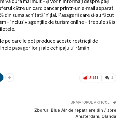
 va dura mai mult – și vor fi informați despre pașii
ferul către un card bancar printr-un e-mail separat.
% din suma achitată inițial. Pasagerii care și-au făcut
sm – inclusiv agențiile de turism online – trebuie să ia
iletele.
e pe care le pot produce aceste restricții de
i binele pasagerilor și ale echipajului rămân
n
8.141
1
URMATORUL ARTICOL
Zboruri Blue Air de repatriere din / spre
Amsterdam, Olanda