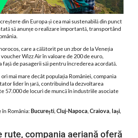
 creștere din Europa și cea mai sustenabilă din punct
ntată să anunțe o realizare importantă, transportând
România.
orocos, care a călătorit pe un zbor de la Veneția
n voucher Wizz Air în valoare de 200 de euro,
față de pasagerii săi pentru încrederea acordată.
 ori mai mare decât populația României, compania
tator lider în țară, contribuind la dezvoltarea
te 57.000 de locuri de muncă în industriile asociate
e în România:
București
,
Cluj-Napoca
,
Craiova
,
Iași
,
e rute, compania aeriană oferă