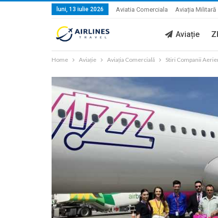
luni, 13 iulie 2026
Aviatia Comerciala
Aviația Militară
Aviație
Z
Home
Aviație
Aviația Comercială
Stiri Companii Aeri