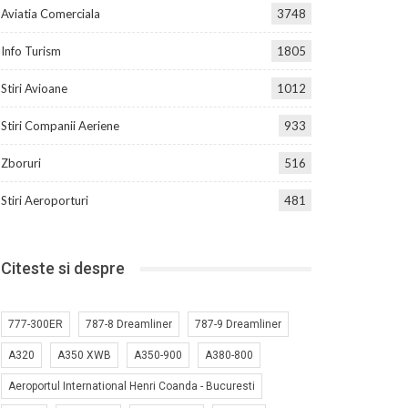
Aviatia Comerciala
3748
Info Turism
1805
Stiri Avioane
1012
Stiri Companii Aeriene
933
Zboruri
516
Stiri Aeroporturi
481
Citeste si despre
777-300ER
787-8 Dreamliner
787-9 Dreamliner
A320
A350 XWB
A350-900
A380-800
Aeroportul International Henri Coanda - Bucuresti