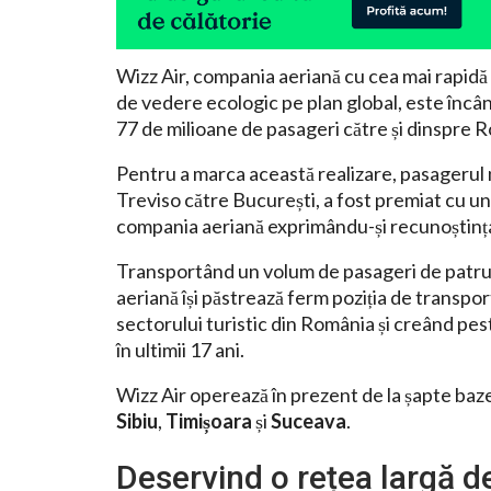
Wizz Air, compania aeriană cu cea mai rapidă
de vedere ecologic pe plan global, este încâ
77 de milioane de pasageri către și dinspre 
Pentru a marca această realizare, pasagerul n
Treviso către București, a fost premiat cu u
compania aeriană exprimându-și recunoștința 
Transportând un volum de pasageri de patru
aeriană își păstrează ferm poziția de transpor
sectorului turistic din România și creând pes
în ultimii 17 ani.
Wizz Air operează în prezent de la șapte baz
Sibiu
,
Timișoara
și
Suceava
.
Deservind o rețea largă d