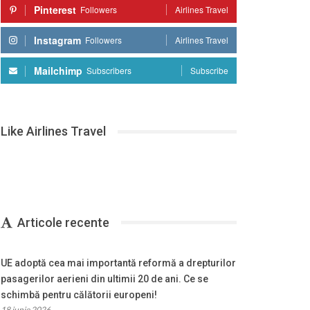
Pinterest
Followers
Airlines Travel
Instagram
Followers
Airlines Travel
Mailchimp
Subscribers
Subscribe
Like Airlines Travel
Articole recente
UE adoptă cea mai importantă reformă a drepturilor
pasagerilor aerieni din ultimii 20 de ani. Ce se
schimbă pentru călătorii europeni!
18 iunie 2026