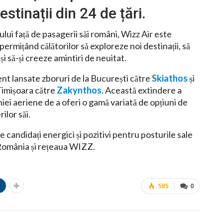
stinații din 24 de țări.
lui față de pasagerii săi români, Wizz Air este
ermițând călătorilor să exploreze noi destinații, să
 și să-și creeze amintiri de neuitat.
ent lansate zboruri de la București către
Skiathos
și
 Timișoara către
Zakynthos
. Această extindere a
ei aeriene de a oferi o gamă variată de opțiuni de
ilor săi.
candidați energici și pozitivi pentru posturile sale
n România și rețeaua WIZZ.
n
585
0