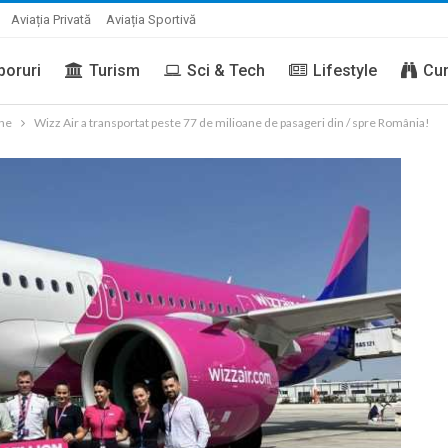
Aviația Privată
Aviația Sportivă
boruri
Turism
Sci & Tech
Lifestyle
Cur
ene
Wizz Air a transportat peste 77 de milioane de pasageri din / spre România!