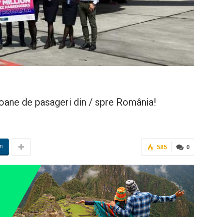
ioane de pasageri din / spre România!
in
585
0