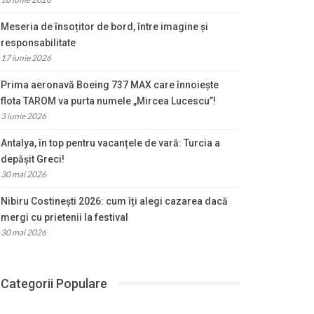
Meseria de însoțitor de bord, între imagine și
responsabilitate
17 iunie 2026
Prima aeronavă Boeing 737 MAX care înnoiește
flota TAROM va purta numele „Mircea Lucescu”!
3 iunie 2026
Antalya, în top pentru vacanțele de vară: Turcia a
depășit Greci!
30 mai 2026
Nibiru Costinești 2026: cum îți alegi cazarea dacă
mergi cu prietenii la festival
30 mai 2026
Categorii Populare