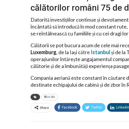
călătorilor români 75 de de
Datorită investițiilor continue și devotamentu
încântată să introducă în mod constant rute, p
se reîntâlnească cu familiile și cu cei dragi lor
Călătorii se pot bucura acum de cele mai rec
Luxemburg
, de la Iași către
Istanbul
și de la
operațiunilor întărește angajamentul compani
călătorie și de a îmbunătăți experiența pasager
Compania aeriană este constant în căutare de 
destinate echipajului de cabină și de zbor î
Wizz Air
Share
Facebook
Twitter
Linkedi