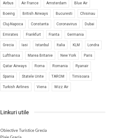
Airbus
Air France
Amsterdam
Blue Air
Boeing
British Airways
Bucuresti
Chisinau
Cluj-Napoca
Constanta
Coronavirus
Dubai
Emirates
Frankfurt
Franta
Germania
Grecia
Iasi
Istanbul
Italia
KLM
Londra
Lufthansa
Marea Britanie
New York
Paris
Qatar Airways
Roma
Romania
Ryanair
Spania
Statele Unite
TAROM
Timisoara
Turkish Airlines
Viena
Wizz Air
Linkuri utile
Obiective Turistice Grecia
Plaje Grecia