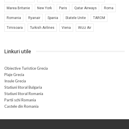
Marea Britanie
New York
Paris
Qatar Airways
Roma
Romania
Ryanair
Spania
Statele Unite
TAROM
Timisoara
Turkish Airlines
Viena
Wizz Air
Linkuri utile
Obiective Turistice Grecia
Plaje Grecia
Insule Grecia
Statiuni litoral Bulgaria
Statiuni litoral Romania
Partii schi Romania
Castele din Romania