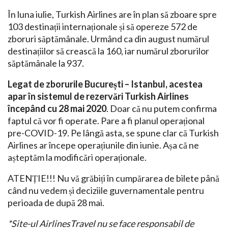
În luna iulie, Turkish Airlines are în plan să zboare spre
103 destinații internaționale și să opereze 572 de
zboruri săptămânale. Urmând ca din august numărul
destinațiilor să crească la 160, iar numărul zborurilor
săptămânale la 937.
Legat de zborurile București – Istanbul, acestea
apar în sistemul de rezervări Turkish Airlines
începând cu 28 mai 2020
. Doar că nu putem confirma
faptul că vor fi operate. Pare a fi planul operațional
pre-COVID-19. Pe lângă asta, se spune clar că Turkish
Airlines ar începe operațiunile din iunie. Așa că ne
așteptăm la modificări operaționale.
ATENȚIE!!! Nu vă grăbiți în cumpărarea de bilete până
când nu vedem și deciziile guvernamentale pentru
perioada de după 28 mai.
*Site-ul AirlinesTravel nu se face responsabil de