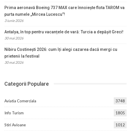
Prima aeronavă Boeing 737 MAX care înnoiește flota TAROM va
purta numele „Mircea Lucescu”!
3 iunie 2026
Antalya, în top pentru vacanțele de vară: Turcia a depășit Greci!
30 mai 2026
Nibiru Costinești 2026: cum îți alegi cazarea dacă mergi cu
prietenii la festival
30 mai 2026
Categorii Populare
Aviatia Comerciala
3748
Info Turism
1805
Stiri Avioane
1012