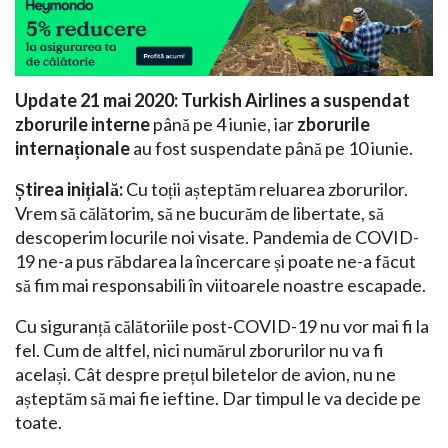
Update 21 mai 2020:
Turkish Airlines a suspendat
zborurile interne
până pe 4 iunie, iar
zborurile
internaționale
au fost suspendate până pe 10 iunie.
Știrea inițială:
Cu toții așteptăm reluarea zborurilor.
Vrem să călătorim, să ne bucurăm de libertate, să
descoperim locurile noi visate. Pandemia de COVID-
19 ne-a pus răbdarea la încercare și poate ne-a făcut
să fim mai responsabili în viitoarele noastre escapade.
Cu siguranță călătoriile post-COVID-19 nu vor mai fi la
fel. Cum de altfel, nici numărul zborurilor nu va fi
același. Cât despre prețul biletelor de avion, nu ne
așteptăm să mai fie ieftine. Dar timpul le va decide pe
toate.