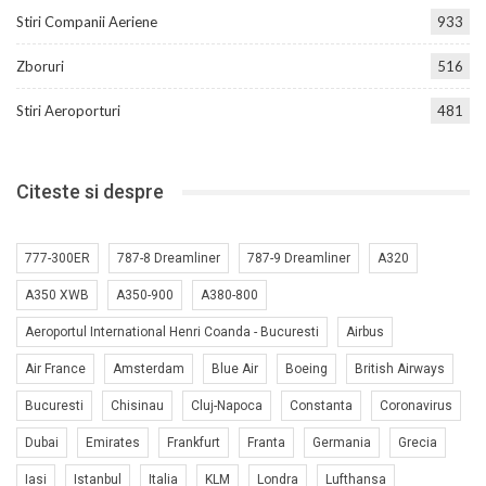
Stiri Companii Aeriene
933
Zboruri
516
Stiri Aeroporturi
481
Citeste si despre
777-300ER
787-8 Dreamliner
787-9 Dreamliner
A320
A350 XWB
A350-900
A380-800
Aeroportul International Henri Coanda - Bucuresti
Airbus
Air France
Amsterdam
Blue Air
Boeing
British Airways
Bucuresti
Chisinau
Cluj-Napoca
Constanta
Coronavirus
Dubai
Emirates
Frankfurt
Franta
Germania
Grecia
Iasi
Istanbul
Italia
KLM
Londra
Lufthansa