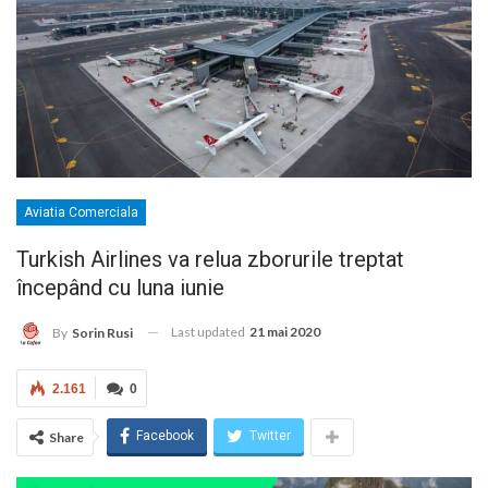
Aviatia Comerciala
Turkish Airlines va relua zborurile treptat
începând cu luna iunie
Last updated
21 mai 2020
By
Sorin Rusi
2.161
0
Facebook
Twitter
Share