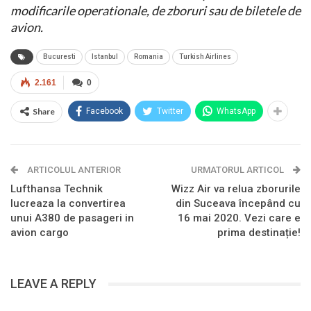
modificarile operationale, de zboruri sau de biletele de
avion.
Bucuresti
Istanbul
Romania
Turkish Airlines
2.161
0
Share
Facebook
Twitter
WhatsApp
ARTICOLUL ANTERIOR
URMATORUL ARTICOL
Lufthansa Technik
Wizz Air va relua zborurile
lucreaza la convertirea
din Suceava începând cu
unui A380 de pasageri in
16 mai 2020. Vezi care e
avion cargo
prima destinație!
LEAVE A REPLY