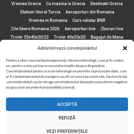
Vremea Grecia
Cu masina in Grecia
Destinatii Grecia
Statiuni litoral Turcia
Aeroporturi din Romania
Vremea in Romania
Curs valutar BNR
Zile libere Romania 2026
Aeroporturi live
Zboruri live
Troler 55x40x20/23
Troler 40x30x20
Bagajul de Mana
Paste 2026
Cele mai bune telefoane
Administrează consimțământul
Vigneta Bulgaria 2026
Statiuni schi Bulgaria
Pentru a oferi cea mai bună experiență, folosim tehnologii, cum ar fi cookie-
Plaje din Europa
Concerte Romania 2025
uri, pentru a stoca și/sau accesa informațiile despre dispozitive.
Asigurare de calatorie
Când se schimba ora în 2026
Consimțământul pentru aceste tehnologii ne permite să procesăm date, cum
ar fi comportamentul de navigare sau ID-uri unice pe acest site. Dacă nu îți dai
Calendar Formula 1 sezon 2026
Boarding Pass
consimțământul sau îți retragi consimțământul dat poate avea afecte negative
Despre AirlinesTravel.ro
Politică cookie-uri (UE)
asupra unor anumite funcționalități și funcții.
Politică cookie-uri (Regatul Unit)
Opt-out preferences
ACCEPTĂ
Cookie Policy (AU)
Politică cookie-uri (ZA)
Politică cookie-uri (Canada)
Politică cookie-uri (BR)
REFUZĂ
2012 - 2025 © Toate drepturile rezervate
VEZI PREFERINȚELE