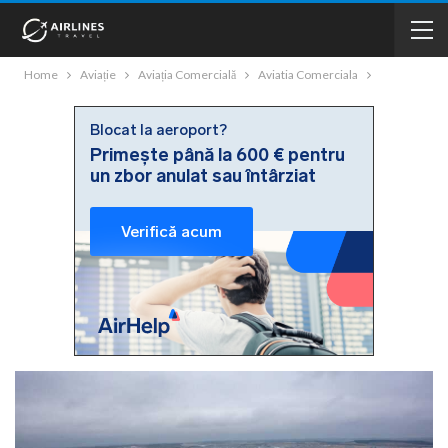
Home
Aviație
Aviația Comercială
Aviatia Comerciala