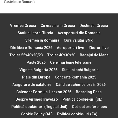
Castele din Romania
Vremea Grecia
Cu masina in Grecia
Destinatii Grecia
Statiuni litoral Turcia
Aeroporturi din Romania
Vremea in Romania
Curs valutar BNR
Zile libere Romania 2026
Aeroporturi live
Zboruri live
Troler 55x40x20/23
Troler 40x30x20
Bagajul de Mana
Paste 2026
Cele mai bune telefoane
Vigneta Bulgaria 2026
Statiuni schi Bulgaria
Plaje din Europa
Concerte Romania 2025
Asigurare de calatorie
Când se schimba ora în 2026
Calendar Formula 1 sezon 2026
Boarding Pass
Despre AirlinesTravel.ro
Politică cookie-uri (UE)
Politică cookie-uri (Regatul Unit)
Opt-out preferences
Cookie Policy (AU)
Politică cookie-uri (ZA)