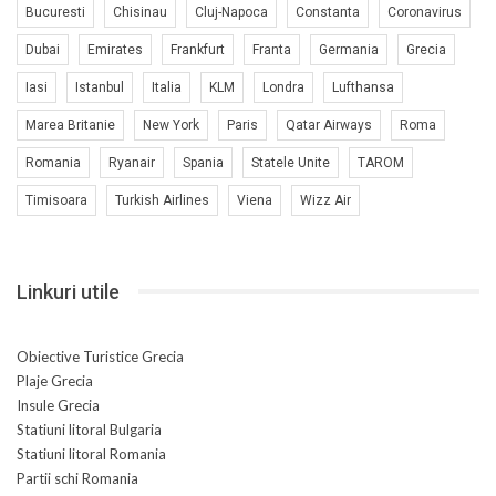
Bucuresti
Chisinau
Cluj-Napoca
Constanta
Coronavirus
Dubai
Emirates
Frankfurt
Franta
Germania
Grecia
Iasi
Istanbul
Italia
KLM
Londra
Lufthansa
Marea Britanie
New York
Paris
Qatar Airways
Roma
Romania
Ryanair
Spania
Statele Unite
TAROM
Timisoara
Turkish Airlines
Viena
Wizz Air
Linkuri utile
Obiective Turistice Grecia
Plaje Grecia
Insule Grecia
Statiuni litoral Bulgaria
Statiuni litoral Romania
Partii schi Romania