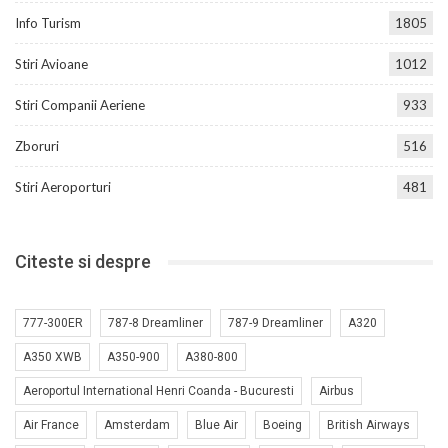
Info Turism
1805
Stiri Avioane
1012
Stiri Companii Aeriene
933
Zboruri
516
Stiri Aeroporturi
481
Citeste si despre
777-300ER
787-8 Dreamliner
787-9 Dreamliner
A320
A350 XWB
A350-900
A380-800
Aeroportul International Henri Coanda - Bucuresti
Airbus
Air France
Amsterdam
Blue Air
Boeing
British Airways