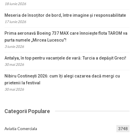
18 iunie 2026
Meseria de însoțitor de bord, între imagine și responsabilitate
17 iunie 2026
Prima aeronavă Boeing 737 MAX care înnoiește flota TAROM va
purta numele „Mircea Lucescu”!
3 iunie 2026
Antalya, în top pentru vacanțele de vară: Turcia a depășit Greci!
30 mai 2026
Nibiru Costinești 2026: cum îți alegi cazarea dacă mergi cu
prietenii la festival
30 mai 2026
Categorii Populare
Aviatia Comerciala
3748