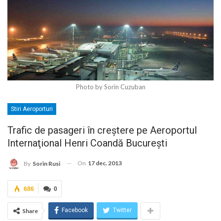
Photo by Sorin Cuzuban
Stiri Aeroporturi
Trafic de pasageri în creştere pe Aeroportul
Internaţional Henri Coandă Bucureşti
On
17 dec. 2013
By
Sorin Rusi
686
0
Facebook
Twitter
Share