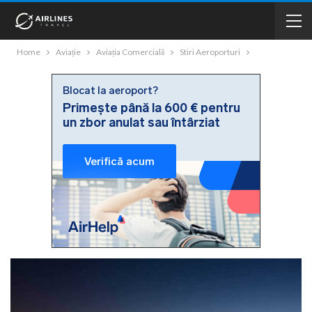
Home
Aviație
Aviația Comercială
Stiri Aeroporturi