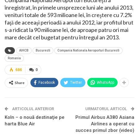
Compania Naţională Aeroporturi Bucureşti a
înregistrat, în primele unsprezece luni ale anului 2013,
venituri totale de 593 milioane lei, în creştere cu 7.2%
faţă de aceeaşi perioadă a anului 2012, iar profitul brut
s-a ridicat la 90 milioane lei, de aproape patru ori mai
mare decât cel bugetat pentru întregul an 2013.
AIHCB
Bucuresti
Compania Nationala Aeroporturi Bucuresti
Romania
686
0
Share
Facebook
Twitter
WhatsApp
ARTICOLUL ANTERIOR
URMATORUL ARTICOL
Koln – o nouă destinaţie pe
Primul Airbus A380 Asiana
harta Blue Air
Airlines a operat cu
succes primul zbor (video)