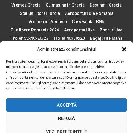
Vremea Grecia
Cu masina in Grecia
Destinatii Grecia
Statiuni litoral Turcia
Aeroporturi din Romania
Vremea in Romania
Curs valutar BNR
Zile libere Romania 2026
Aeroporturi live
Zboruri live
Troler 55x40x20/23
Troler 40x30x20
Bagajul de Mana
Paste 2026
Cele mai bune telefoane
Administrează consimțământul
Vigneta Bulgaria 2026
Statiuni schi Bulgaria
Pentru a oferi cea mai bună experiență, folosim tehnologii, cum ar fi cookie-
Plaje din Europa
Concerte Romania 2025
uri, pentru a stoca și/sau accesa informațiile despre dispozitive.
Asigurare de calatorie
Când se schimba ora în 2026
Consimțământul pentru aceste tehnologii ne permite să procesăm date, cum
ar fi comportamentul de navigare sau ID-uri unice pe acest site. Dacă nu îți dai
Calendar Formula 1 sezon 2026
Boarding Pass
consimțământul sau îți retragi consimțământul dat poate avea afecte negative
Despre AirlinesTravel.ro
Politică cookie-uri (UE)
asupra unor anumite funcționalități și funcții.
Politică cookie-uri (Regatul Unit)
Opt-out preferences
ACCEPTĂ
Cookie Policy (AU)
Politică cookie-uri (ZA)
Politică cookie-uri (Canada)
Politică cookie-uri (BR)
REFUZĂ
2012 - 2025 © Toate drepturile rezervate
VEZI PREFERINȚELE