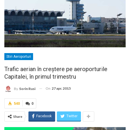
Stiri Aeroporturi
Trafic aerian în creştere pe aeroporturile
Capitalei, în primul trimestru
On
27 apr. 2015
By
Sorin Rusi
540
0
Facebook
Twitter
Share