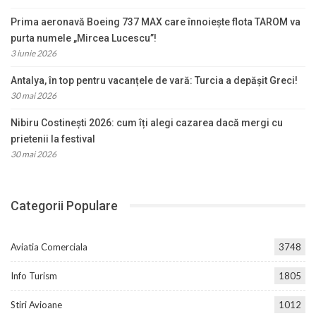
Prima aeronavă Boeing 737 MAX care înnoiește flota TAROM va
purta numele „Mircea Lucescu”!
3 iunie 2026
Antalya, în top pentru vacanțele de vară: Turcia a depășit Greci!
30 mai 2026
Nibiru Costinești 2026: cum îți alegi cazarea dacă mergi cu
prietenii la festival
30 mai 2026
Categorii Populare
Aviatia Comerciala
3748
Info Turism
1805
Stiri Avioane
1012