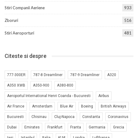
Stiri Companii Aeriene
933
Zboruri
516
Stiri Aeroporturi
481
Citeste si despre
777-300ER
787-8 Dreamliner
787-9 Dreamliner
A320
A350 XWB
A350-900
A380-800
Aeroportul International Henri Coanda - Bucuresti
Airbus
Air France
Amsterdam
Blue Air
Boeing
British Airways
Bucuresti
Chisinau
Cluj-Napoca
Constanta
Coronavirus
Dubai
Emirates
Frankfurt
Franta
Germania
Grecia
Iasi
Istanbul
Italia
KLM
Londra
Lufthansa