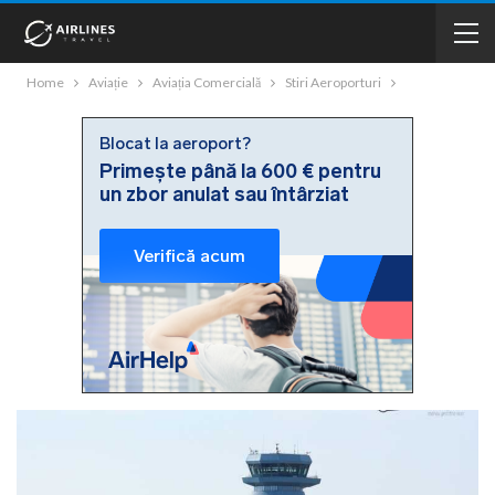
Home
Aviație
Aviația Comercială
Stiri Aeroporturi