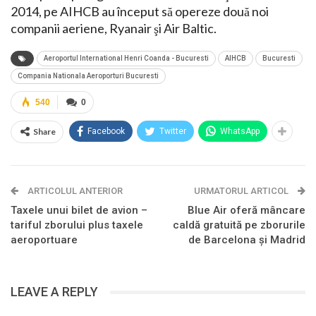
2014, pe AIHCB au început să opereze două noi
companii aeriene, Ryanair şi Air Baltic.
Aeroportul International Henri Coanda - Bucuresti
AIHCB
Bucuresti
Compania Nationala Aeroporturi Bucuresti
540
0
Share
Facebook
Twitter
WhatsApp
ARTICOLUL ANTERIOR
URMATORUL ARTICOL
Taxele unui bilet de avion –
Blue Air oferă mâncare
tariful zborului plus taxele
caldă gratuită pe zborurile
aeroportuare
de Barcelona şi Madrid
LEAVE A REPLY