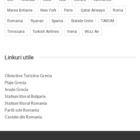
Marea Britanie
New York
Paris
Qatar Airways
Roma
Romania
Ryanair
Spania
Statele Unite
TAROM
Timisoara
Turkish Airlines
Viena
Wizz Air
Linkuri utile
Obiective Turistice Grecia
Plaje Grecia
Insule Grecia
Statiuni litoral Bulgaria
Statiuni litoral Romania
Partii schi Romania
Castele din Romania