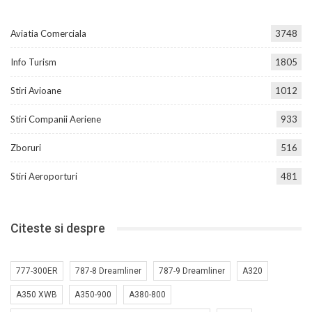
Aviatia Comerciala
3748
Info Turism
1805
Stiri Avioane
1012
Stiri Companii Aeriene
933
Zboruri
516
Stiri Aeroporturi
481
Citeste si despre
777-300ER
787-8 Dreamliner
787-9 Dreamliner
A320
A350 XWB
A350-900
A380-800