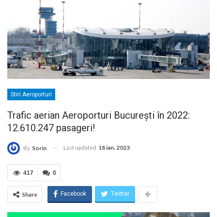
Stiri Aeroporturi
Trafic aerian Aeroporturi București în 2022:
12.610.247 pasageri!
Last updated
18 ian. 2023
By
Sorin
417
0
Facebook
Twitter
Share