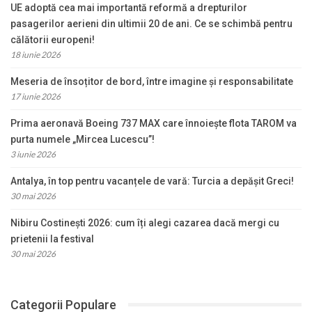
UE adoptă cea mai importantă reformă a drepturilor
pasagerilor aerieni din ultimii 20 de ani. Ce se schimbă pentru
călătorii europeni!
18 iunie 2026
Meseria de însoțitor de bord, între imagine și responsabilitate
17 iunie 2026
Prima aeronavă Boeing 737 MAX care înnoiește flota TAROM va
purta numele „Mircea Lucescu”!
3 iunie 2026
Antalya, în top pentru vacanțele de vară: Turcia a depășit Greci!
30 mai 2026
Nibiru Costinești 2026: cum îți alegi cazarea dacă mergi cu
prietenii la festival
30 mai 2026
Categorii Populare