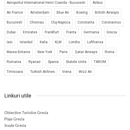
Aeroportul International Henri Coanda - Bucuresti
Airbus
Air France
Amsterdam
Blue Air
Boeing
British Airways
Bucuresti
Chisinau
Cluj-Napoca
Constanta
Coronavirus
Dubai
Emirates
Frankfurt
Franta
Germania
Grecia
Iasi
Istanbul
Italia
KLM
Londra
Lufthansa
Marea Britanie
New York
Paris
Qatar Airways
Roma
Romania
Ryanair
Spania
Statele Unite
TAROM
Timisoara
Turkish Airlines
Viena
Wizz Air
Linkuri utile
Obiective Turistice Grecia
Plaje Grecia
Insule Grecia