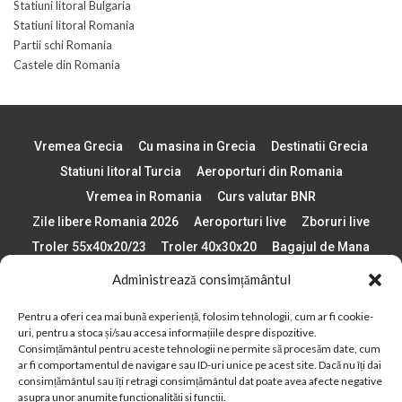
Statiuni litoral Bulgaria
Statiuni litoral Romania
Partii schi Romania
Castele din Romania
Vremea Grecia
Cu masina in Grecia
Destinatii Grecia
Statiuni litoral Turcia
Aeroporturi din Romania
Vremea in Romania
Curs valutar BNR
Zile libere Romania 2026
Aeroporturi live
Zboruri live
Troler 55x40x20/23
Troler 40x30x20
Bagajul de Mana
Paste 2026
Cele mai bune telefoane
Administrează consimțământul
Vigneta Bulgaria 2026
Statiuni schi Bulgaria
Pentru a oferi cea mai bună experiență, folosim tehnologii, cum ar fi cookie-
Plaje din Europa
Concerte Romania 2025
uri, pentru a stoca și/sau accesa informațiile despre dispozitive.
Asigurare de calatorie
Când se schimba ora în 2026
Consimțământul pentru aceste tehnologii ne permite să procesăm date, cum
ar fi comportamentul de navigare sau ID-uri unice pe acest site. Dacă nu îți dai
Calendar Formula 1 sezon 2026
Boarding Pass
consimțământul sau îți retragi consimțământul dat poate avea afecte negative
Despre AirlinesTravel.ro
Politică cookie-uri (UE)
asupra unor anumite funcționalități și funcții.