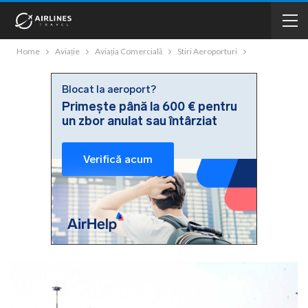
Home
Aviație
Aviația Comercială
Stiri Aeroporturi