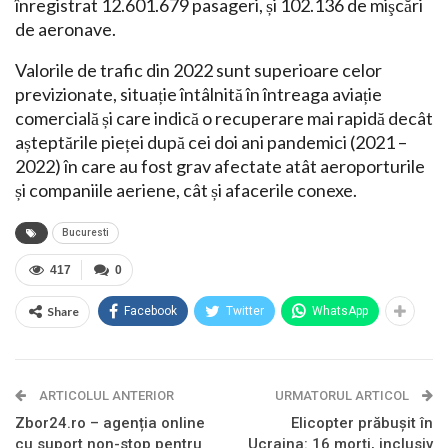
înregistrat 12.601.679 pasageri, și 102.136 de mişcări
de aeronave.
Valorile de trafic din 2022 sunt superioare celor
previzionate, situație întâlnită în întreaga aviație
comercială și care indică o recuperare mai rapidă decât
așteptările pieței după cei doi ani pandemici (2021 –
2022) în care au fost grav afectate atât aeroporturile
și companiile aeriene, cât și afacerile conexe.
Bucuresti
417
0
Share
Facebook
Twitter
WhatsApp
ARTICOLUL ANTERIOR
URMATORUL ARTICOL
Zbor24.ro – agenția online
Elicopter prăbușit în
cu suport non-stop pentru
Ucraina: 16 morți, inclusiv