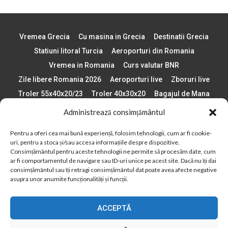
Vremea Grecia
Cu masina in Grecia
Destinatii Grecia
Statiuni litoral Turcia
Aeroporturi din Romania
Vremea in Romania
Curs valutar BNR
Zile libere Romania 2026
Aeroporturi live
Zboruri live
Troler 55x40x20/23
Troler 40x30x20
Bagajul de Mana
Paste 2026
Cele mai bune telefoane
Administrează consimțământul
Vigneta Bulgaria 2026
Statiuni schi Bulgaria
Pentru a oferi cea mai bună experiență, folosim tehnologii, cum ar fi cookie-
Plaje din Europa
Concerte Romania 2025
uri, pentru a stoca și/sau accesa informațiile despre dispozitive.
Asigurare de calatorie
Când se schimba ora în 2026
Consimțământul pentru aceste tehnologii ne permite să procesăm date, cum
ar fi comportamentul de navigare sau ID-uri unice pe acest site. Dacă nu îți dai
Calendar Formula 1 sezon 2026
Boarding Pass
consimțământul sau îți retragi consimțământul dat poate avea afecte negative
Despre AirlinesTravel.ro
Politică cookie-uri (UE)
asupra unor anumite funcționalități și funcții.
Politică cookie-uri (Regatul Unit)
Opt-out preferences
ACCEPTĂ
Cookie Policy (AU)
Politică cookie-uri (ZA)
Politică cookie-uri (Canada)
Politică cookie-uri (BR)