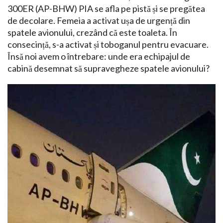
300ER (AP-BHW) PIA se afla pe pistă și se pregătea
de decolare. Femeia a activat ușa de urgență din
spatele avionului, crezând că este toaleta. În
consecință, s-a activat și toboganul pentru evacuare.
Însă noi avem o întrebare: unde era echipajul de
cabină desemnat să supravegheze spatele avionului?