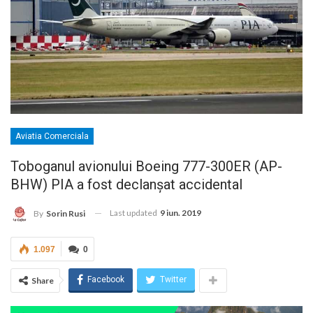
Aviatia Comerciala
Toboganul avionului Boeing 777-300ER (AP-
BHW) PIA a fost declanșat accidental
Last updated
9 iun. 2019
By
Sorin Rusi
1.097
0
Facebook
Twitter
Share