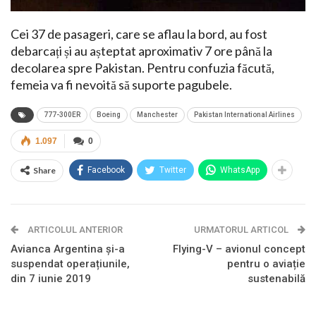
Cei 37 de pasageri, care se aflau la bord, au fost
debarcați și au așteptat aproximativ 7 ore până la
decolarea spre Pakistan. Pentru confuzia făcută,
femeia va fi nevoită să suporte pagubele.
777-300ER
Boeing
Manchester
Pakistan International Airlines
1.097
0
Share
Facebook
Twitter
WhatsApp
ARTICOLUL ANTERIOR
URMATORUL ARTICOL
Avianca Argentina și-a
Flying-V – avionul concept
suspendat operațiunile,
pentru o aviație
din 7 iunie 2019
sustenabilă