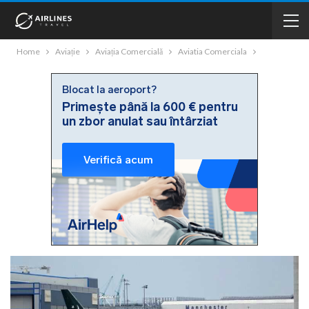
Home
Aviație
Aviația Comercială
Aviatia Comerciala