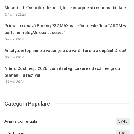
Meseria de însoțitor de bord, între imagine și responsabilitate
17 iunie 2026
Prima aeronavă Boeing 737 MAX care înnoiește flota TAROM va
purta numele „Mircea Lucescu”!
3 iunie 2026
Antalya, în top pentru vacanțele de vară: Turcia a depășit Greci!
30 mai 2026
Nibiru Costinești 2026: cum îți alegi cazarea dacă mergi cu
prietenii la festival
30 mai 2026
Categorii Populare
Aviatia Comerciala
3748
Info Turism
1805