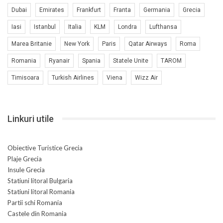
Dubai
Emirates
Frankfurt
Franta
Germania
Grecia
Iasi
Istanbul
Italia
KLM
Londra
Lufthansa
Marea Britanie
New York
Paris
Qatar Airways
Roma
Romania
Ryanair
Spania
Statele Unite
TAROM
Timisoara
Turkish Airlines
Viena
Wizz Air
Linkuri utile
Obiective Turistice Grecia
Plaje Grecia
Insule Grecia
Statiuni litoral Bulgaria
Statiuni litoral Romania
Partii schi Romania
Castele din Romania