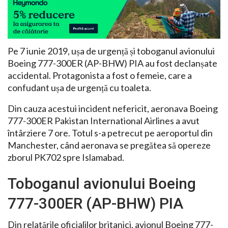
Pe 7 iunie 2019, ușa de urgență și toboganul avionului
Boeing 777-300ER (AP-BHW) PIA au fost declanșate
accidental. Protagonista a fost o femeie, care a
confudant ușa de urgență cu toaleta.
Din cauza acestui incident nefericit, aeronava Boeing
777-300ER Pakistan International Airlines a avut
întârziere 7 ore. Totul s-a petrecut pe aeroportul din
Manchester, când aeronava se pregătea să opereze
zborul PK702 spre Islamabad.
Toboganul avionului Boeing
777-300ER (AP-BHW) PIA
Din relatările oficialilor britanici, avionul Boeing 777-