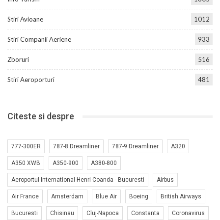
Stiri Avioane
1012
Stiri Companii Aeriene
933
Zboruri
516
Stiri Aeroporturi
481
Citeste si despre
777-300ER
787-8 Dreamliner
787-9 Dreamliner
A320
A350 XWB
A350-900
A380-800
Aeroportul International Henri Coanda - Bucuresti
Airbus
Air France
Amsterdam
Blue Air
Boeing
British Airways
Bucuresti
Chisinau
Cluj-Napoca
Constanta
Coronavirus