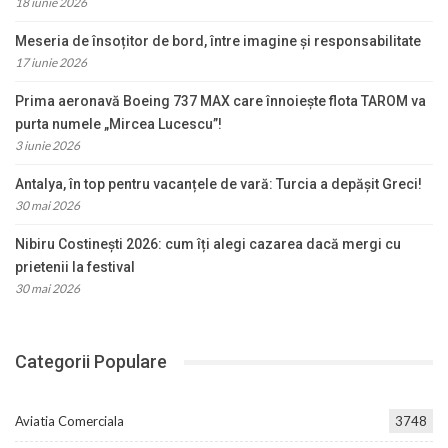
18 iunie 2026
Meseria de însoțitor de bord, între imagine și responsabilitate
17 iunie 2026
Prima aeronavă Boeing 737 MAX care înnoiește flota TAROM va
purta numele „Mircea Lucescu”!
3 iunie 2026
Antalya, în top pentru vacanțele de vară: Turcia a depășit Greci!
30 mai 2026
Nibiru Costinești 2026: cum îți alegi cazarea dacă mergi cu
prietenii la festival
30 mai 2026
Categorii Populare
Aviatia Comerciala
3748