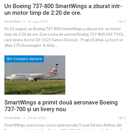
Un Boeing 737-800 SmartWings a zburat intr-
un motor timp de 2:20 de ore.
Sorin Rusi
27 aug. 2019
0
Pe 22 august, un Boeing 737-800 SmartWings a zburat într-un motor
timp de 2:20 de ore. Este vorba de avionul Boeing 737-800 (OK-TVO),
care opera zborul QS-1125 Samos (Grecia) - Praga (Cehia). La bord se
aflau 170 de pasageri. În timp
…
Stiri Companii Aeriene
SmartWings a primit două aeronave Boeing
737-700 şi un livery nou
Sorin Rusi
14 iun. 2012
0
SmartWings, marca low-cost a operatorului Travel Service Airlines din