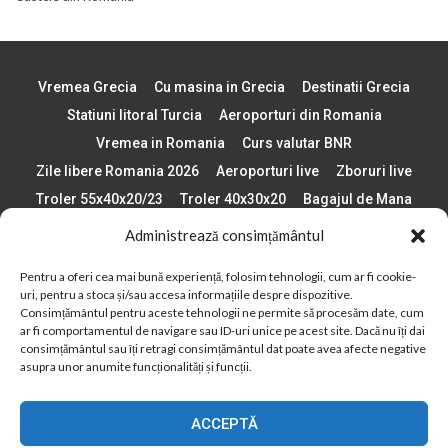
Vremea Grecia
Cu masina in Grecia
Destinatii Grecia
Statiuni litoral Turcia
Aeroporturi din Romania
Vremea in Romania
Curs valutar BNR
Zile libere Romania 2026
Aeroporturi live
Zboruri live
Troler 55x40x20/23
Troler 40x30x20
Bagajul de Mana
Paste 2026
Cele mai bune telefoane
Administrează consimțământul
Vigneta Bulgaria 2026
Statiuni schi Bulgaria
Pentru a oferi cea mai bună experiență, folosim tehnologii, cum ar fi cookie-
Plaje din Europa
Concerte Romania 2025
uri, pentru a stoca și/sau accesa informațiile despre dispozitive.
Asigurare de calatorie
Când se schimba ora în 2026
Consimțământul pentru aceste tehnologii ne permite să procesăm date, cum
ar fi comportamentul de navigare sau ID-uri unice pe acest site. Dacă nu îți dai
Calendar Formula 1 sezon 2026
Boarding Pass
consimțământul sau îți retragi consimțământul dat poate avea afecte negative
asupra unor anumite funcționalități și funcții.
Despre AirlinesTravel.ro
Politică cookie-uri (UE)
Politică cookie-uri (Regatul Unit)
Opt-out preferences
ACCEPTĂ
Cookie Policy (AU)
Politică cookie-uri (ZA)