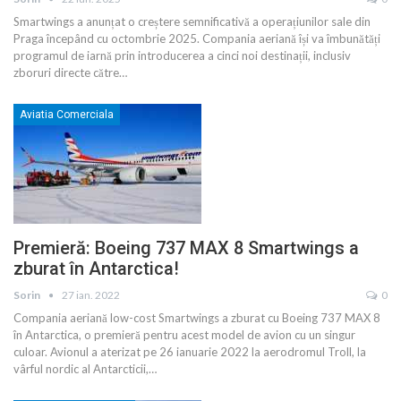
Smartwings a anunțat o creștere semnificativă a operațiunilor sale din
Praga începând cu octombrie 2025. Compania aeriană își va îmbunătăți
programul de iarnă prin introducerea a cinci noi destinații, inclusiv
zboruri directe către
…
Aviatia Comerciala
Premieră: Boeing 737 MAX 8 Smartwings a
zburat în Antarctica!
Sorin
27 ian. 2022
0
Compania aeriană low-cost Smartwings a zburat cu Boeing 737 MAX 8
în Antarctica, o premieră pentru acest model de avion cu un singur
culoar. Avionul a aterizat pe 26 ianuarie 2022 la aerodromul Troll, la
vârful nordic al Antarcticii,
…