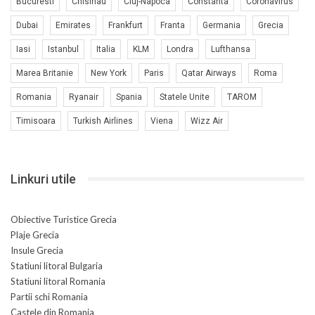
Bucuresti
Chisinau
Cluj-Napoca
Constanta
Coronavirus
Dubai
Emirates
Frankfurt
Franta
Germania
Grecia
Iasi
Istanbul
Italia
KLM
Londra
Lufthansa
Marea Britanie
New York
Paris
Qatar Airways
Roma
Romania
Ryanair
Spania
Statele Unite
TAROM
Timisoara
Turkish Airlines
Viena
Wizz Air
Linkuri utile
Obiective Turistice Grecia
Plaje Grecia
Insule Grecia
Statiuni litoral Bulgaria
Statiuni litoral Romania
Partii schi Romania
Castele din Romania