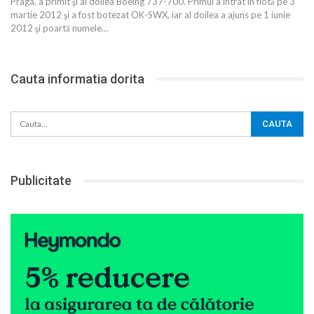
Praga, a primit şi al doilea Boeing 737-700. Primul a intrat în flotă pe 3
martie 2012 şi a fost botezat OK-SWX, iar al doilea a ajuns pe 1 iunie
2012 şi poartă numele
…
Cauta informatia dorita
Publicitate