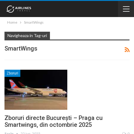
Home
SmartWings
Navigheaza in Tag-uri
SmartWings
Zboruri
Zboruri directe București – Praga cu
Smartwings, din octombrie 2025
Sorin
22 iun. 2025
0