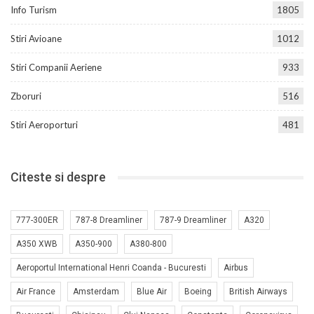
Info Turism
1805
Stiri Avioane
1012
Stiri Companii Aeriene
933
Zboruri
516
Stiri Aeroporturi
481
Citeste si despre
777-300ER
787-8 Dreamliner
787-9 Dreamliner
A320
A350 XWB
A350-900
A380-800
Aeroportul International Henri Coanda - Bucuresti
Airbus
Air France
Amsterdam
Blue Air
Boeing
British Airways