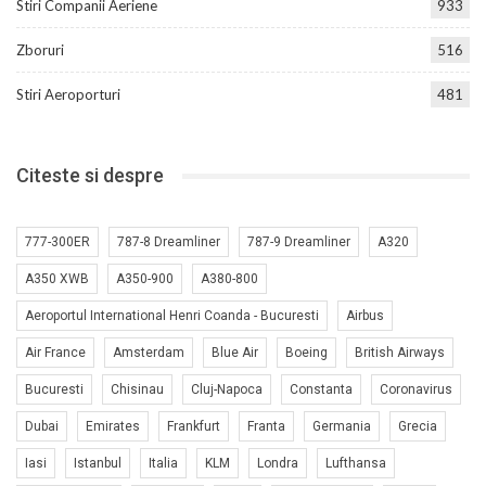
Stiri Companii Aeriene
933
Zboruri
516
Stiri Aeroporturi
481
Citeste si despre
777-300ER
787-8 Dreamliner
787-9 Dreamliner
A320
A350 XWB
A350-900
A380-800
Aeroportul International Henri Coanda - Bucuresti
Airbus
Air France
Amsterdam
Blue Air
Boeing
British Airways
Bucuresti
Chisinau
Cluj-Napoca
Constanta
Coronavirus
Dubai
Emirates
Frankfurt
Franta
Germania
Grecia
Iasi
Istanbul
Italia
KLM
Londra
Lufthansa