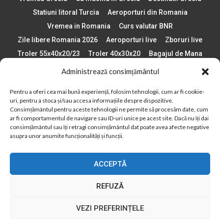
Statiuni litoral Turcia
Aeroporturi din Romania
Vremea in Romania
Curs valutar BNR
Zile libere Romania 2026
Aeroporturi live
Zboruri live
Troler 55x40x20/23
Troler 40x30x20
Bagajul de Mana
Paste 2026
Cele mai bune telefoane
Administrează consimțământul
Vigneta Bulgaria 2026
Statiuni schi Bulgaria
Pentru a oferi cea mai bună experiență, folosim tehnologii, cum ar fi cookie-
Plaje din Europa
Concerte Romania 2025
uri, pentru a stoca și/sau accesa informațiile despre dispozitive.
Asigurare de calatorie
Când se schimba ora în 2026
Consimțământul pentru aceste tehnologii ne permite să procesăm date, cum
ar fi comportamentul de navigare sau ID-uri unice pe acest site. Dacă nu îți dai
Calendar Formula 1 sezon 2026
Boarding Pass
consimțământul sau îți retragi consimțământul dat poate avea afecte negative
Despre AirlinesTravel.ro
Politică cookie-uri (UE)
asupra unor anumite funcționalități și funcții.
Politică cookie-uri (Regatul Unit)
Opt-out preferences
ACCEPTĂ
Cookie Policy (AU)
Politică cookie-uri (ZA)
Politică cookie-uri (Canada)
Politică cookie-uri (BR)
REFUZĂ
2012 - 2025 © Toate drepturile rezervate
VEZI PREFERINȚELE
Din 2012, AirlinesTravel.ro este o platformă de informare online,