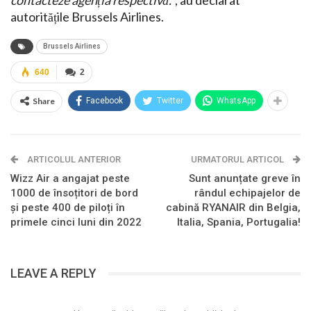
contacteze agenția respectivă.
”, au declarat
autoritățile Brussels Airlines.
Brussels Airlines
640
2
Share
Facebook
Twitter
WhatsApp
ARTICOLUL ANTERIOR
URMATORUL ARTICOL
Wizz Air a angajat peste
Sunt anunțate greve în
1000 de însoțitori de bord
rândul echipajelor de
și peste 400 de piloți în
cabină RYANAIR din Belgia,
primele cinci luni din 2022
Italia, Spania, Portugalia!
LEAVE A REPLY