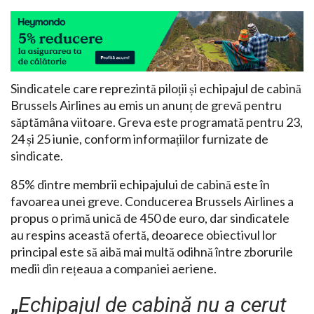
Sindicatele care reprezintă piloții și echipajul de cabină
Brussels Airlines au emis un anunț de grevă pentru
săptămâna viitoare. Greva este programată pentru 23,
24 și 25 iunie, conform informațiilor furnizate de
sindicate.
85% dintre membrii echipajului de cabină este în
favoarea unei greve. Conducerea Brussels Airlines a
propus o primă unică de 450 de euro, dar sindicatele
au respins această ofertă, deoarece obiectivul lor
principal este să aibă mai multă odihnă între zborurile
medii din rețeaua a companiei aeriene.
„
Echipajul de cabină nu a cerut