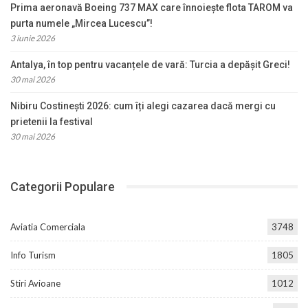
Prima aeronavă Boeing 737 MAX care înnoiește flota TAROM va
purta numele „Mircea Lucescu”!
3 iunie 2026
Antalya, în top pentru vacanțele de vară: Turcia a depășit Greci!
30 mai 2026
Nibiru Costinești 2026: cum îți alegi cazarea dacă mergi cu
prietenii la festival
30 mai 2026
Categorii Populare
Aviatia Comerciala
3748
Info Turism
1805
Stiri Avioane
1012