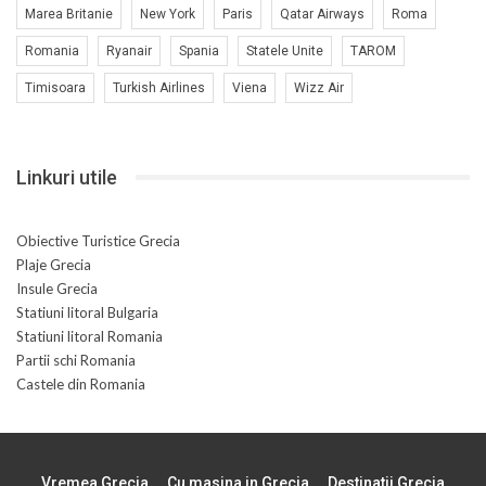
Marea Britanie
New York
Paris
Qatar Airways
Roma
Romania
Ryanair
Spania
Statele Unite
TAROM
Timisoara
Turkish Airlines
Viena
Wizz Air
Linkuri utile
Obiective Turistice Grecia
Plaje Grecia
Insule Grecia
Statiuni litoral Bulgaria
Statiuni litoral Romania
Partii schi Romania
Castele din Romania
Vremea Grecia
Cu masina in Grecia
Destinatii Grecia