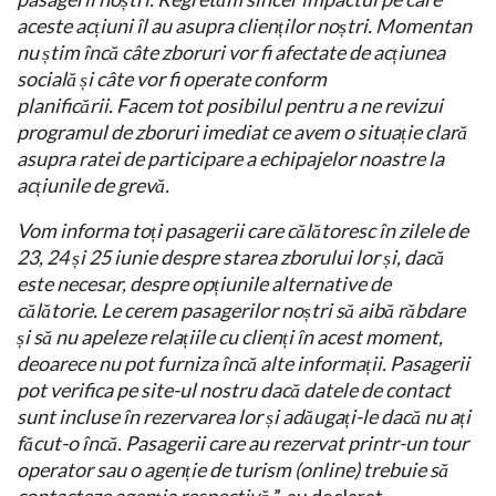
aceste acțiuni îl au asupra clienților noștri. Momentan
nu știm încă câte zboruri vor fi afectate de acțiunea
socială și câte vor fi operate conform
planificării. Facem tot posibilul pentru a ne revizui
programul de zboruri imediat ce avem o situație clară
asupra ratei de participare a echipajelor noastre la
acțiunile de grevă.
Vom informa toți pasagerii care călătoresc în zilele de
23, 24 și 25 iunie despre starea zborului lor și, dacă
este necesar, despre opțiunile alternative de
călătorie. Le cerem pasagerilor noștri să aibă răbdare
și să nu apeleze relațiile cu clienți în acest moment,
deoarece nu pot furniza încă alte informații. Pasagerii
pot verifica pe site-ul nostru dacă datele de contact
sunt incluse în rezervarea lor și adăugați-le dacă nu ați
făcut-o încă. Pasagerii care au rezervat printr-un tour
operator sau o agenție de turism (online) trebuie să