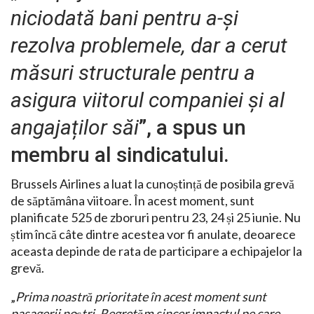
niciodată bani pentru a-și
rezolva problemele, dar a cerut
măsuri structurale pentru a
asigura viitorul companiei și al
angajaților săi
”, a spus un
membru al sindicatului.
Brussels Airlines a luat la cunoștință de posibila grevă
de săptămâna viitoare. În acest moment, sunt
planificate 525 de zboruri pentru 23, 24 și 25 iunie. Nu
știm încă câte dintre acestea vor fi anulate, deoarece
aceasta depinde de rata de participare a echipajelor la
grevă.
„
Prima noastră prioritate în acest moment sunt
pasagerii noștri. Regretăm sincer impactul pe care