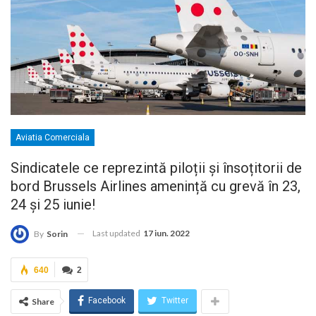
Aviatia Comerciala
Sindicatele ce reprezintă piloții și însoțitorii de
bord Brussels Airlines amenință cu grevă în 23,
24 și 25 iunie!
Last updated
17 iun. 2022
By
Sorin
640
2
Facebook
Twitter
Share