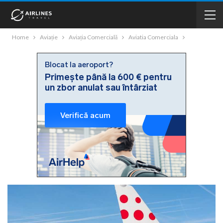
Home
Aviație
Aviația Comercială
Aviatia Comerciala