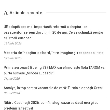
Articole recente
UE adoptă cea mai importantă reformă a drepturilor
pasagerilor aerieni din ultimii 20 de ani. Ce se schimbă pentru
călătorii europeni!
18 iunie 2026
Meseria de însoțitor de bord, între imagine și responsabilitate
17 iunie 2026
Prima aeronavă Boeing 737 MAX care înnoiește flota TAROM va
purta numele „Mircea Lucescu”!
3 iunie 2026
Antalya, în top pentru vacanțele de vară: Turcia a depășit Greci!
30 mai 2026
Nibiru Costinești 2026: cum îți alegi cazarea dacă mergi cu
prietenii la festival