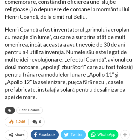
comemorare, constând în oficierea unei slujbe
religioase şi o depunere de coroane la mormântul lui
Henri Coandă, de la cimitirul Bellu.
Henri Coandă a fost inventatorul „primului aeroplan
cu reacţie din lume”, cu care a surprins atât de mult
omenirea, încât aceasta a avut nevoie de 30 de ani
pentru a-i utiliza invenţia. Numele său este legat de
multe idei revoluţionare: „efectul Coandă”, avionul cu
două motoare, „epoleţii zburători” care au fost folosiţi
pentru frânarea modulelor lunare „Apollo 11” şi
„Apollo 12” la aselenizare, puşca fără recul, casele
prefabricate, instalaţia solară pentru desalinizarea
apei de mare.
Henri Coanda
1.246
0
Share
Facebook
Twitter
WhatsApp