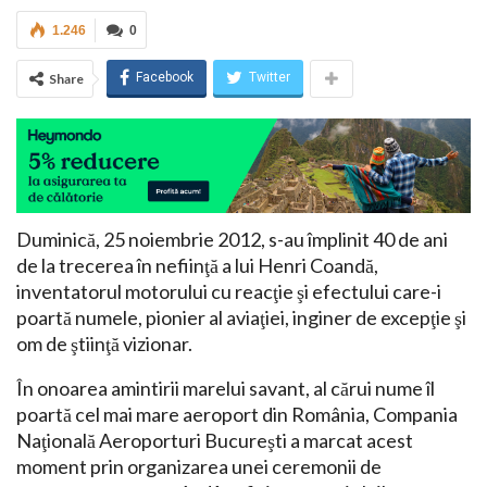
1.246
0
Facebook
Twitter
Share
Duminică, 25 noiembrie 2012, s-au împlinit 40 de ani
de la trecerea în nefiinţă a lui Henri Coandă,
inventatorul motorului cu reacţie şi efectului care-i
poartă numele, pionier al aviaţiei, inginer de excepţie şi
om de ştiinţă vizionar.
În onoarea amintirii marelui savant, al cărui nume îl
poartă cel mai mare aeroport din România, Compania
Naţională Aeroporturi Bucureşti a marcat acest
moment prin organizarea unei ceremonii de