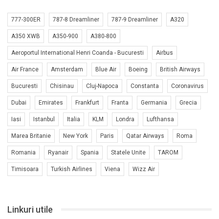
777-300ER
787-8 Dreamliner
787-9 Dreamliner
A320
A350 XWB
A350-900
A380-800
Aeroportul International Henri Coanda - Bucuresti
Airbus
Air France
Amsterdam
Blue Air
Boeing
British Airways
Bucuresti
Chisinau
Cluj-Napoca
Constanta
Coronavirus
Dubai
Emirates
Frankfurt
Franta
Germania
Grecia
Iasi
Istanbul
Italia
KLM
Londra
Lufthansa
Marea Britanie
New York
Paris
Qatar Airways
Roma
Romania
Ryanair
Spania
Statele Unite
TAROM
Timisoara
Turkish Airlines
Viena
Wizz Air
Linkuri utile