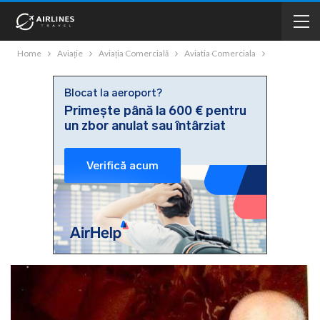
Home
Aviație
Aviația Comercială
Aviatia Comerciala