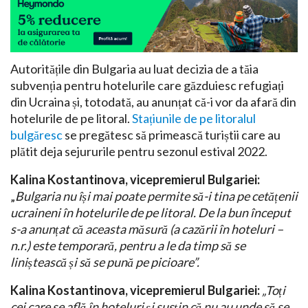
Autoritățile din Bulgaria au luat decizia de a tăia
subvenția pentru hotelurile care găzduiesc refugiați
din Ucraina și, totodată, au anunțat că-i vor da afară din
hotelurile de pe litoral.
Stațiunile de pe litoralul
bulgăresc
se pregătesc să primească turiștii care au
plătit deja sejururile pentru sezonul estival 2022.
Kalina Kostantinova, vicepremierul Bulgariei:
„
Bulgaria nu își mai poate permite să-i tina pe cetățenii
ucraineni în hotelurile de pe litoral. De la bun început
s-a anunțat că aceasta măsură (a cazării în hoteluri –
n.r.) este temporară, pentru a le da timp să se
liniștească și să se pună pe picioare”.
Kalina Kostantinova, vicepremierul Bulgariei:
„Toți
cei care se află în hoteluri și susțin că nu au unde să se