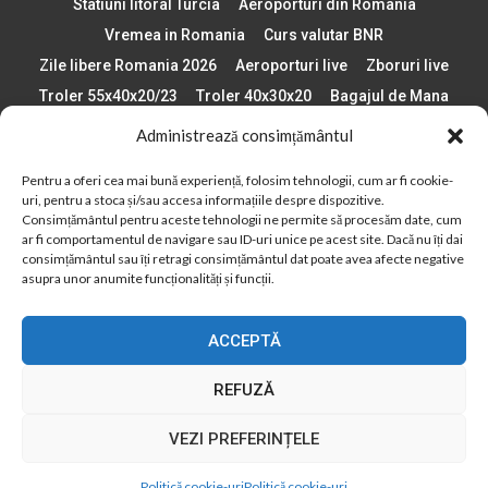
Statiuni litoral Turcia
Aeroporturi din Romania
Vremea in Romania
Curs valutar BNR
Zile libere Romania 2026
Aeroporturi live
Zboruri live
Troler 55x40x20/23
Troler 40x30x20
Bagajul de Mana
Paste 2026
Cele mai bune telefoane
Administrează consimțământul
Vigneta Bulgaria 2026
Statiuni schi Bulgaria
Pentru a oferi cea mai bună experiență, folosim tehnologii, cum ar fi cookie-
Plaje din Europa
Concerte Romania 2025
uri, pentru a stoca și/sau accesa informațiile despre dispozitive.
Asigurare de calatorie
Când se schimba ora în 2026
Consimțământul pentru aceste tehnologii ne permite să procesăm date, cum
ar fi comportamentul de navigare sau ID-uri unice pe acest site. Dacă nu îți dai
Calendar Formula 1 sezon 2026
Boarding Pass
consimțământul sau îți retragi consimțământul dat poate avea afecte negative
Despre AirlinesTravel.ro
Politică cookie-uri (UE)
asupra unor anumite funcționalități și funcții.
Politică cookie-uri (Regatul Unit)
Opt-out preferences
ACCEPTĂ
Cookie Policy (AU)
Politică cookie-uri (ZA)
Politică cookie-uri (Canada)
Politică cookie-uri (BR)
REFUZĂ
2012 - 2025 © Toate drepturile rezervate
VEZI PREFERINȚELE
Din 2012, AirlinesTravel.ro este o platformă de informare online,
specializată în aviație și turism!
Politică cookie-uri
Politică cookie-uri