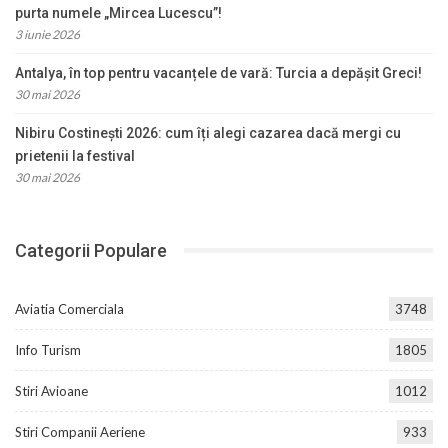
purta numele „Mircea Lucescu”!
3 iunie 2026
Antalya, în top pentru vacanțele de vară: Turcia a depășit Greci!
30 mai 2026
Nibiru Costinești 2026: cum îți alegi cazarea dacă mergi cu
prietenii la festival
30 mai 2026
Categorii Populare
Aviatia Comerciala
3748
Info Turism
1805
Stiri Avioane
1012
Stiri Companii Aeriene
933