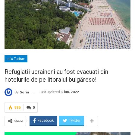
Info Turism
Refugiatii ucraineni au fost evacuati din
hotelurile de pe litoralul bulgăresc!
Last updated
2 iun. 2022
By
Sorin
935
0
Facebook
Twitter
Share