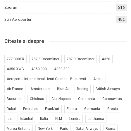
Zboruri
516
Stiri Aeroporturi
481
Citeste si despre
777-300ER
787-8 Dreamliner
787-9 Dreamliner
A320
A350 XWB
A350-900
A380-800
Aeroportul International Henri Coanda - Bucuresti
Airbus
Air France
Amsterdam
Blue Air
Boeing
British Airways
Bucuresti
Chisinau
Cluj-Napoca
Constanta
Coronavirus
Dubai
Emirates
Frankfurt
Franta
Germania
Grecia
Iasi
Istanbul
Italia
KLM
Londra
Lufthansa
Marea Britanie
New York
Paris
Qatar Airways
Roma