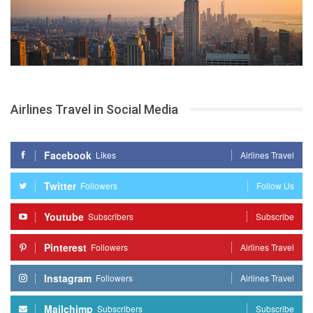
Airlines Travel in Social Media
Facebook
Likes
Airlines Travel
Twitter
Followers
Follow Us
Youtube
Subscribers
Subscribe
Pinterest
Followers
Airlines Travel
Instagram
Followers
Airlines Travel
Mailchimp
Subscribers
Subscribe