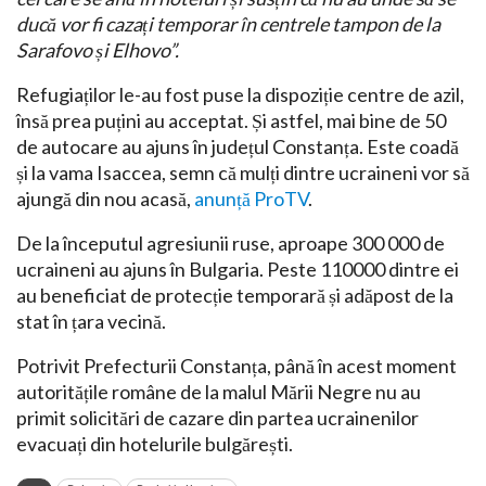
ducă vor fi cazați temporar în centrele tampon de la
Sarafovo și Elhovo”.
Refugiaților le-au fost puse la dispoziție centre de azil,
însă prea puțini au acceptat. Și astfel, mai bine de 50
de autocare au ajuns în județul Constanța. Este coadă
și la vama Isaccea, semn că mulți dintre ucraineni vor să
ajungă din nou acasă,
anunță ProTV
.
De la începutul agresiunii ruse, aproape 300 000 de
ucraineni au ajuns în Bulgaria. Peste 110000 dintre ei
au beneficiat de protecție temporară și adăpost de la
stat în țara vecină.
Potrivit Prefecturii Constanța, până în acest moment
autoritățile române de la malul Mării Negre nu au
primit solicitări de cazare din partea ucrainenilor
evacuați din hotelurile bulgărești.