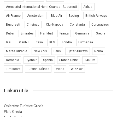
Aeroportul International Henri Coanda - Bucuresti
Airbus
Air France
Amsterdam
Blue Air
Boeing
British Airways
Bucuresti
Chisinau
Cluj-Napoca
Constanta
Coronavirus
Dubai
Emirates
Frankfurt
Franta
Germania
Grecia
Iasi
Istanbul
Italia
KLM
Londra
Lufthansa
Marea Britanie
New York
Paris
Qatar Airways
Roma
Romania
Ryanair
Spania
Statele Unite
TAROM
Timisoara
Turkish Airlines
Viena
Wizz Air
Linkuri utile
Obiective Turistice Grecia
Plaje Grecia