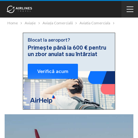
Home
Aviație
Aviația Comercială
Aviatia Comerciala