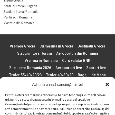
Insule Grecia
Statiuni litoral Bulgaria
Statiuni litoral Romania
Partii schi Romania
Castele din Romania
Vremea Grecia
Cu masina in Grecia
Destinatii Grecia
Statiuni litoral Turcia
Aeroporturi din Romania
Vremea in Romania
Curs valutar BNR
Zile libere Romania 2026
Aeroporturi live
Zboruri live
Troler 55x40x20/23
Troler 40x30x20
Bagajul de Mana
Paste 2026
Cele mai bune telefoane
Administrează consimțământul
Vigneta Bulgaria 2026
Statiuni schi Bulgaria
Pentru a oferi cea mai bună experiență, folosim tehnologii, cum ar fi cookie-
Plaje din Europa
Concerte Romania 2025
uri, pentru a stoca și/sau accesa informațiile despre dispozitive.
Asigurare de calatorie
Când se schimba ora în 2026
Consimțământul pentru aceste tehnologii ne permite să procesăm date, cum
ar fi comportamentul de navigare sau ID-uri unice pe acest site. Dacă nu îți dai
Calendar Formula 1 sezon 2026
Boarding Pass
consimțământul sau îți retragi consimțământul dat poate avea afecte negative