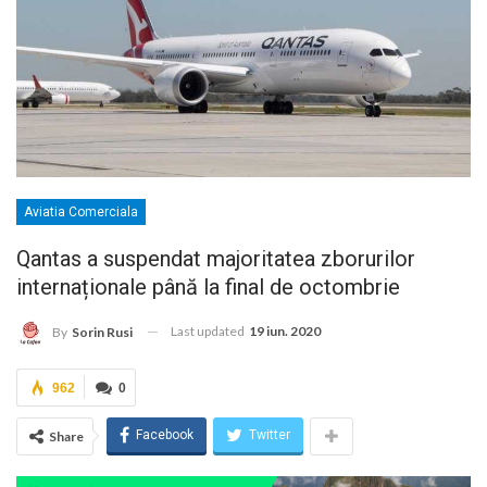
Aviatia Comerciala
Qantas a suspendat majoritatea zborurilor
internaționale până la final de octombrie
Last updated
19 iun. 2020
By
Sorin Rusi
962
0
Facebook
Twitter
Share