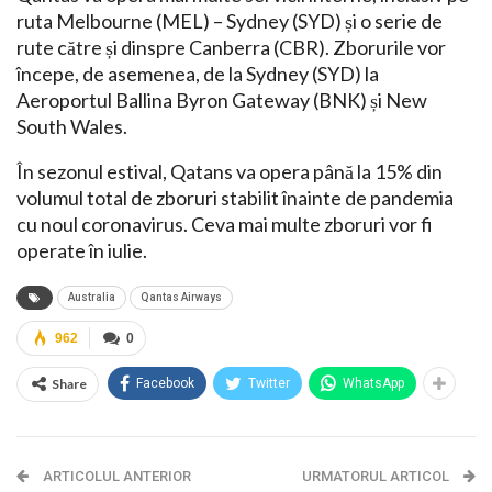
ruta Melbourne (MEL) – Sydney (SYD) și o serie de
rute către și dinspre Canberra (CBR). Zborurile vor
începe, de asemenea, de la Sydney (SYD) la
Aeroportul Ballina Byron Gateway (BNK) și New
South Wales.
În sezonul estival, Qatans va opera până la 15% din
volumul total de zboruri stabilit înainte de pandemia
cu noul coronavirus. Ceva mai multe zboruri vor fi
operate în iulie.
Australia
Qantas Airways
962
0
Share
Facebook
Twitter
WhatsApp
ARTICOLUL ANTERIOR
URMATORUL ARTICOL