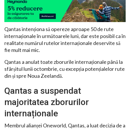
Qantas intenționa să opereze aproape 50 de rute
internaționale în următoarele luni, dar este posibil ca în
realitate numărul rutelor internaționale deservite să
fie mult mai mic.
Qantas a anulat toate zborurile internaționale până la
sfârșitul lunii octombrie, cu excepția potențialelor rute
din și spre Noua Zeelandă.
Qantas a suspendat
majoritatea zborurilor
internaționale
Membrul alianței Oneworld, Qantas, a luat decizia de a