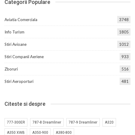
Categorii Populare
Aviatia Comerciala
3748
Info Turism
1805
Stiri Avioane
1012
Stiri Companii Aeriene
933
Zboruri
516
Stiri Aeroporturi
481
Citeste si despre
777-300ER
787-8 Dreamliner
787-9 Dreamliner
A320
A350 XWB
A350-900
A380-800