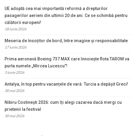
UE adoptă cea mai importantă reformă a drepturilor
pasagerilor aerieni din ultimii 20 de ani. Ce se schimbă pentru
călătorii europeni!
18 iunie 2026
Meseria de însoțitor de bord, între imagine și responsabilitate
17 iunie 2026
Prima aeronavă Boeing 737 MAX care înnoiește flota TAROM va
purta numele „Mircea Lucescu”!
3 iunie 2026
Antalya, în top pentru vacanțele de vară: Turcia a depășit Greci!
30 mai 2026
Nibiru Costinești 2026: cum îți alegi cazarea dacă mergi cu
prietenii la festival
30 mai 2026