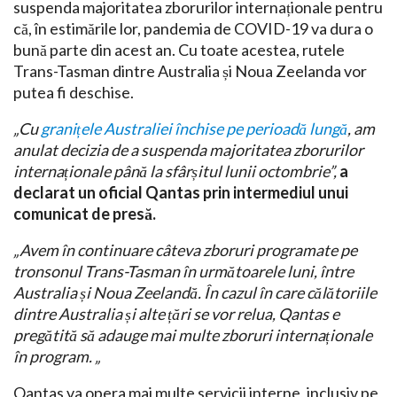
suspenda majoritatea zborurilor internaționale pentru
că, în estimările lor, pandemia de COVID-19 va dura o
bună parte din acest an. Cu toate acestea, rutele
Trans-Tasman dintre Australia și Noua Zeelanda vor
putea fi deschise.
„Cu
granițele Australiei închise pe perioadă lungă
, am
anulat decizia de a suspenda majoritatea zborurilor
internaționale până la sfârșitul lunii octombrie”,
a
declarat un oficial Qantas prin intermediul unui
comunicat de presă.
„Avem în continuare câteva zboruri programate pe
tronsonul Trans-Tasman în următoarele luni, între
Australia și Noua Zeelandă. În cazul în care călătoriile
dintre Australia și alte țări se vor relua, Qantas e
pregătită să adauge mai multe zboruri internaționale
în program. „
Qantas va opera mai multe servicii interne, inclusiv pe