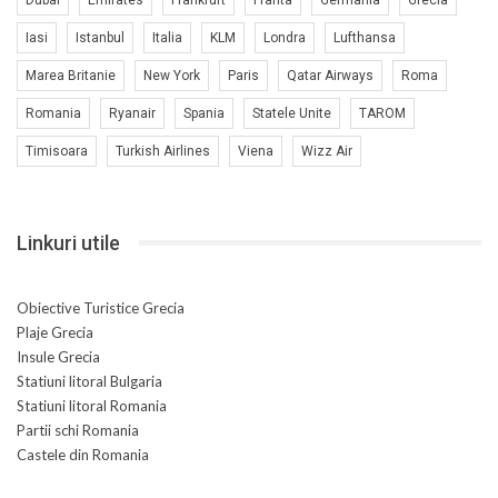
Iasi
Istanbul
Italia
KLM
Londra
Lufthansa
Marea Britanie
New York
Paris
Qatar Airways
Roma
Romania
Ryanair
Spania
Statele Unite
TAROM
Timisoara
Turkish Airlines
Viena
Wizz Air
Linkuri utile
Obiective Turistice Grecia
Plaje Grecia
Insule Grecia
Statiuni litoral Bulgaria
Statiuni litoral Romania
Partii schi Romania
Castele din Romania