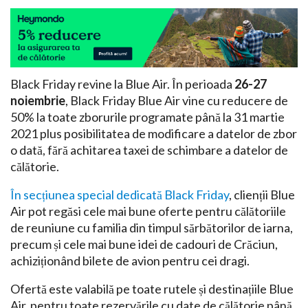
Black Friday revine la Blue Air. În perioada
26-27
noiembrie
, Black Friday Blue Air vine cu reducere de
50% la toate zborurile programate până la 31 martie
2021 plus posibilitatea de modificare a datelor de zbor
o dată, fără achitarea taxei de schimbare a datelor de
călătorie.
În secțiunea special dedicată Black Friday
, clienții Blue
Air pot regăsi cele mai bune oferte pentru călătoriile
de reuniune cu familia din timpul sărbătorilor de iarna,
precum și cele mai bune idei de cadouri de Crăciun,
achiziționând bilete de avion pentru cei dragi.
Ofertă este valabilă pe toate rutele și destinațiile Blue
Air, pentru toate rezervările cu date de călătorie până