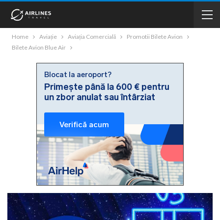
Home
Aviație
Aviația Comercială
Promotii Bilete Avion
Bilete Avion Blue Air