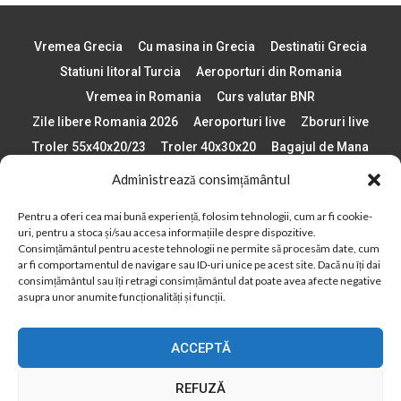
Vremea Grecia
Cu masina in Grecia
Destinatii Grecia
Statiuni litoral Turcia
Aeroporturi din Romania
Vremea in Romania
Curs valutar BNR
Zile libere Romania 2026
Aeroporturi live
Zboruri live
Troler 55x40x20/23
Troler 40x30x20
Bagajul de Mana
Paste 2026
Cele mai bune telefoane
Administrează consimțământul
Vigneta Bulgaria 2026
Statiuni schi Bulgaria
Pentru a oferi cea mai bună experiență, folosim tehnologii, cum ar fi cookie-
Plaje din Europa
Concerte Romania 2025
uri, pentru a stoca și/sau accesa informațiile despre dispozitive.
Asigurare de calatorie
Când se schimba ora în 2026
Consimțământul pentru aceste tehnologii ne permite să procesăm date, cum
ar fi comportamentul de navigare sau ID-uri unice pe acest site. Dacă nu îți dai
Calendar Formula 1 sezon 2026
Boarding Pass
consimțământul sau îți retragi consimțământul dat poate avea afecte negative
Despre AirlinesTravel.ro
Politică cookie-uri (UE)
asupra unor anumite funcționalități și funcții.
Politică cookie-uri (Regatul Unit)
Opt-out preferences
ACCEPTĂ
Cookie Policy (AU)
Politică cookie-uri (ZA)
Politică cookie-uri (Canada)
Politică cookie-uri (BR)
REFUZĂ