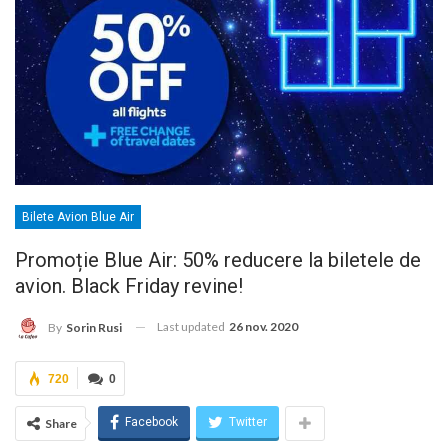
Bilete Avion Blue Air
Promoție Blue Air: 50% reducere la biletele de
avion. Black Friday revine!
Last updated
26 nov. 2020
By
Sorin Rusi
720
0
Facebook
Twitter
Share