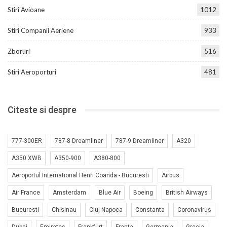
Stiri Avioane
1012
Stiri Companii Aeriene
933
Zboruri
516
Stiri Aeroporturi
481
Citeste si despre
777-300ER
787-8 Dreamliner
787-9 Dreamliner
A320
A350 XWB
A350-900
A380-800
Aeroportul International Henri Coanda - Bucuresti
Airbus
Air France
Amsterdam
Blue Air
Boeing
British Airways
Bucuresti
Chisinau
Cluj-Napoca
Constanta
Coronavirus
Dubai
Emirates
Frankfurt
Franta
Germania
Grecia