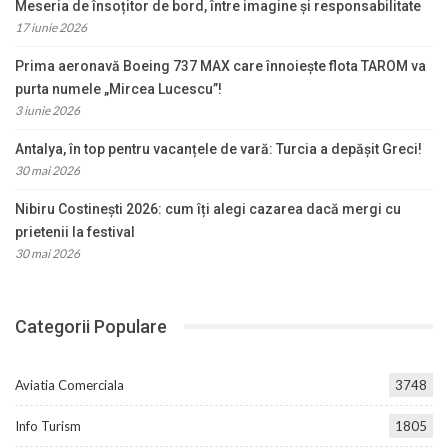
Meseria de însoțitor de bord, între imagine și responsabilitate
17 iunie 2026
Prima aeronavă Boeing 737 MAX care înnoiește flota TAROM va
purta numele „Mircea Lucescu”!
3 iunie 2026
Antalya, în top pentru vacanțele de vară: Turcia a depășit Greci!
30 mai 2026
Nibiru Costinești 2026: cum îți alegi cazarea dacă mergi cu
prietenii la festival
30 mai 2026
Categorii Populare
Aviatia Comerciala
3748
Info Turism
1805