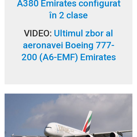
A380 Emirates configurat
în 2 clase
VIDEO:
Ultimul zbor al
aeronavei Boeing 777-
200 (A6-EMF) Emirates