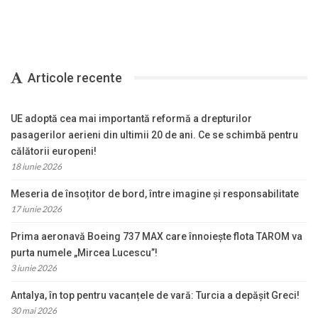
Articole recente
UE adoptă cea mai importantă reformă a drepturilor
pasagerilor aerieni din ultimii 20 de ani. Ce se schimbă pentru
călătorii europeni!
18 iunie 2026
Meseria de însoțitor de bord, între imagine și responsabilitate
17 iunie 2026
Prima aeronavă Boeing 737 MAX care înnoiește flota TAROM va
purta numele „Mircea Lucescu”!
3 iunie 2026
Antalya, în top pentru vacanțele de vară: Turcia a depășit Greci!
30 mai 2026