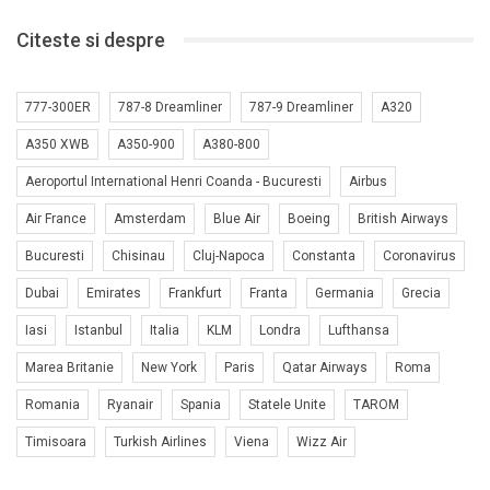
Citeste si despre
777-300ER
787-8 Dreamliner
787-9 Dreamliner
A320
A350 XWB
A350-900
A380-800
Aeroportul International Henri Coanda - Bucuresti
Airbus
Air France
Amsterdam
Blue Air
Boeing
British Airways
Bucuresti
Chisinau
Cluj-Napoca
Constanta
Coronavirus
Dubai
Emirates
Frankfurt
Franta
Germania
Grecia
Iasi
Istanbul
Italia
KLM
Londra
Lufthansa
Marea Britanie
New York
Paris
Qatar Airways
Roma
Romania
Ryanair
Spania
Statele Unite
TAROM
Timisoara
Turkish Airlines
Viena
Wizz Air