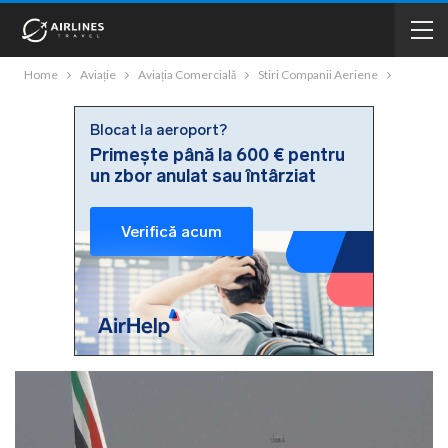
Home
Aviație
Aviația Comercială
Stiri Companii Aeriene