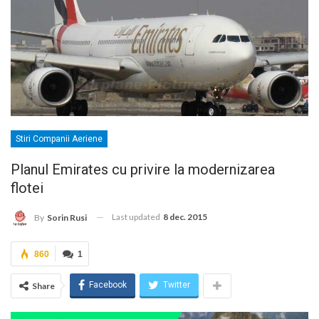
Stiri Companii Aeriene
Planul Emirates cu privire la modernizarea
flotei
Last updated
8 dec. 2015
By
Sorin Rusi
860
1
Facebook
Twitter
Share