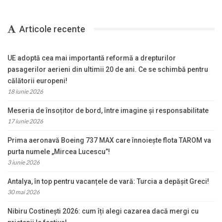
Articole recente
UE adoptă cea mai importantă reformă a drepturilor
pasagerilor aerieni din ultimii 20 de ani. Ce se schimbă pentru
călătorii europeni!
18 iunie 2026
Meseria de însoțitor de bord, între imagine și responsabilitate
17 iunie 2026
Prima aeronavă Boeing 737 MAX care înnoiește flota TAROM va
purta numele „Mircea Lucescu”!
3 iunie 2026
Antalya, în top pentru vacanțele de vară: Turcia a depășit Greci!
30 mai 2026
Nibiru Costinești 2026: cum îți alegi cazarea dacă mergi cu