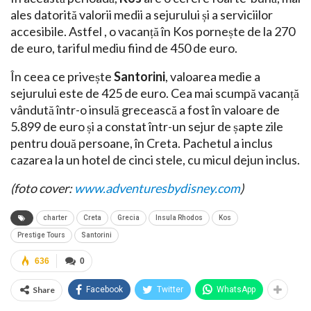
ales datorită valorii medii a sejurului și a serviciilor
accesibile. Astfel , o vacanță în Kos pornește de la 270
de euro, tariful mediu fiind de 450 de euro.
În ceea ce privește
Santorini
, valoarea medie a
sejurului este de 425 de euro. Cea mai scumpă vacanță
vândută într-o insulă grecească a fost în valoare de
5.899 de euro și a constat într-un sejur de șapte zile
pentru două persoane, în Creta. Pachetul a inclus
cazarea la un hotel de cinci stele, cu micul dejun inclus.
(foto cover:
www.adventuresbydisney.com
)
charter
Creta
Grecia
Insula Rhodos
Kos
Prestige Tours
Santorini
636
0
Share
Facebook
Twitter
WhatsApp