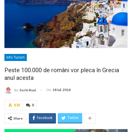
Info Turism
Peste 100.000 de români vor pleca în Grecia
anul acesta
On
18 iul. 2014
By
Sorin Rusi
636
0
Facebook
Twitter
Share