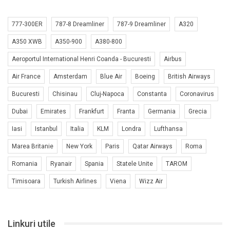
777-300ER
787-8 Dreamliner
787-9 Dreamliner
A320
A350 XWB
A350-900
A380-800
Aeroportul International Henri Coanda - Bucuresti
Airbus
Air France
Amsterdam
Blue Air
Boeing
British Airways
Bucuresti
Chisinau
Cluj-Napoca
Constanta
Coronavirus
Dubai
Emirates
Frankfurt
Franta
Germania
Grecia
Iasi
Istanbul
Italia
KLM
Londra
Lufthansa
Marea Britanie
New York
Paris
Qatar Airways
Roma
Romania
Ryanair
Spania
Statele Unite
TAROM
Timisoara
Turkish Airlines
Viena
Wizz Air
Linkuri utile