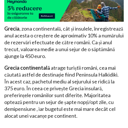
Grecia
, zona continentală, cât și insulele, înregistrează
anul acesta o creștere de aproximativ 10% a numărului
de rezervări efectuate de către români. Ca și anul
trecut, valoarea medie a unui sejur de o săptămână
ajunge la 450 euro.
Grecia continentală
atrage turiștii români, cea mai
căutată astfel de destinație fiind Peninsula Halkidiki.
În acest caz, pachetul mediu al sejurului se ridică la
375 euro. În ceea ce privește Grecia insulară,
preferințele românilor sunt diferite. Majoritatea
optează pentru un sejur de șapte nopți/opt zile, cu
demipensiune , iar bugetul este mai mare decât cel
alocat unei vacanțe pe continent.