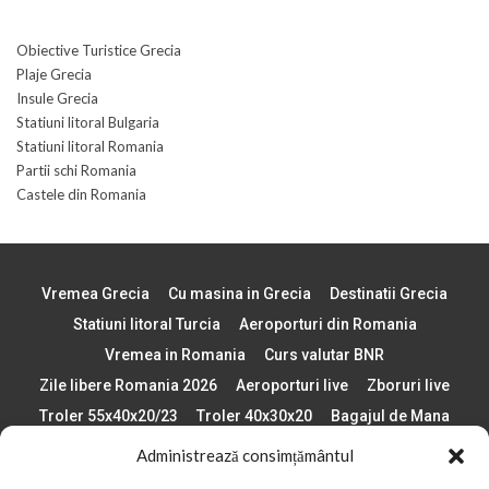
Obiective Turistice Grecia
Plaje Grecia
Insule Grecia
Statiuni litoral Bulgaria
Statiuni litoral Romania
Partii schi Romania
Castele din Romania
Vremea Grecia
Cu masina in Grecia
Destinatii Grecia
Statiuni litoral Turcia
Aeroporturi din Romania
Vremea in Romania
Curs valutar BNR
Zile libere Romania 2026
Aeroporturi live
Zboruri live
Troler 55x40x20/23
Troler 40x30x20
Bagajul de Mana
Paste 2026
Cele mai bune telefoane
Administrează consimțământul
Vigneta Bulgaria 2026
Statiuni schi Bulgaria